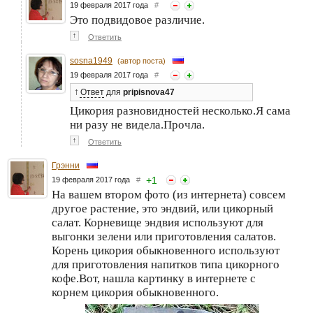
19 февраля 2017 года
#
Это подвидовое различие.
↑
Ответить
sosna1949
(автор поста)
19 февраля 2017 года
#
↑
Ответ
для
pripisnova47
Цикория разновидностей несколько.Я сама
ни разу не видела.Прочла.
↑
Ответить
Грэнни
+
1
19 февраля 2017 года
#
На вашем втором фото (из интернета) совсем
другое растение, это эндвий, или цикорный
салат. Корневище эндвия используют для
выгонки зелени или приготовления салатов.
Корень цикория обыкновенного используют
для приготовления напитков типа цикорного
кофе.Вот, нашла картинку в интернете с
корнем цикория обыкновенного.