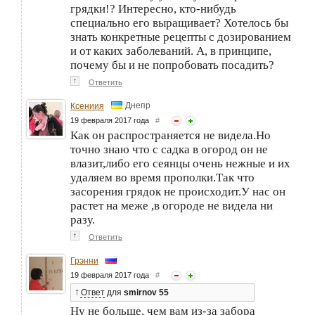
грядки!? Интересно, кто-нибудь
специально его выращивает? Хотелось бы
знать конкретные рецепты с дозированием
и от каких заболеваний. А, в принципе,
почему бы и не попробовать посадить?
↑
Ответить
Днепр
Ксениия
19 февраля 2017 года
#
Как он распространяется не видела.Но
точно знаю что с садка в огород он не
влазит,либо его сеянцы очень нежные и их
удаляем во время прополки.Так что
засорения грядок не происходит.У нас он
растет на меже ,в огороде не видела ни
разу.
↑
Ответить
Грэнни
19 февраля 2017 года
#
↑
Ответ
для
smirnov 55
Ну не больше, чем вам из-за забора