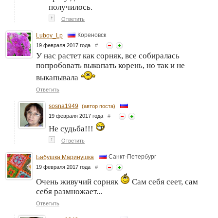
получилось.
↑
Ответить
Кореновск
Lubov_Lp
19 февраля 2017 года
#
У нас растет как сорняк, все собиралась
попробовать выкопать корень, но так и не
выкапывала
Ответить
sosna1949
(автор поста)
19 февраля 2017 года
#
Не судьба!!!
↑
Ответить
Санкт-Петербург
Бабушка Маринушка
19 февраля 2017 года
#
Очень живучий сорняк
Сам себя сеет, сам
себя размножает...
Ответить