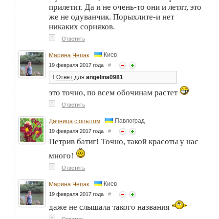
прилетит. Да и не очень-то они и летят, это
же не одуванчик. Порыхлите-и нет
никаких сорняков.
↑
Ответить
Киев
Марина Чепак
19 февраля 2017 года
#
↑
Ответ
для
angelina0981
это точно, по всем обочинам растет
↑
Ответить
Павлоград
Дачница с опытом
19 февраля 2017 года
#
Петрив батиг! Точно, такой красоты у нас
много!
↑
Ответить
Киев
Марина Чепак
19 февраля 2017 года
#
даже не слышала такого названия
↑