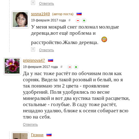
↑
Ответить
sosna1949
(автор поста)
19 февраля 2017 года
#
У меня мокрый снег поломал молодые
деревца,вот ещё проблема и
расстройство.Жалко деревца.
↑
Ответить
pripisnova47
19 февраля 2017 года
#
Да у нас тоже растёт по обочинам поля как
сорняк. Видела такой розовый и белый, но я
так понимаю эти 2 цвета - проявление
удобрений. Поля удобрялись по весне
минералкой и вот два кустика такой расцветки,
остальные - голубые. В саду тоже растёт,
нещадно удаляю, ближе к осени собирает всю
тлю на себя.
Ответить
Грэнни