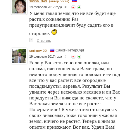
sosna1949
(автор поста)
19 февраля 2017 года
#
У меня такая земля,что не всё будет ещё
расти,к сожалению.Раз
предупредили,значит буду садить его в
сторонке.
↑
Ответить
Санкт-Петербург
smirnov 55
19 февраля 2017 года
#
Если у Вас есть сено или опилки, или
солома, или скошенная Вами трава, но
немного подсушенная то положите ее под
все что у вас растет: все огородные
посадки,кусты, деревья. Результат Вы
увидите через несколько месяцев и он Вас
порадует и Вы никогда не скажете, что у
Вас такая земля что не все растет.
Поверьте мне! Я уже с этим столкнулся у
своих знакомых, тоже говорили ужасная
земля, ничего не растет. Теперь к ним за
опытом приезжают. Вот как. Удачи Вам!