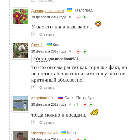
Ответить
Павлоград
Дачница с опытом
19 февраля 2017 года
#
У нас его так и называют...
↑
Ответить
Киев
Caty_L
20 февраля 2017 года
#
↑
Ответ
для
angelina0981
То что он сам растет как сорняк - факт, но
не ползет абсолютно и самосев у него не
критичный абсолютно.
↑
Ответить
Санкт-Петербург
angelina0981
+
1
20 февраля 2017 года
#
тогда можно и посадить
↑
Ответить
Киев
Нестеренко 46
24 февраля 2017 года
#