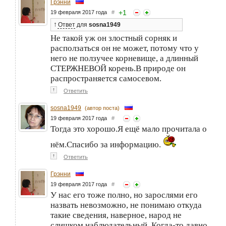
Грэнни
+
1
19 февраля 2017 года
#
↑
Ответ
для
sosna1949
Не такой уж он злостный сорняк и
расползаться он не может, потому что у
него не ползучее корневище, а длинный
СТЕРЖНЕВОЙ корень.В природе он
распространяется самосевом.
↑
Ответить
sosna1949
(автор поста)
19 февраля 2017 года
#
Тогда это хорошо.Я ещё мало прочитала о
нём.Спасибо за информацию.
↑
Ответить
Грэнни
19 февраля 2017 года
#
У нас его тоже полно, но зарослями его
назвать невозможно, не понимаю откуда
такие сведения, наверное, народ не
слишком наблюдательный. Когда-то давно