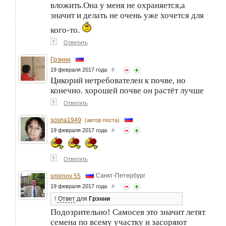
вложить.Она у меня не охраняется,а
значит и делать не очень уже хочется для
кого-то.
↑
Ответить
Грэнни
19 февраля 2017 года
#
Цикорий нетребователен к почве, но
конечно. хорошей почве он растёт лучше
↑
Ответить
sosna1949
(автор поста)
19 февраля 2017 года
#
↑
Ответить
Санкт-Петербург
smirnov 55
19 февраля 2017 года
#
↑
Ответ
для
Грэнни
Подозрительно! Самосев это значит летят
семена по всему участку и засоряют