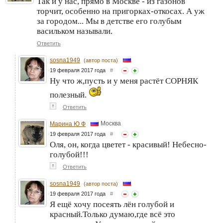
Так и у нас, прямо в Москве - из газонов
торчит, особенно на пригорках-откосах. А уж
за городом... Мы в детстве его голубым
васильком называли.
Ответить
sosna1949
(автор поста)
19 февраля 2017 года
#
Ну что ж,пусть и у меня растёт СОРНЯК
полезный.
↑
Ответить
Москва
Марина Ю Ф
19 февраля 2017 года
#
Оля, он, когда цветет - красивый! Небесно-
голубой!!!
↑
Ответить
sosna1949
(автор поста)
19 февраля 2017 года
#
Я ещё хочу посеять лён голубой и
красный.Только думаю,где всё это