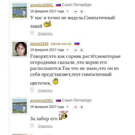
Санкт-Петербург
angelina0981
19 февраля 2017 года
#
У нас я точно не видела.Симпатичный
такой
↑
Ответить
sosna1949
(автор поста)
19 февраля 2017 года
#
Говорят,что как сорняк растёт,некоторые
огородники сказали ,что корни его
расползаются.Так что не знаю,что он из
себя представляет,этот симпатичный
цветочек.
↑
Ответить
Санкт-Петербург
angelina0981
19 февраля 2017 года
#
За забор его
↑
Ответить