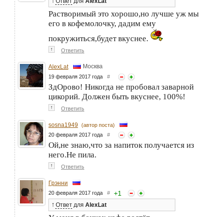
↑
Ответ
для
AlexLat
Растворимый это хорошо,но лучше уж мы
его в кофемолочку, дадим ему
покружиться,будет вкуснее.
↑
Ответить
Москва
AlexLat
19 февраля 2017 года
#
ЗдОрово! Никогда не пробовал заварной
цикорий. Должен быть вкуснее, 100%!
↑
Ответить
sosna1949
(автор поста)
20 февраля 2017 года
#
Ой,не знаю,что за напиток получается из
него.Не пила.
↑
Ответить
Грэнни
+
1
20 февраля 2017 года
#
↑
Ответ
для
AlexLat