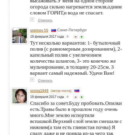
высаживать.У меня на одной стороне
огорода сильно нагревается земля,одним
словом ГОРИТ,и вода не спасает.
↑
Ответить
Санкт-Петербург
smirnov 55
19 февраля 2017 года
#
Тут несколько вариантов: 1- бутылочный
полив (с равномерным дозированием), 2-
капельный полив с увеличением
количества шлангов, 3- это конечно же
мульчирование, в толщину 20-25см. З
вариант самый надежный. Удачи Вам!
↑
Ответить
sosna1949
(автор поста)
19 февраля 2017 года
#
Спасибо за совет.Буду пробовать.Опилки
есть.Травы было в прошлом году очень
много.Мне землю испортили
вспашкой.Верхний слой земли смешали с
нижним(а там есть глинистая почва) Я
сразу даже и не поняла из-за чего так