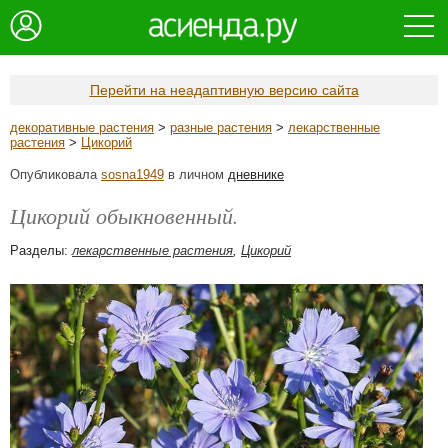
Перейти на неадаптивную версию сайта
декоративные растения
>
разные растения
>
лекарственные
растения
>
Цикорий
Опубликовала
sosna1949
в личном
дневнике
Цикорий обыкновенный.
Разделы:
лекарственные растения
,
Цикорий