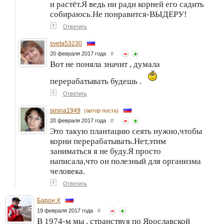
и растёт.Я ведь ни ради корней его садить
собираюсь.Не понравится-ВЫДЕРУ!
↑
Ответить
sveta53230
20 февраля 2017 года
#
Вот не поняла значит , думала
перерабатывать будешь .
↑
Ответить
sosna1949
(автор поста)
20 февраля 2017 года
#
Это такую плантацию сеять нужно,чтобы
корни перерабатывать.Нет,этим
заниматься я не буду.Я просто
написала,что он полезный для организма
человека.
↑
Ответить
Барон Х
19 февраля 2017 года
#
В 1974-м мы , странствуя по Ярославской