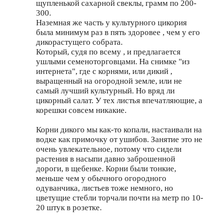
щупленькой сахарной свеклы, грамм по 200-
300.
Наземная же часть у культурного цикория
была минимум раз в пять здоровее , чем у его
дикорастущего собрата.
Который, судя по всему , и предлагается
ушлыми семеноторговцами. На снимке "из
интернета", где с корнями, или дикий ,
выращенный на огородной земле, или не
самый лучший культурный. Но вряд ли
цикорный салат. У тех листья впечатляющие, а
корешки совсем никакие.
Корни дикого мы как-то копали, настаивали на
водке как примочку от ушибов. Занятие это не
очень увлекательное, потому что сидели
растения в насыпи давно заброшенной
дороги, в щебенке. Корни были тонкие,
меньше чем у обычного огородного
одуванчика, листьев тоже немного, но
цветущие стебли торчали почти на метр по 10-
20 штук в розетке.