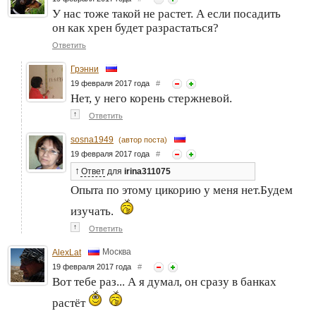
У нас тоже такой не растет. А если посадить
он как хрен будет разрастаться?
Ответить
Грэнни
19 февраля 2017 года
#
Нет, у него корень стержневой.
↑
Ответить
sosna1949
(автор поста)
19 февраля 2017 года
#
↑
Ответ
для
irina311075
Опыта по этому цикорию у меня нет.Будем
изучать.
↑
Ответить
Москва
AlexLat
19 февраля 2017 года
#
Вот тебе раз... А я думал, он сразу в банках
растёт