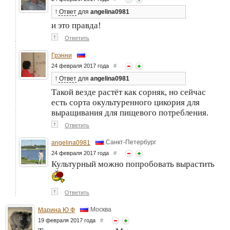
↑
Ответ
для
angelina0981
и это правда!
↑
Ответить
Грэнни
24 февраля 2017 года
#
↑
Ответ
для
angelina0981
Такой везде растёт как сорняк, но сейчас
есть сорта окультуренного цикория для
выращивания для пищевого потребления.
↑
Ответить
Санкт-Петербург
angelina0981
24 февраля 2017 года
#
Культурный можно попробовать вырастить
↑
Ответить
Москва
Марина Ю Ф
19 февраля 2017 года
#