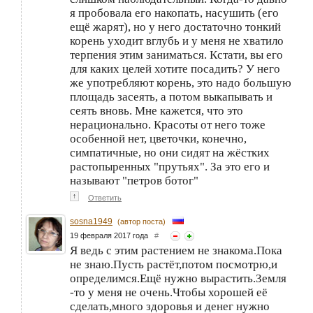
я пробовала его накопать, насушить (его
ещё жарят), но у него достаточно тонкий
корень уходит вглубь и у меня не хватило
терпения этим заниматься. Кстати, вы его
для каких целей хотите посадить? У него
же употребляют корень, это надо большую
площадь засеять, а потом выкапывать и
сеять вновь. Мне кажется, что это
нерационально. Красоты от него тоже
особенной нет, цветочки, конечно,
симпатичные, но они сидят на жёстких
растопыренных "прутьях". За это его и
называют "петров ботог"
↑
Ответить
sosna1949
(автор поста)
19 февраля 2017 года
#
Я ведь с этим растением не знакома.Пока
не знаю.Пусть растёт,потом посмотрю,и
определимся.Ещё нужно вырастить.Земля
-то у меня не очень.Чтобы хорошей её
сделать,много здоровья и денег нужно