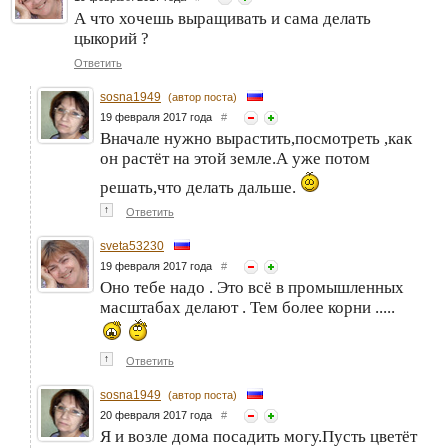
А что хочешь выращивать и сама делать
цыкорий ?
Ответить
sosna1949
(автор поста)
19 февраля 2017 года
#
Вначале нужно вырастить,посмотреть ,как
он растёт на этой земле.А уже потом
решать,что делать дальше.
↑
Ответить
sveta53230
19 февраля 2017 года
#
Оно тебе надо . Это всё в промышленных
масштабах делают . Тем более корни .....
↑
Ответить
sosna1949
(автор поста)
20 февраля 2017 года
#
Я и возле дома посадить могу.Пусть цветёт