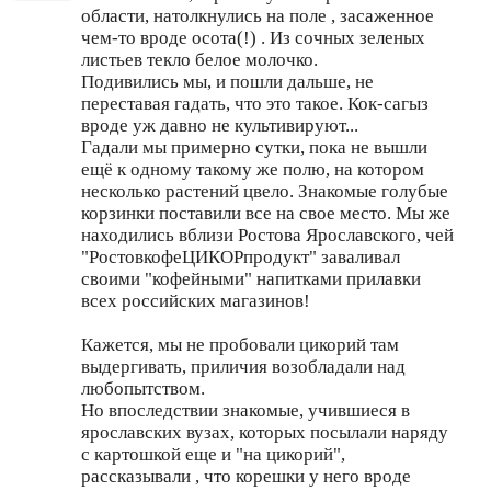
области, натолкнулись на поле , засаженное
чем-то вроде осота(!) . Из сочных зеленых
листьев текло белое молочко.
Подивились мы, и пошли дальше, не
переставая гадать, что это такое. Кок-сагыз
вроде уж давно не культивируют...
Гадали мы примерно сутки, пока не вышли
ещё к одному такому же полю, на котором
несколько растений цвело. Знакомые голубые
корзинки поставили все на свое место. Мы же
находились вблизи Ростова Ярославского, чей
"РостовкофеЦИКОРпродукт" заваливал
своими "кофейными" напитками прилавки
всех российских магазинов!
Кажется, мы не пробовали цикорий там
выдергивать, приличия возобладали над
любопытством.
Но впоследствии знакомые, учившиеся в
ярославских вузах, которых посылали наряду
с картошкой еще и "на цикорий",
рассказывали , что корешки у него вроде