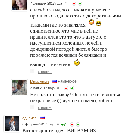
7 февраля 2017 года
#
спасибо за идею с тыквами,у меня с
прошлого года пакетик с декоративными
тыквами где то завалялся
единственное,что мне в ней не
нравится,так это то что в августе с
наступлением холодных ночей и
дождливой погодой,листья быстро
поражаются всякими болячками и
выглядят не очень
↑
Ответить
Раменское
Мамимама
2 мая 2017 года
#
Не сажайте тыкву! Она колючая и листья
некрасивые))) лучше ипомею, кобею
↑
Ответить
аднеиса
+
7
6 февраля 2017 года
#
Вот в тырнете идея: ВИГВАМ ИЗ