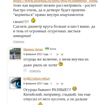
https://www.asienda.ru/post/964/#comments_form
,
тоже как вариант можно рассматривать - растет
быстро очень, да и детворе будет приятно
"кормиться" прямо внутри апартаментов
своих!!!!
Сделать диаметр круга больше и шест выше, да
и тень от огромных огуречных листьев
шикарная!
Ответить
Киев
Марина Чепак
6 февраля 2017 года
#
огурцы же колючие, у меня внучки их
даже рвать не хотят
↑
Ответить
КУДЕСНИЦА-НИЦА
6 февраля 2017 года
#
Огурцы бывают РАЗНЫЕ!!!
Китайский, например, гладкий, так еще
откусил от него кусочек, а он дальше