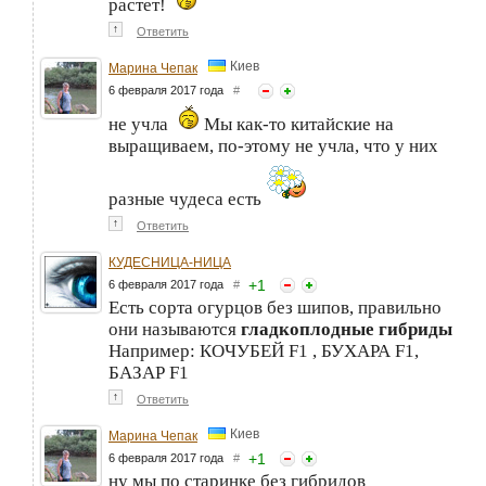
растет!
↑
Ответить
Киев
Марина Чепак
6 февраля 2017 года
#
не учла
Мы как-то китайские на
выращиваем, по-этому не учла, что у них
разные чудеса есть
↑
Ответить
КУДЕСНИЦА-НИЦА
+
1
6 февраля 2017 года
#
Есть сорта огурцов без шипов, правильно
они называются
гладкоплодные гибриды
Например: КОЧУБЕЙ F1 , БУХАРА F1,
БАЗАР F1
↑
Ответить
Киев
Марина Чепак
+
1
6 февраля 2017 года
#
ну мы по старинке без гибридов