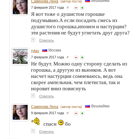
Вешкайма
Савинова Лена
(автор поста)
7 февраля 2017 года
#
Я вот тоже о душистом горошке
подумываю.А если посадить смесь из
душистого горошка,ипомеи и настурции?
эти растения не будут угнетать друг друга?
↑
Ответить
Москва
rytav
7 февраля 2017 года
#
Не будут. Можно одну сторону сделать из
горошка, а другую из вьюнков. А вот
насчет настурции сомневаюсь, ведь она
скорее ампельная, чем плетистая, так и
норовит вниз повиснуть
↑
Ответить
Вешкайма
Савинова Лена
(автор поста)
9 февраля 2017 года
#
спаси
бо
↑
Ответить