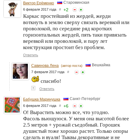
Староминская
Виктор Ерёменко
+
2
6 февраля 2017 года
#
Каркас простейший из жердей, жерди
воткнуть в землю сверху связать веревкой или
проволокой, по середине ряд коротких
горизонтальных жердей, пять таки привязать
веревкой или проволокой, и пару лет
конструкция простоит без проблем.
Ответить
Вешкайма
Савинова Лена
(автор поста)
7 февраля 2017 года
#
спасибо!
↑
Ответить
Санкт-Петербург
Бабушка Маринушка
+
6
6 февраля 2017 года
#
О! Вырастить можно все, что угодно.
Фасоль вьющуюся. У меня она высотой более
2.5 метров + урожай съедобный. Горошек
душистый тоже хорошо растет. Только опоры
сделать и вуаля! Тыквы декоративные и не