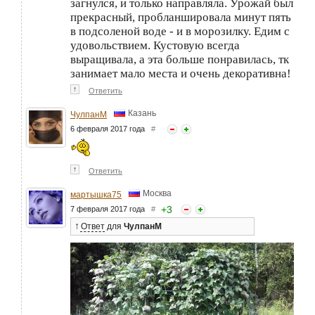
загнулся, и только направляла. Урожай был
прекрасный, пробланшировала минут пять
в подсоленой воде - и в морозилку. Едим с
удовольствием. Кустовую всегда
выращивала, а эта больше понравилась, тк
занимает мало места и очень декоративна!
↑
Ответить
Казань
ЧулпанМ
6 февраля 2017 года
#
↑
Ответить
Москва
мартышка75
+
3
7 февраля 2017 года
#
↑
Ответ
для
ЧулпанМ