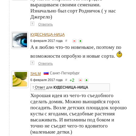
выращиваем своими семенами.
Изначально был сорт Родничок ( у нас
Джерело)
↑
Ответить
КУДЕСНИЦА-НИЦА
6 февраля 2017 года
#
А я люблю что-то новенькое, поэтому по
возможности опробую и новые сорта.
↑
Ответить
Санкт-Петербург
SHLM
+
2
6 февраля 2017 года
#
↑
Ответ
для
КУДЕСНИЦА-НИЦА
Хорошая идея из чего-то съедобного
сделать домик. Можно вьющийся горох
посадить. Возле детских площадок хорошо
кусты с ягодами, съедобные растения
высаживать. И витамины под боком и
точно не съедят чего-то ядовитого
(маленькие детки.)