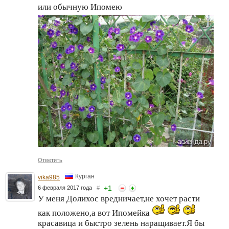
или обычную Ипомею
Ответить
Курган
vika985
+
1
6 февраля 2017 года
#
У меня Долихос вредничает,не хочет расти
как положено,а вот Ипомейка
красавица и быстро зелень наращивает.Я бы