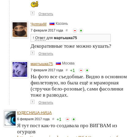
↑
Ответить
Казань
ЧулпанМ
7 февраля 2017 года
#
↑
Ответ
для
мартышка75
Декоративные тоже можно кушать?
↑
Ответить
Москва
мартышка75
+
1
7 февраля 2017 года
#
На фото все съедобные. Видно в основном
фиолетовую, но была ещё и мраморная
(стручки бело-розовые), сами фасолинки
тоже в разводах.
↑
Ответить
КУДЕСНИЦА-НИЦА
+
1
6 февраля 2017 года
#
Я тут пост как-то создавала про ВИГВАМ из
огурцов