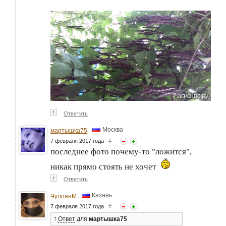
↑
Ответить
Москва
мартышка75
7 февраля 2017 года
#
последнее фото почему-то "ложится",
никак прямо стоять не хочет
↑
Ответить
Казань
ЧулпанМ
7 февраля 2017 года
#
↑
Ответ
для
мартышка75