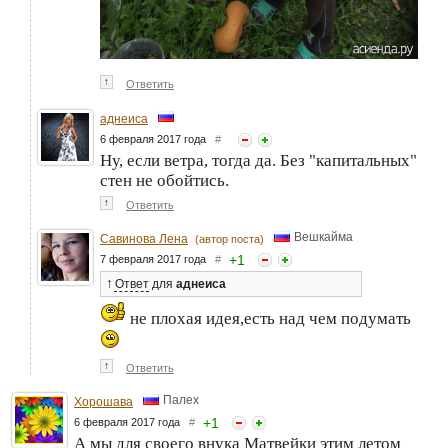
↑
Ответить
аднеиса
6 февраля 2017 года
#
Ну, если ветра, тогда да. Без "капитальных"
стен не обойтись.
↑
Ответить
Вешкайма
Савинова Лена
(автор поста)
+
1
7 февраля 2017 года
#
↑
Ответ
для
аднеиса
не плохая идея,есть над чем подумать
↑
Ответить
Палех
Хорошава
+
1
6 февраля 2017 года
#
А мы для своего внука Матвейки этим летом