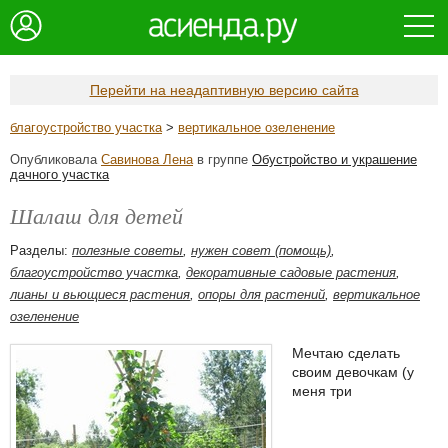
Перейти на неадаптивную версию сайта
благоустройство участка
>
вертикальное озеленение
Опубликовала
Савинова Лена
в группе
Обустройство и украшение
дачного участка
Шалаш для детей
Разделы:
полезные советы
,
нужен совет (помощь)
,
благоустройство участка
,
декоративные садовые растения
,
лианы и вьющиеся растения
,
опоры для растений
,
вертикальное
озеленение
Мечтаю сделать
своим девочкам (у
меня три