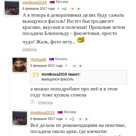
Москва
mvolkova2010
+
4
6 февраля 2017 года
#
А я теперь в декоративных целях буду сажать
вьющуюся фасоль! Растет быстро,цветет
красиво, вкусная и полезная! Прошлым летом
посадила Блюхильду - фиолетовая, просто
чудо! Жаль, фото нету...
Ответить
Казань
ЧулпанМ
6 февраля 2017 года
#
mvolkova2010 пишет:
вьющуюся фасоль
а можно поподробнее про неё-я в этом
году тоже купила семена
↑
Ответить
Москва
mvolkova2010
+
2
6 февраля 2017 года
#
Всё делала по рекомендациям на пекетике,
посадила около арки, где клематис