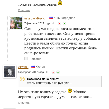
тоже её посоветовала
Ответить
п. Виноградное
mila davidkevich
7 февраля 2017 года
#
Самая сумасшедшерослая ипомея это с
рябенькими цветами. Она у меня тремя
кустиками заплела весь вольер у собаки, а
цвести начала обильно только когда
родились щенки. Цветки огромные бело-
сине-розовые.
↑
Ответить
Курган
vika985
6 февраля 2017 года
#
Савинова Лена пишет:
чтобы конструкция не рухнула...
Ну это папе вашему задача
Можно
деревянную сделать...думаю-самое оно...
Ответить