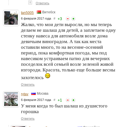
↑
Ответить
Витебск
tan5005
+
3
6 февраля 2017 года
#
Жалко, что мои дети выросли, но мы теперь
делаем не шалаш для детей, а заплетаем одну
стенку навеса для автомобиля возле дома
девичьим виноградом. А так как места
оставили много, то на весенне-осенний
период, пока комфортная погода, мы под
навесиком устраиваем патио для вечерних
поседелок всей семьей возле зеленой живой
изгороди. Красота, только еще больше весны
захотелось
Ответить
Москва
rytav
+
1
6 февраля 2017 года
#
У меня когда то был шалаш из душистого
горошка
Ответить