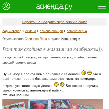
Перейти на неадаптивную версию сайта
сад и огород
>
семена
>
семена овощей
>
семена перца
Опубликовала
Савинова Лена
в группе
Наши грядки
Вот так сходила в магазин за хлебушком)))
Разделы:
сад и огород
,
овощи
,
семена
,
огород
,
грядки
,
семена
овощей
,
семена перца
Ну не могу я пройти мимо прилавка с семенами
это я
ещё только перец с баклажанами сфоткала, на помидоры
отдельную запись надо делать.
Вот острого перчика
мало, хочется крупноплодный найти...
это мои новинки