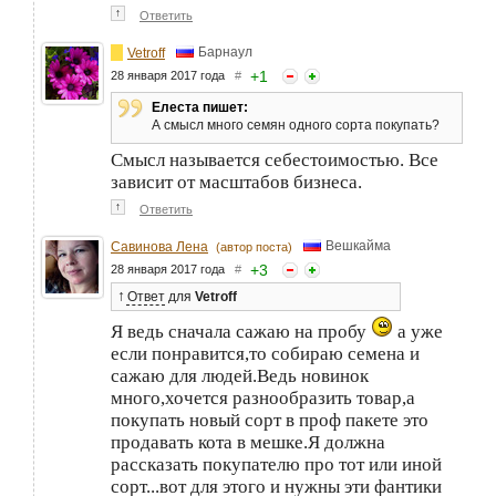
↑
Ответить
Барнаул
Vetroff
+
1
28 января 2017 года
#
Елеста пишет:
А смысл много семян одного сорта покупать?
Смысл называется себестоимостью. Все
зависит от масштабов бизнеса.
↑
Ответить
Вешкайма
Савинова Лена
(автор поста)
+
3
28 января 2017 года
#
↑
Ответ
для
Vetroff
Я ведь сначала сажаю на пробу
а уже
если понравится,то собираю семена и
сажаю для людей.Ведь новинок
много,хочется разнообразить товар,а
покупать новый сорт в проф пакете это
продавать кота в мешке.Я должна
рассказать покупателю про тот или иной
сорт...вот для этого и нужны эти фантики