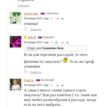
Ответить
Смоленск
sv bog dan
28 января 2017 года
#
умница!
↑
Ответить
Барнаул
Vetroff
+
2
28 января 2017 года
#
↑
Ответ
для
Савинова Лена
Если для торговли рассадой, то чего
фантики-то закупать?
Есть же проф.
упаковки.
↑
Ответить
Волжский
Елеста
28 января 2017 года
#
А смысл много семян одного сорта
покупать? Как раз клиенты ( т.е. такие как
мы) любят разнообразия в рассаде, когда
есть из чего выбрать.