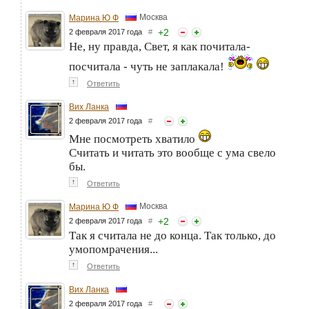
Москва
Марина Ю Ф
+
2
2 февраля 2017 года
#
Не, ну правда, Свет, я как почитала-
посчитала - чуть не заплакала!
↑
Ответить
Вих Ланка
2 февраля 2017 года
#
Мне посмотреть хватило
Считать и читать это вообще с ума свело
бы.
↑
Ответить
Москва
Марина Ю Ф
+
2
2 февраля 2017 года
#
Так я считала не до конца. Так только, до
умопомрачения...
↑
Ответить
Вих Ланка
2 февраля 2017 года
#