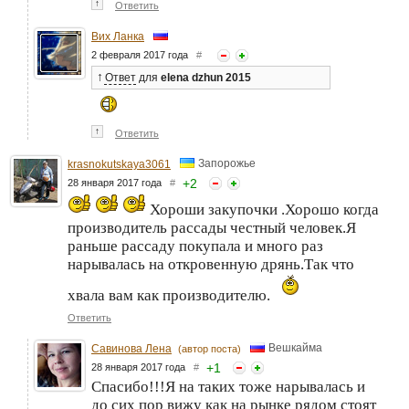
↑
Ответить
Вих Ланка
2 февраля 2017 года
#
↑
Ответ
для
elena dzhun 2015
↑
Ответить
Запорожье
krasnokutskaya3061
+
2
28 января 2017 года
#
Хороши закупочки .Хорошо когда
производитель рассады честный человек.Я
раньше рассаду покупала и много раз
нарывалась на откровенную дрянь.Так что
хвала вам как производителю.
Ответить
Вешкайма
Савинова Лена
(автор поста)
+
1
28 января 2017 года
#
Спасибо!!!Я на таких тоже нарывалась и
до сих пор вижу как на рынке рядом стоят