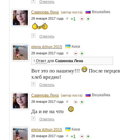
↑
Ответить
Вешкайма
Савинова Лена
(автор поста)
+
1
28 января 2017 года
#
↑
Ответить
Киев
elena dzhun 2015
28 января 2017 года
#
↑
Ответ
для
Савинова Лена
Вот это по нашему!!!
После перцев
хлеб вредно!
↑
Ответить
Вешкайма
Савинова Лена
(автор поста)
28 января 2017 года
#
Да и не на что
↑
Ответить
Киев
elena dzhun 2015
+
1
28 января 2017 года
#