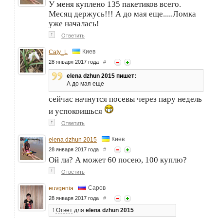
У меня куплено 135 пакетиков всего.
Месяц держусь!!! А до мая еще.....Ломка
уже началась!
↑
Ответить
Киев
Caty_L
28 января 2017 года
#
elena dzhun 2015 пишет:
А до мая еще
сейчас начнутся посевы через пару недель
и успокоишься
↑
Ответить
Киев
elena dzhun 2015
28 января 2017 года
#
Ой ли? А может 60 посею, 100 куплю?
↑
Ответить
Саров
euvgenia
28 января 2017 года
#
↑
Ответ
для
elena dzhun 2015