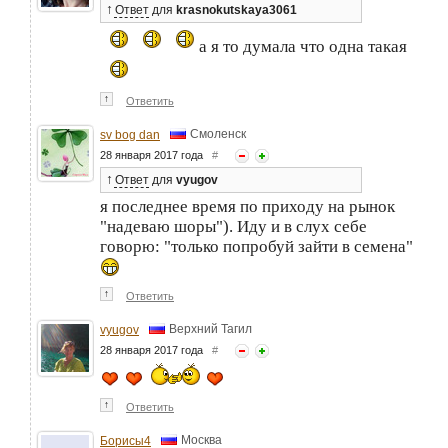
↑
Ответ
для
krasnokutskaya3061
а я то думала что одна такая
↑
Ответить
Смоленск
sv bog dan
28 января 2017 года
#
↑
Ответ
для
vyugov
я последнее время по приходу на рынок
"надеваю шоры"). Иду и в слух себе
говорю: "только попробуй зайти в семена"
↑
Ответить
Верхний Тагил
vyugov
28 января 2017 года
#
↑
Ответить
Москва
Борисы4