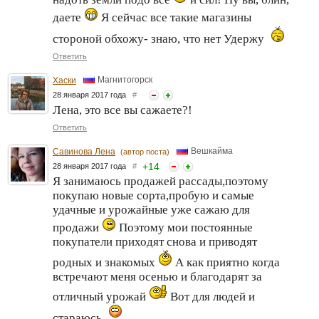
даете
Я сейчас все такие магазины
стороной обхожу- знаю, что нет Удержу
Ответить
Магнитогорск
Хаски
28 января 2017 года
#
Лена, это все вы сажаете?!
Ответить
Вешкайма
Савинова Лена
(автор поста)
+
14
28 января 2017 года
#
Я занимаюсь продажей рассады,поэтому
покупаю новые сорта,пробую и самые
удачные и урожайные уже сажаю для
продажи
Поэтому мои постоянные
покупатели приходят снова и приводят
родных и знакомых
А как приятно когда
встречают меня осенью и благодарят за
отличный урожай
Вот для людей и
стараюсь