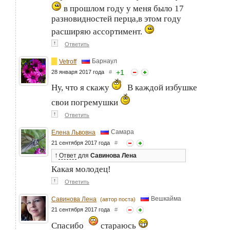
в прошлом году у меня было 17
разновидностей перца,в этом году
расширяю ассортимент.
↑
Ответить
Барнаул
Vetroff
+
1
28 января 2017 года
#
Ну, что я скажу
В каждой избушке
свои погремушки
↑
Ответить
Самара
Елена Львовна
21 сентября 2017 года
#
↑
Ответ
для
Савинова Лена
Какая молодец!
↑
Ответить
Вешкайма
Савинова Лена
(автор поста)
21 сентября 2017 года
#
Спасибо
стараюсь