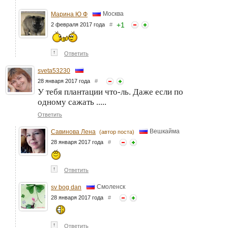
Москва
Марина Ю Ф
+
1
2 февраля 2017 года
#
↑
Ответить
sveta53230
28 января 2017 года
#
У тебя плантации что-ль. Даже если по
одному сажать .....
Ответить
Вешкайма
Савинова Лена
(автор поста)
28 января 2017 года
#
↑
Ответить
Смоленск
sv bog dan
28 января 2017 года
#
↑
Ответить