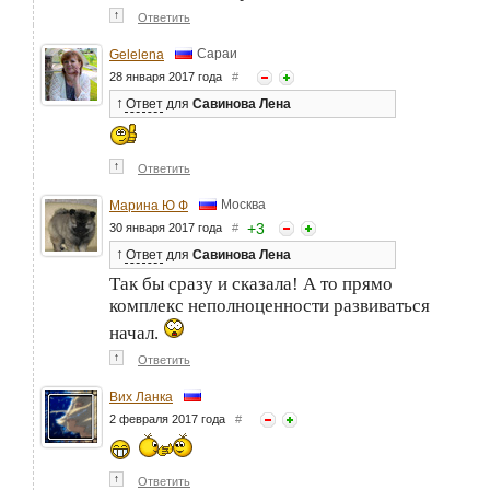
↑
Ответить
Сараи
Gelelena
28 января 2017 года
#
↑
Ответ
для
Савинова Лена
↑
Ответить
Москва
Марина Ю Ф
+
3
30 января 2017 года
#
↑
Ответ
для
Савинова Лена
Так бы сразу и сказала! А то прямо
комплекс неполноценности развиваться
начал.
↑
Ответить
Вих Ланка
2 февраля 2017 года
#
↑
Ответить