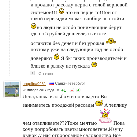
и продают рассаду перца с голой корневой
системой!!!
это на перце то!!!он от
такой пересадки может вообще не отойти
но люди не особо понимающие берут
где на 5 рублей дешевле,а в итоге
остаются без денег и без урожая
поэтому уже на следующий год не особо
доверяют
Я бы таких производителей и
близко к рынку не пускала
↑
Ответить
Санкт-Петербург
angelina0981
+
1
28 января 2017 года
#
Лена,зашла в альбом и поняла,что Вы
занимаетесь продажей рассады
А теплицу
чем отапливаете???Тоже мечтаю
Пока
хочу попробовать цветы многолетние.Изучу
рынок ,у нас огроооомное садоводство.Все