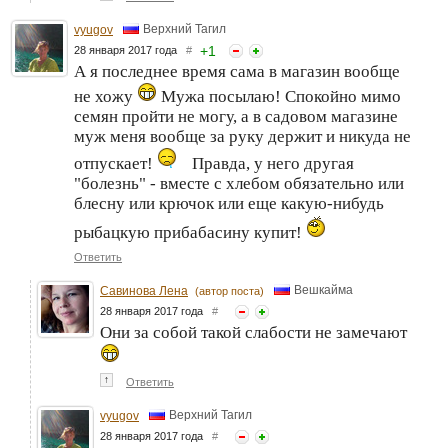
Верхний Тагил
vyugov
+
1
28 января 2017 года
#
А я последнее время сама в магазин вообще
не хожу
Мужа посылаю! Спокойно мимо
семян пройти не могу, а в садовом магазине
муж меня вообще за руку держит и никуда не
отпускает!
Правда, у него другая
"болезнь" - вместе с хлебом обязательно или
блесну или крючок или еще какую-нибудь
рыбацкую прибабасину купит!
Ответить
Вешкайма
Савинова Лена
(автор поста)
28 января 2017 года
#
Они за собой такой слабости не замечают
↑
Ответить
Верхний Тагил
vyugov
28 января 2017 года
#