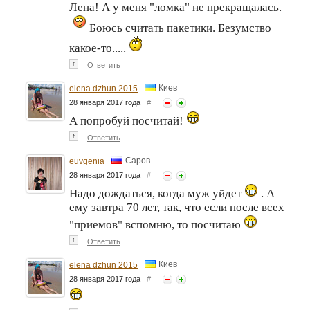
Лена! А у меня "ломка" не прекращалась.
Боюсь считать пакетики. Безумство
какое-то.....
↑
Ответить
Киев
elena dzhun 2015
28 января 2017 года
#
А попробуй посчитай!
↑
Ответить
Саров
euvgenia
28 января 2017 года
#
Надо дождаться, когда муж уйдет
. А
ему завтра 70 лет, так, что если после всех
"приемов" вспомню, то посчитаю
↑
Ответить
Киев
elena dzhun 2015
28 января 2017 года
#