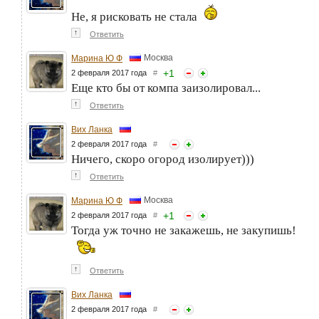
Не, я рисковать не стала
↑
Ответить
Москва
Марина Ю Ф
+
1
2 февраля 2017 года
#
Еще кто бы от компа заизолировал...
↑
Ответить
Вих Ланка
2 февраля 2017 года
#
Ничего, скоро огород изолирует)))
↑
Ответить
Москва
Марина Ю Ф
+
1
2 февраля 2017 года
#
Тогда уж точно не закажешь, не закупишь!
↑
Ответить
Вих Ланка
2 февраля 2017 года
#