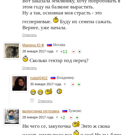
Вот заказала землянику, хочу попробовать в
этом году на балконе вырастить.
Ну а так, основная моя страсть - это
геснериевые.
Буду их семена сажать.
Вернее, уже начала.
Ответить
Москва
Марина Ю Ф
+
11
28 января 2017 года
#
Сколько гектар под перец?
Ответить
Владимир
natali0402
30 января 2017 года
#
↑
Ответить
Тучково
валентинка петровна
+
2
28 января 2017 года
#
Ни чего се, закупочка
Энто ж скока
надоть земли подо все
и сил! Ну вы, блин,