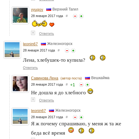
Верхний Тагил
vyugov
28 января 2017 года
#
↑
Ответить
Железногорск
leonin67
28 января 2017 года
#
Лена, хлебушек-то купила?
Ответить
Вешкайма
Савинова Лена
(автор поста)
+
1
28 января 2017 года
#
Не дошла я до хлебного
↑
Ответить
Железногорск
leonin67
28 января 2017 года
#
Я ж почему спрашиваю, у меня ж та же
беда всё время