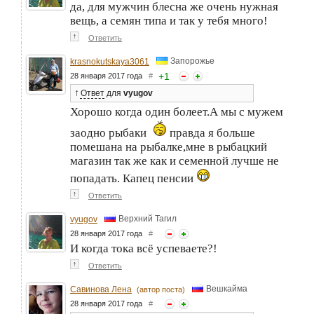
да, для мужчин блесна же очень нужная
вещь, а семян типа и так у тебя много!
↑
Ответить
Запорожье
krasnokutskaya3061
+
1
28 января 2017 года
#
↑
Ответ
для
vyugov
Хорошо когда один болеет.А мы с мужем
заодно рыбаки
правда я больше
помешана на рыбалке,мне в рыбацкий
магазин так же как и семенной лучше не
попадать. Капец пенсии
↑
Ответить
Верхний Тагил
vyugov
28 января 2017 года
#
И когда тока всё успеваете?!
↑
Ответить
Вешкайма
Савинова Лена
(автор поста)
28 января 2017 года
#