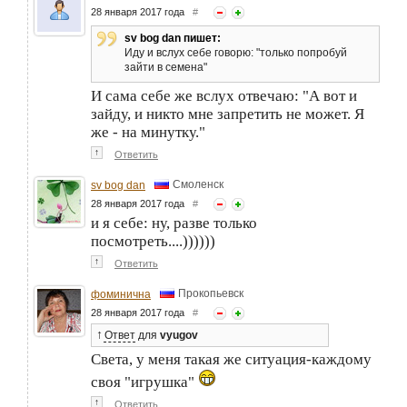
28 января 2017 года
#
sv bog dan пишет:
Иду и вслух себе говорю: "только попробуй
зайти в семена"
И сама себе же вслух отвечаю: "А вот и
зайду, и никто мне запретить не может. Я
же - на минутку."
↑
Ответить
Смоленск
sv bog dan
28 января 2017 года
#
и я себе: ну, разве только
посмотреть....))))))
↑
Ответить
Прокопьевск
фоминична
28 января 2017 года
#
↑
Ответ
для
vyugov
Света, у меня такая же ситуация-каждому
своя "игрушка"
↑
Ответить