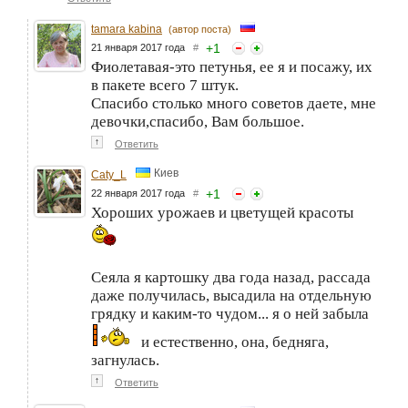
tamara kabina
(автор поста)
+
1
21 января 2017 года
#
Фиолетавая-это петунья, ее я и посажу, их
в пакете всего 7 штук.
Спасибо столько много советов даете, мне
девочки,спасибо, Вам большое.
↑
Ответить
Киев
Caty_L
+
1
22 января 2017 года
#
Хороших урожаев и цветущей красоты
Сеяла я картошку два года назад, рассада
даже получилась, высадила на отдельную
грядку и каким-то чудом... я о ней забыла
и естественно, она, бедняга,
загнулась.
↑
Ответить