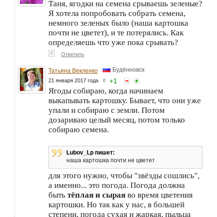
Таня, ягодки на семена срываешь зеленые?
Я хотела попробовать собрать семена,
немного зеленых было (наша картошка
почти не цветет), и те потерялись. Как
определяешь что уже пока срывать?
↑
Ответить
Будённовск
Татьяна Векленко
+
1
21 января 2017 года
#
Ягоды собираю, когда начинаем
выкапывать картошку. Бывает, что они уже
упали и собираю с земли. Потом
дозариваю целый месяц, потом только
собираю семена.
Lubov_Lp пишет:
наша картошка почти не цветет
для этого нужно, чтобы "звёзды сошлись",
а именно... это погода. Погода должна
быть
тёплая и сырая
во время цветения
картошки. Но так как у нас, в большей
степени, погода сухая и жаркая, пыльца