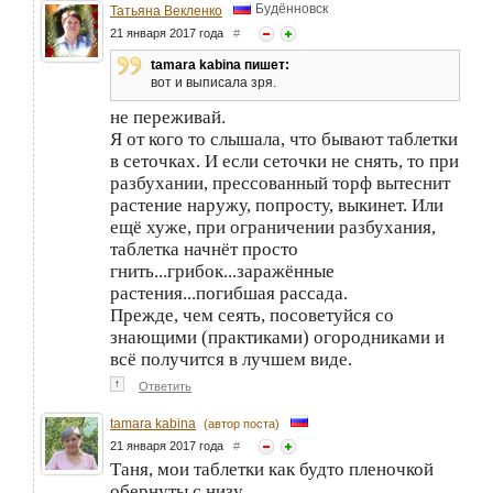
Будённовск
Татьяна Векленко
21 января 2017 года
#
tamara kabina пишет:
вот и выписала зря.
не переживай.
Я от кого то слышала, что бывают таблетки
в сеточках. И если сеточки не снять, то при
разбухании, прессованный торф вытеснит
растение наружу, попросту, выкинет. Или
ещё хуже, при ограничении разбухания,
таблетка начнёт просто
гнить...грибок...заражённые
растения...погибшая рассада.
Прежде, чем сеять, посоветуйся со
знающими (практиками) огородниками и
всё получится в лучшем виде.
↑
Ответить
tamara kabina
(автор поста)
21 января 2017 года
#
Таня, мои таблетки как будто пленочкой
обернуты с низу