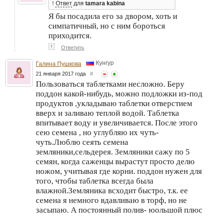
↑
Ответ
для
tamara kabina
Я бы посадила его за двором, хоть и
симпатичный, но с ним бороться
приходится.
↑
Ответить
Кунгур
Галина Пушкова
21 января 2017 года
#
Пользоваться таблетками несложно. Беру
поддон какой-нибудь, можно подложки из-под
продуктов ,укладываю таблетки отверстием
вверх и заливаю теплой водой. Таблетка
впитывает воду и увеличивается. После этого
сею семена , но углубляю их чуть-
чуть.Люблю сеять семена
земляники,сельдерея. Земляники сажу по 5
семян, когда саженцы вырастут просто делю
ножом, учитывая где корни. поддон нужен для
того, чтобы таблетка всегда была
влажной.Земляника всходит быстро, т.к. ее
семена я немного вдавливаю в торф, но не
засыпаю. А постоянный полив- юольшой плюс