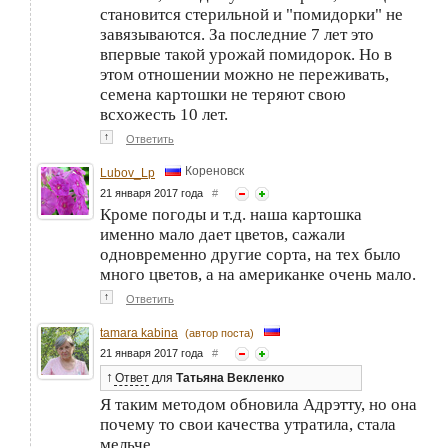
становится стерильной и "помидорки" не
завязываются. За последние 7 лет это
впервые такой урожай помидорок. Но в
этом отношении можно не переживать,
семена картошки не теряют свою
всхожесть 10 лет.
↑
Ответить
Кореновск
Lubov_Lp
21 января 2017 года
#
Кроме погоды и т.д. наша картошка
именно мало дает цветов, сажали
одновременно другие сорта, на тех было
много цветов, а на американке очень мало.
↑
Ответить
tamara kabina
(автор поста)
21 января 2017 года
#
↑
Ответ
для
Татьяна Векленко
Я таким методом обновила Адрэтту, но она
почему то свои качества утратила, стала
мельче.