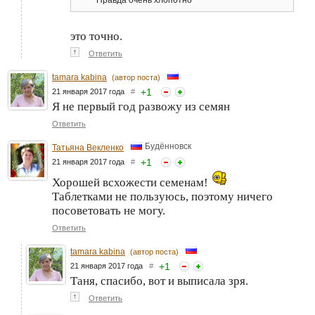
Правда очень хлопотно
это точно.
↑
Ответить
tamara kabina
(автор поста)
+
1
21 января 2017 года
#
Я не первый год развожу из семян
Ответить
Будённовск
Татьяна Векленко
+
1
21 января 2017 года
#
Хорошей всхожести семенам!
Таблетками не пользуюсь, поэтому ничего
посоветовать не могу.
Ответить
tamara kabina
(автор поста)
+
1
21 января 2017 года
#
Таня, спасибо, вот и выписала зря.
↑
Ответить