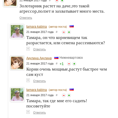
21 января 2017 года
#
Золотарник растет на даче,это такой
агрессор,ползет и захватывает много места.
Ответить
tamara kabina
(автор поста)
21 января 2017 года
#
Тамара, он что корневищем так
разрастается, или семена рассеиваются?
↑
Ответить
Нижневартовск
Акулина Акулинв
+
1
21 января 2017 года
#
Корни очень мощные,растут быстрее чем
сам куст
↑
Ответить
tamara kabina
(автор поста)
21 января 2017 года
#
Тамара, так где мне его садить!
посоветуйте
↑
Ответить