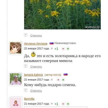
↑
Ответить
Нижневартовск
Акулина Акулинв
+
1
22 января 2017 года
#
Да,
это и есть золотарник,а в народе его
называют северная мимоза
↑
Ответить
tamara kabina
(автор поста)
22 января 2017 года
#
Кому нибудь подарю семена.
↑
Ответить
ttannitta
+
1
21 января 2017 года
#