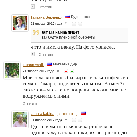
↑
Ответить
Будённовск
Татьяна Векленко
21 января 2017 года
#
tamara kabina пишет:
как будто пленочкой обернуты
я это и имела ввиду. На фото увидела.
↑
Ответить
Макеевка Днр
elenamysnik
21 января 2017 года
#
Мне тоже хотелось бы вырастить картофель из
семян. Тамара, поделитесь опытом! А насчёт
таблеток-- что- то не понравились они мне, не
подружилась с ними!
Ответить
tamara kabina
(автор поста)
21 января 2017 года
#
Где то в марте семянки картофеля по
одной сажу в стаканчики, их не трогаю, до