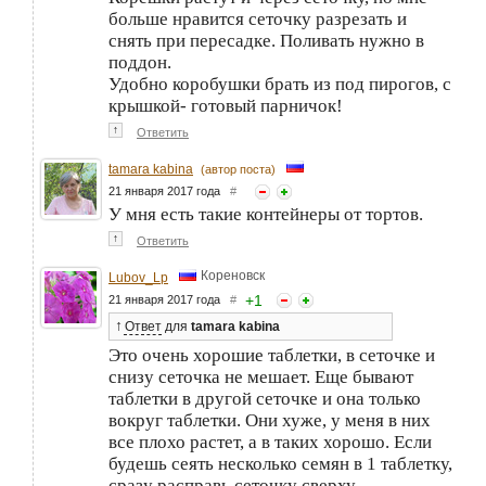
больше нравится сеточку разрезать и
снять при пересадке. Поливать нужно в
поддон.
Удобно коробушки брать из под пирогов, с
крышкой- готовый парничок!
↑
Ответить
tamara kabina
(автор поста)
21 января 2017 года
#
У мня есть такие контейнеры от тортов.
↑
Ответить
Кореновск
Lubov_Lp
+
1
21 января 2017 года
#
↑
Ответ
для
tamara kabina
Это очень хорошие таблетки, в сеточке и
снизу сеточка не мешает. Еще бывают
таблетки в другой сеточке и она только
вокруг таблетки. Они хуже, у меня в них
все плохо растет, а в таких хорошо. Если
будешь сеять несколько семян в 1 таблетку,
сразу расправь сеточку сверху