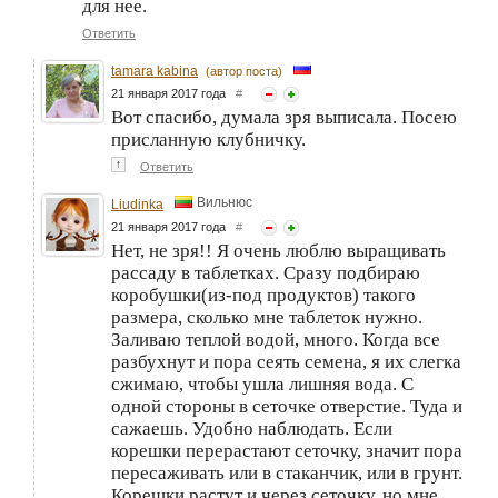
для нее.
Ответить
tamara kabina
(автор поста)
21 января 2017 года
#
Вот спасибо, думала зря выписала. Посею
присланную клубничку.
↑
Ответить
Вильнюс
Liudinka
21 января 2017 года
#
Нет, не зря!! Я очень люблю выращивать
рассаду в таблетках. Сразу подбираю
коробушки(из-под продуктов) такого
размера, сколько мне таблеток нужно.
Заливаю теплой водой, много. Когда все
разбухнут и пора сеять семена, я их слегка
сжимаю, чтобы ушла лишняя вода. С
одной стороны в сеточке отверстие. Туда и
сажаешь. Удобно наблюдать. Если
корешки перерастают сеточку, значит пора
пересаживать или в стаканчик, или в грунт.
Корешки растут и через сеточку, но мне