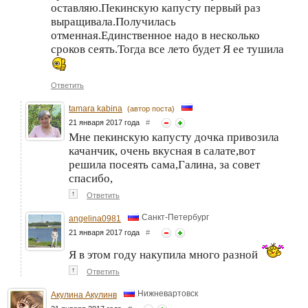
оставляю.Пекинскую капусту первый раз
выращивала.Получилась
отменная.Единственное надо в несколько
сроков сеять.Тогда все лето будет Я ее тушила
Ответить
tamara kabina
(автор поста)
21 января 2017 года
#
Мне пекинскую капусту дочка привозила
качанчик, очень вкусная в салате,вот
решила посеять сама,Галина, за совет
спасибо,
↑
Ответить
Санкт-Петербург
angelina0981
21 января 2017 года
#
Я в этом году накупила много разной
↑
Ответить
Нижневартовск
Акулина Акулинв