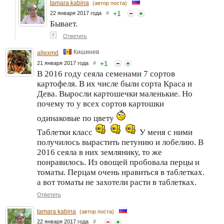
tamara kabina
(автор поста)
+
1
22 января 2017 года
#
Бывает.
↑
Ответить
Кишинев
allexmd
+
1
21 января 2017 года
#
В 2016 году сеяла семенами 7 сортов
картофеля. В их числе были сорта Краса и
Дева. Выросли картошечки маленькие. Но
почему то у всех сортов картошки
одинаковые по цвету
Таблетки класс
У меня с ними
получилось вырастить петунию и лобелию. В
2016 сеяла в них землянику, то же
понравилось. Из овощей пробовала перцы и
томаты. Перцам очень нравиться в таблетках.
а вот томаты не захотели расти в таблетках.
Ответить
tamara kabina
(автор поста)
22 января 2017 года
#