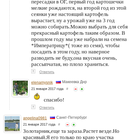
пересадки в ОГ, первый год картошечки
мелкие рождаются, на второй год из этой
сеянки уже настоящий картофель
вырастает, ну а урожай уже на 3 год
можно собирать.Можно выбрать для себя
прекрасный картофель таким образом. В
прошлом году мы уже набрали на семена
*Императрицу*( тоже из семя), чтобы
посадить в этом году, но наверное
разводить не буду,она вкусная очень,
рассыпчатая, но плохо храниться.
↑
Ответить
Макеевка Днр
elenamysnik
21 января 2017 года
#
спасибо!
↑
Ответить
Санкт-Петербург
angelina0981
21 января 2017 года
#
Золотарник,еще та зараза.Растет везде.Но
красивый.Я его только по краю участка