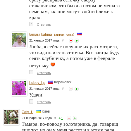
стаканчиком, что бы она потом не мешала
семенам, т.к. они могут взойти ближе к
краю.
↑
Ответить
tamara kabina
(автор поста)
21 января 2017 года
#
Люба, я сейчас получше их рассмотрела,
это видать и есть сеточка. Все завтра буду
сеять клубничку, а потом уже в феврале
петуньку
↑
Ответить
Кореновск
Lubov_Lp
21 января 2017 года
#
Удачи!
↑
Ответить
Киев
Caty_L
+
1
21 января 2017 года
#
Тамара, по-поводу золотарника, да, товарищ
еще тот, но он у меня растет и я этому рада.