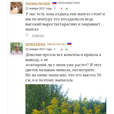
Нижневартовск
Акулина Акулинв
21 января 2017 года
#
У нас есть зона отдыха,там мангал стоит и
мы по контуру его посадили,он ведь
высокий выростает,красиво и закрывает
мангал
↑
Ответить
tamara kabina
(автор поста)
22 января 2017 года
#
Девочки прочла все коменты и пришла к
выводу, а не
золотарник ли у меня уже растет? Я этот
цветок называю мимоза, посмотрите.
Но на пачке написано, что его высота 50
см, я и поэтому выписала