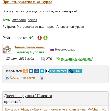
Принять участие в конкурсе
Всем участницам удачи и победы в конкурсе!
Темы:
mycharm
,
polaris
Рубрика:
Материалы от партнеров. Анонсы конкурсов
+1
Рейтинг поста:
Алена Баштовенко
Новомосковск
Садовод 4 уровня
12 июля 2016 года
276
оставить комментарий
Поделиться:
Код для вставки
Дневник группы "Новости
проекта"
:
Конкурс с Always «Как спорт помог мне в жизни?» на MyCharm.Ru