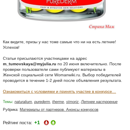
Как видите, призы у нас тоже самые что ни на есть летние!
Успехов!
Статьи присылаются участницами на адрес
m_tumovskaya@myjulia.ru
по 20 июня включительно. После
проверки пользователи сами публикуют материалы в
Женской социальной сети Womanwiki.ru. Выбор победителей
проводится в течение 1-2 дней после объявления результата.
Ознакомиться с условиями и принять участие в конкурсе…
Темы:
naturalium
,
purederm
,
therme
,
stmoriz
,
Летнее настроение
Рубрика:
Материалы от партнеров. Анонсы конкурсов
+1
Рейтинг поста: