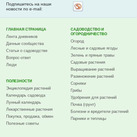
Подпишитесь на наши
Рассылка
новости по e-mail:
на
Subscribe.ru
ГЛАВНАЯ СТРАНИЦА
САДОВОДСТВО И
ОГОРОДНИЧЕСТВО
Лента дневников
Огород
Дачные сообщества
Лесные и садовые ягоды
Статьи о садоводстве
Зелень и пряные травы
Вопрос-ответ
Садовые растения
Люди
Выращивание растений
Размножение растений
ПОЛЕЗНОСТИ
Сорняки
Энциклопедия растений
Грибы
Календарь садовода
Удобрения для растений
Лунный календарь
Почва (грунт)
Лекарственные растения
Болезни и вредители растений
Покупка, продажа, обмен
Парники и теплицы
Полезные советы