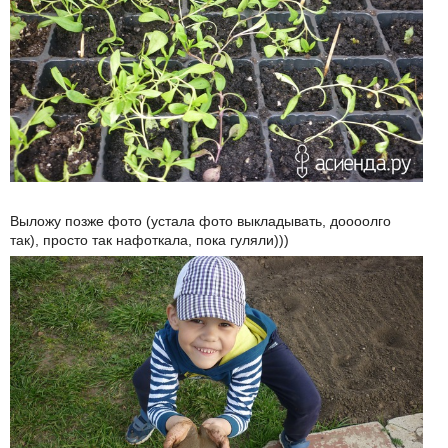
Выложу позже фото (устала фото выкладывать, доооолго
так), просто так нафоткала, пока гуляли)))