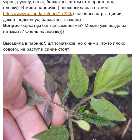
укроп, руколу, салат, бархатцы, астры (это просто под
пленку). В мини-парничке ( вдохновилась вот этим
https://www.asienda.ru/post/17283/
) посеяны астры, цинии,
декор. подсолнух, бархатцы, гвоздика.
Вопрос
-бархатцы боятся заморозков? Можно уже везде их
натыкать? Очень их люблю)))
Высадила в парник 5 шт томатиков, но с ними что-то плохо
совсем, не растут и синие стоят.