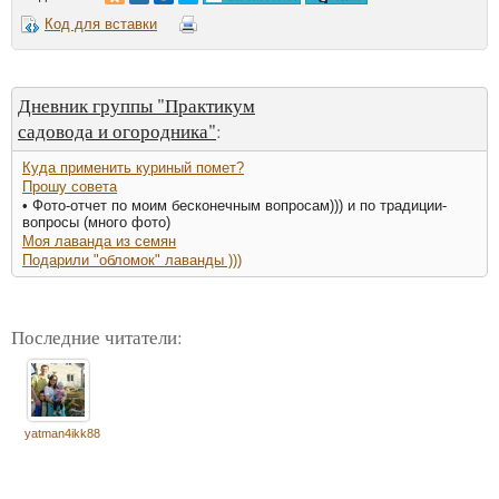
Код для вставки
Дневник группы "Практикум
садовода и огородника"
:
Куда применить куриный помет?
Прошу совета
• Фото-отчет по моим бесконечным вопросам))) и по традиции-
вопросы (много фото)
Моя лаванда из семян
Подарили "обломок" лаванды )))
Последние читатели:
yatman4ikk88