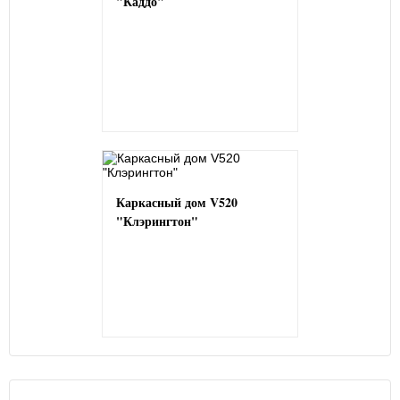
"Каддо"
Каркасный дом V520
"Клэрингтон"