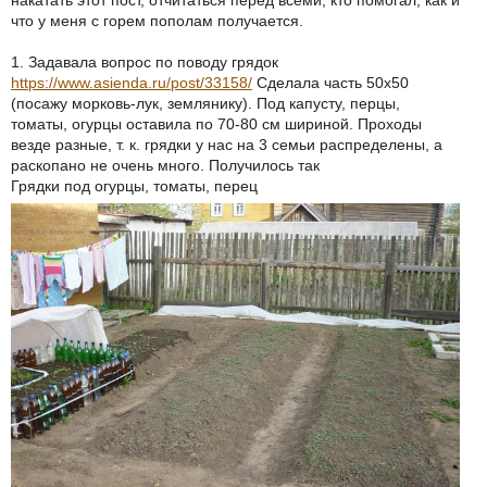
накатать этот пост, отчитаться перед всеми, кто помогал, как и
что у меня с горем пополам получается.
1. Задавала вопрос по поводу грядок
https://www.asienda.ru/post/33158/
Сделала часть 50х50
(посажу морковь-лук, землянику). Под капусту, перцы,
томаты, огурцы оставила по 70-80 см шириной. Проходы
везде разные, т. к. грядки у нас на 3 семьи распределены, а
раскопано не очень много. Получилось так
Грядки под огурцы, томаты, перец