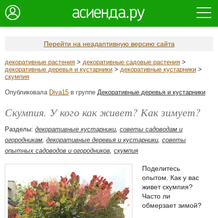
Перейти на неадаптивную версию сайта
декоративные растения
>
декоративные садовые растения
>
декоративные деревья и кустарники
>
декоративные кустарники
>
скумпия
Опубликовала
Diva15
в группе
Декоративные деревья и кустарники
Скумпия. У кого как живет? Как зимует?
Разделы:
декоративные кустарники
,
советы садоводам и
огородникам
,
декоративные деревья и кустарники
,
советы
опытных садоводов и огородников
,
скумпия
Поделитесь
опытом. Как у вас
живет скумпия?
Часто ли
обмерзает зимой?