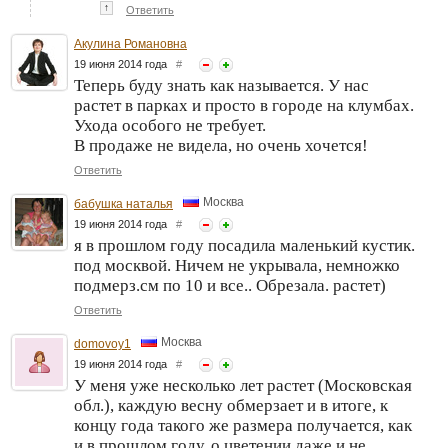
↑
Ответить
Акулина Романовна
19 июня 2014 года
#
Теперь буду знать как называется. У нас
растет в парках и просто в городе на клумбах.
Ухода особого не требует.
В продаже не видела, но очень хочется!
Ответить
Москва
бабушка наталья
19 июня 2014 года
#
я в прошлом году посадила маленький кустик.
под москвой. Ничем не укрывала, немножко
подмерз.см по 10 и все.. Обрезала. растет)
Ответить
Москва
domovoy1
19 июня 2014 года
#
У меня уже несколько лет растет (Московская
обл.), каждую весну обмерзает и в итоге, к
концу года такого же размера получается, как
и в прошлом году, о цветении даже и не