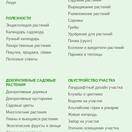
Садовые растения
Люди
Выращивание растений
Размножение растений
ПОЛЕЗНОСТИ
Сорняки
Энциклопедия растений
Грибы
Календарь садовода
Удобрения для растений
Лунный календарь
Почва (грунт)
Лекарственные растения
Болезни и вредители растений
Покупка, продажа, обмен
Парники и теплицы
Полезные советы
ДЕКОРАТИВНЫЕ САДОВЫЕ
ОБУСТРОЙСТВО УЧАСТКА
РАСТЕНИЯ
Ландшафтный дизайн участка
Декоративные деревья
Клумбы и цветники
Декоративные кустарники
Водоем на участке
Садовые цветы
Альпийские горки и рокарии
Многолетние растения
Живая изгородь
Лианы и вьющиеся растения
Забор на участке
Экзотические фрукты и овощи
Уличное освещение участка