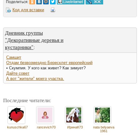
Поделиться:
Код для вставки
Дневник группы
"Декоративные деревья и
кустарники"
:
Самшит
Отдам безвозмездно Бересклет европейский
• Скумпия. У кого как живет? Как зимует?
Дайте совет
А вот "жители" моего участка.
Последние читатели:
kunuschka67
rancevich70
ИринаК73
nata belyaeva
1961