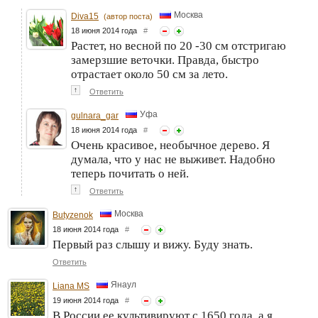
Москва
Diva15
(автор поста)
18 июня 2014 года
#
Растет, но весной по 20 -30 см отстригаю
замерзшие веточки. Правда, быстро
отрастает около 50 см за лето.
↑
Ответить
Уфа
gulnara_gar
18 июня 2014 года
#
Очень красивое, необычное дерево. Я
думала, что у нас не выживет. Надобно
теперь почитать о ней.
↑
Ответить
Москва
Butyzenok
18 июня 2014 года
#
Первый раз слышу и вижу. Буду знать.
Ответить
Янаул
Liana MS
19 июня 2014 года
#
В России ее культивируют с 1650 года, а я