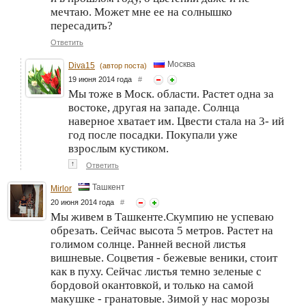
мечтаю. Может мне ее на солнышко
пересадить?
Ответить
Москва
Diva15
(автор поста)
19 июня 2014 года
#
Мы тоже в Моск. области. Растет одна за
востоке, другая на западе. Солнца
наверное хватает им. Цвести стала на 3- ий
год после посадки. Покупали уже
взрослым кустиком.
↑
Ответить
Ташкент
Mirlor
20 июня 2014 года
#
Мы живем в Ташкенте.Скумпию не успеваю
обрезать. Сейчас высота 5 метров. Растет на
голимом солнце. Ранней весной листья
вишневые. Соцветия - бежевые веники, стоит
как в пуху. Сейчас листья темно зеленые с
бордовой окантовкой, и только на самой
макушке - гранатовые. Зимой у нас морозы