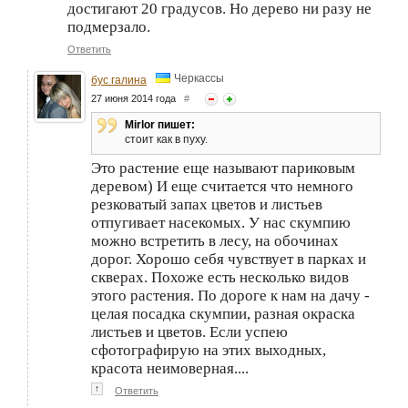
достигают 20 градусов. Но дерево ни разу не
подмерзало.
Ответить
Черкассы
бус галина
27 июня 2014 года
#
Mirlor пишет:
стоит как в пуху.
Это растение еще называют париковым
деревом) И еще считается что немного
резковатый запах цветов и листьев
отпугивает насекомых. У нас скумпию
можно встретить в лесу, на обочинах
дорог. Хорошо себя чувствует в парках и
скверах. Похоже есть несколько видов
этого растения. По дороге к нам на дачу -
целая посадка скумпии, разная окраска
листьев и цветов. Если успею
сфотографирую на этих выходных,
красота неимоверная....
↑
Ответить