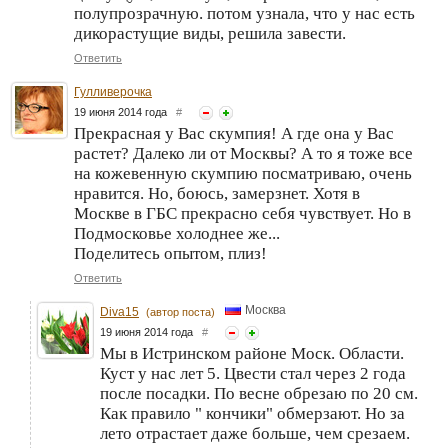
полупрозрачную. потом узнала, что у нас есть
дикорастущие виды, решила завести.
Ответить
Гулливерочка
19 июня 2014 года
#
Прекрасная у Вас скумпия! А где она у Вас
растет? Далеко ли от Москвы? А то я тоже все
на кожевенную скумпию посматриваю, очень
нравится. Но, боюсь, замерзнет. Хотя в
Москве в ГБС прекрасно себя чувствует. Но в
Подмосковье холоднее же...
Поделитесь опытом, плиз!
Ответить
Москва
Diva15
(автор поста)
19 июня 2014 года
#
Мы в Истринском районе Моск. Области.
Куст у нас лет 5. Цвести стал через 2 года
после посадки. По весне обрезаю по 20 см.
Как правило " кончики" обмерзают. Но за
лето отрастает даже больше, чем срезаем.