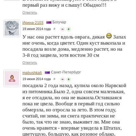
первый раз вижу и слышу! Обыдно!!!
Ответить
Богучар
Ирина-2103
19 июня 2014 года
#
У нас она растет вдоль оврага, дикая
Запах
нне очень, когда цветет. Один куст выкопала и
посадила возле дома, медленно растет, но на
3-й год зацвела, зотя востом 30 см
Ответить
Санкт-Петербург
mabushka6
19 июня 2014 года
#
посадила 2 года назад, купила около Нарвской
из питомника.Было 2, одна совсем маленькая,
я ее отсадила, но она не выжила.Оставшаяся
пока не цвела. Вообще в первый год сильно
обмерзла, но отросла за лето. В этом году,
считай, ни зимы, ни снега практически не
было, так что не знаю, выживет ли. Мне она
очень нравится - впервые увидела в Штатах,
цветущую, большую, как розовое облако,