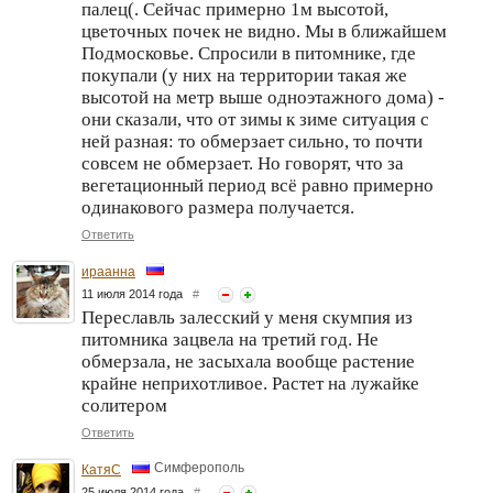
палец(. Сейчас примерно 1м высотой,
цветочных почек не видно. Мы в ближайшем
Подмосковье. Спросили в питомнике, где
покупали (у них на территории такая же
высотой на метр выше одноэтажного дома) -
они сказали, что от зимы к зиме ситуация с
ней разная: то обмерзает сильно, то почти
совсем не обмерзает. Но говорят, что за
вегетационный период всё равно примерно
одинакового размера получается.
Ответить
ираанна
11 июля 2014 года
#
Переславль залесский у меня скумпия из
питомника зацвела на третий год. Не
обмерзала, не засыхала вообще растение
крайне неприхотливое. Растет на лужайке
солитером
Ответить
Симферополь
КатяС
25 июля 2014 года
#