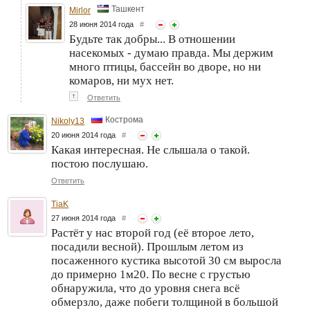
Ташкент
Mirlor
28 июня 2014 года
#
Будьте так добры... В отношении
насекомых - думаю правда. Мы держим
много птицы, бассейн во дворе, но ни
комаров, ни мух нет.
↑
Ответить
Кострома
Nikoly13
20 июня 2014 года
#
Какая интересная. Не слышала о такой.
постою послушаю.
Ответить
TiaK
27 июня 2014 года
#
Растёт у нас второй год (её второе лето,
посадили весной). Прошлым летом из
посаженного кустика высотой 30 см выросла
до примерно 1м20. По весне с грустью
обнаружила, что до уровня снега всё
обмерзло, даже побеги толщиной в большой