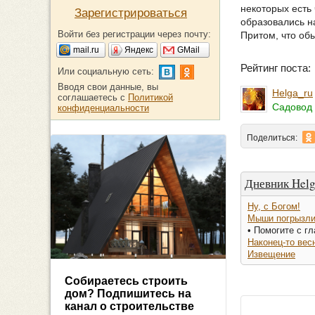
некоторых есть 
Зарегистрироваться
образовались на
Войти без регистрации через почту:
Притом, что обы
mail.ru
Яндекс
GMail
Рейтинг поста
Или социальную сеть:
Вводя свои данные, вы
Helga_ru
соглашаетесь с
Политикой
Садовод 
конфиденциальности
Поделиться:
Дневник Helg
Ну, с Богом!
Мыши погрызли 
• Помогите с г
Наконец-то весн
Извещение
Собираетесь строить
дом? Подпишитесь на
канал о строительстве