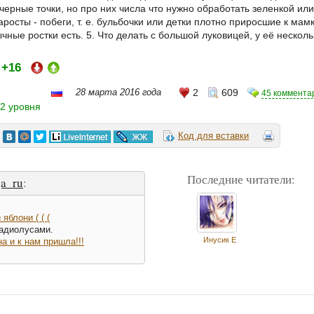
черные точки, но про них числа что нужно обработать зеленкой ил
росты - побеги, т. е. бульбочки или детки плотно приросшие к мам
чные ростки есть. 5. Что делать с большой луковицей, у её нескол
+16
:
28 марта 2016 года
2
609
45 коммента
2 уровня
Код для вставки
Последние читатели:
a_ru
:
яблони ( ( (
ладиолусами.
Инусик Е
а и к нам пришла!!!