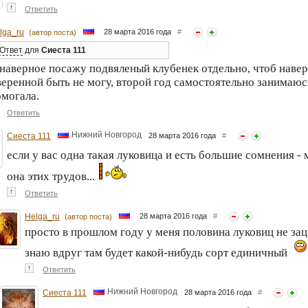
↑
Ответить
lga_ru
28 марта 2016 года
#
(автор поста)
Ответ
для
Сиеста 111
наверное посажу подвяленый клубенек отдельно, чтоб наверн
еренной быть не могу, второй год самостоятельно занимаюс
омогала.
Ответить
Нижний Новгород
Сиеста 111
28 марта 2016 года
#
если у вас одна такая луковица и есть большие сомнения -
она этих трудов...
↑
Ответить
Helga_ru
28 марта 2016 года
#
(автор поста)
просто в прошлом году у меня половина луковиц не зацв
знаю вдруг там будет какой-нибудь сорт единичный
↑
Ответить
Нижний Новгород
Сиеста 111
28 марта 2016 года
#