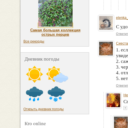
elenka
С уд
Самая большая коллекция
Ответит
острых перцев
Все рекорды
Сиеста
1. ес
увиде
Дневник погоды
2. са
3. че
4. от
5. нет
Ответит
He
Сп
↑
Открыть дневник погоды
Кто online