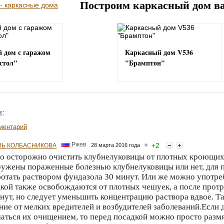
Построим каркасный дом в
 дом с гаражом
Каркасный дом V536
стол"
"Брамптон"
:
ментарий
Ржев
+
2
Ь КОЛБАСНИКОВА
28 марта 2016 года
#
 осторожно очистить клубнелуковицы от плотных кроющих 
ужены пораженные болезнью клубнелуковицы или нет, для 
отать раствором фундазола 30 минут. Или же можно употре
кой также освобождаются от плотных чешуек, а после протр
нут, но следует уменьшить концентрацию раствора вдвое. Т
ние от мелких вредителей и возбудителей заболеваний.Если 
аться их очищением, то перед посадкой можно просто размя