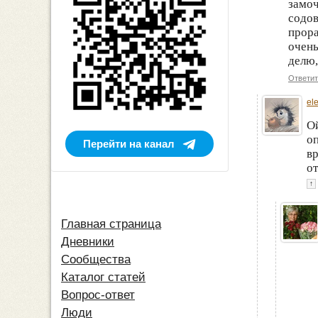
замоч
содов
прора
очень
делю,
Ответит
el
О
оп
Перейти на канал
вр
о
↑
Главная страница
Дневники
Сообщества
Каталог статей
Вопрос-ответ
Люди