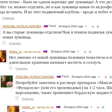
тати точно - было на одном корешке две луковицы! А что де
бег т.к. можно отделить, но и как луковица какая-то недоо
да вставить. И во этот подвяленый клубень - вроде и побег 
Ответить
Ржев
ЛЮБОВЬ КОЛБАСНИКОВА
28 марта 2016 года
#
А вы старые луковицы отделили?Как я поняла подвялая луков
новая луковица.
↑
Ответить
Helga_ru
28 марта 2016 года
#
(автор поста)
Нет, именно от новой луковицы половина пожелтела и п
длительном хранении начинает желтеть и сохнуть
↑
Ответить
Ржев
ЛЮБОВЬ КОЛБАСНИКОВА
28 марта 2016 года
#
Попробуйте замочить в растворе препарата «Максим
«Фундазола» (или его производных) на 1-2 часа. Ш
марганцовке, также применяют бордоскую жидкость
↑
Ответить
Helga_ru
28 марта 2016 года
#
(автор поста)