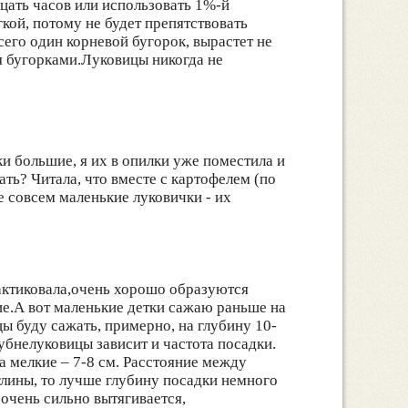
цать часов или использовать 1%-й
гкой, потому не будет препятствовать
его один корневой бугорок, вырастет не
мя бугорками.Луковицы никогда не
 большие, я их в опилки уже поместила и
ть? Читала, что вместе с картофелем (по
е совсем маленькие луковички - их
актиковала,очень хорошо образуются
е.А вот маленькие детки сажаю раньше на
ы буду сажать, примерно, на глубину 10-
лубнелуковицы зависит и частота посадки.
а мелкие – 7-8 см. Расстояние между
глины, то лучше глубину посадки немного
 очень сильно вытягивается,