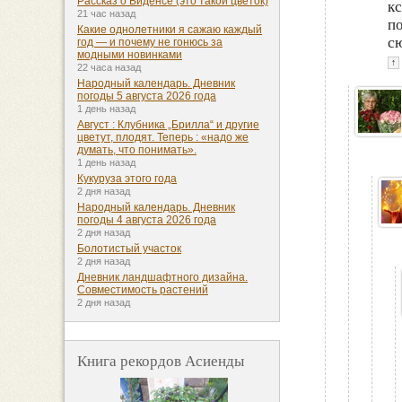
Рассказ о Биденсе (это такой цветок)
кс
21 час назад
по
Какие однолетники я сажаю каждый
сю
год — и почему не гонюсь за
модными новинками
↑
22 часа назад
Народный календарь. Дневник
погоды 5 августа 2026 года
1 день назад
Август : Клубника „Брилла“ и другие
цветут, плодят. Теперь : «надо же
думать, что понимать».
1 день назад
Кукуруза этого года
2 дня назад
Народный календарь. Дневник
погоды 4 августа 2026 года
2 дня назад
Болотистый участок
2 дня назад
Дневник ландшафтного дизайна.
Совместимость растений
2 дня назад
Книга рекордов Асиенды