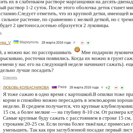
ить их в слабеньком растворе марганцовки на десять-двенад
ый раствор 1-2 суток. После этого оболочка деток станет мя
станию.Следует отметить, что из крупной детки, имеющей вс
 сильное растение, по сравнению с мелкой деткой, но с тре
будет 2 цветоноса,осенью образуется 2 луковицы.
ь
Мариуполь
enka_V
28 марта 2016 года
#
й, а можно вас по расспрашивать
Мне подарили луковички
рыскиваю, росточки появились. Когда их можно в грунт сажа
емени у нас его на следующей неделе начинают сажать). ещ
тдельно лучше посадить?
Ответить
Ржев
+
2
ЛЮБОВЬ КОЛБАСНИКОВА
28 марта 2016 года
#
Я тоже сажаю в одно время с картошкой.В опилки тоже пр
корни и спокойно можно пересадить в землю,корни хороши
неделю. В среднем получается, что крупные клубнелуковиц
15 см, а более мелкие — на глубину 8-10 см. От размера к
Самые крупные буду сажать с расстоянием в строке 15 см, 
строками 20-25 см. Если почва более тяжёлая,с примесью 
уменьшить. Так как при заглубленной посадке первый лист