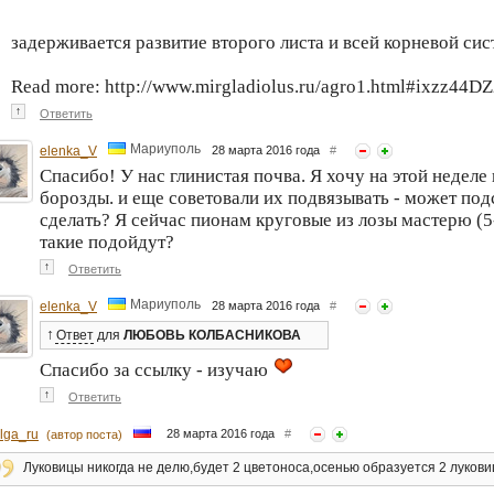
задерживается развитие второго листа и всей корневой си
Read more: http://www.mirgladiolus.ru/agro1.html#ixzz44D
↑
Ответить
Мариуполь
elenka_V
28 марта 2016 года
#
Спасибо! У нас глинистая почва. Я хочу на этой неделе
борозды. и еще советовали их подвязывать - может по
сделать? Я сейчас пионам круговые из лозы мастерю (5
такие подойдут?
↑
Ответить
Мариуполь
elenka_V
28 марта 2016 года
#
↑
Ответ
для
ЛЮБОВЬ КОЛБАСНИКОВА
Спасибо за ссылку - изучаю
↑
Ответить
lga_ru
28 марта 2016 года
#
(автор поста)
Луковицы никогда не делю,будет 2 цветоноса,осенью образуется 2 луков