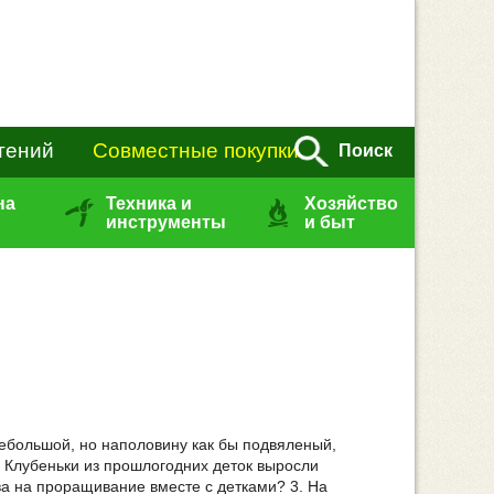
тений
Совместные покупки
Поиск
на
Техника и
Хозяйство
инструменты
и быт
небольшой, но наполовину как бы подвяленый,
2. Клубеньки из прошлогодних деток выросли
ва на проращивание вместе с детками? 3. На