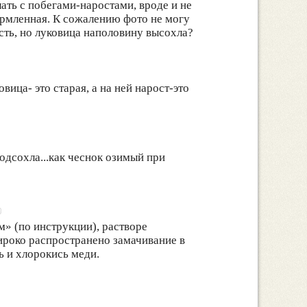
лать с побегами-наростами, вроде и не
формленная. К сожалению фото не могу
есть, но луковица наполовину высохла?
ица- это старая, а на ней нарост-это
одсохла...как чеснок озимый при
» (по инструкции), растворе
ироко распространено замачивание в
 и хлорокись меди.