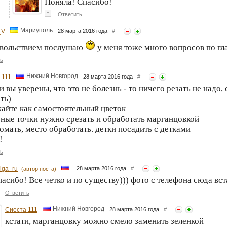
Поняла! Спасибо!
↑
Ответить
Мариуполь
_V
28 марта 2016 года
#
овольствием послушаю
у меня тоже много вопросов по гл
ь
Нижний Новгород
 111
28 марта 2016 года
#
ли вы уверены, что это не болезнь - то ничего резать не надо
ть)
жайте как самостоятельный цветок
рные точки нужно срезать и обработать марганцовкой
ломать, место обработать. детки посадить с детками
!
ь
lga_ru
28 марта 2016 года
#
(автор поста)
асибо! Все четко и по существу))) фото с телефона сюда вс
Ответить
Нижний Новгород
Сиеста 111
28 марта 2016 года
#
кстати, марганцовку можно смело заменить зеленкой