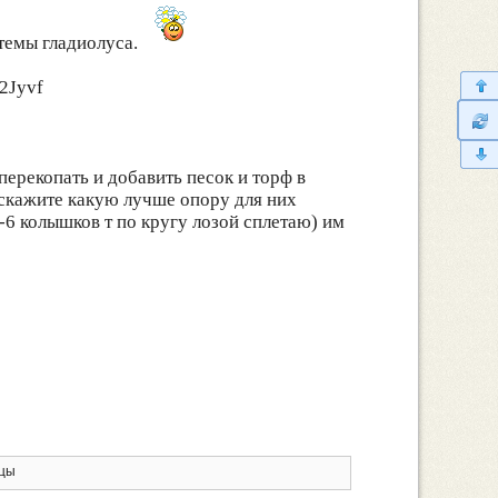
стемы гладиолуса.
Z2Jyvf
 перекопать и добавить песок и торф в
дскажите какую лучше опору для них
-6 колышков т по кругу лозой сплетаю) им
ицы