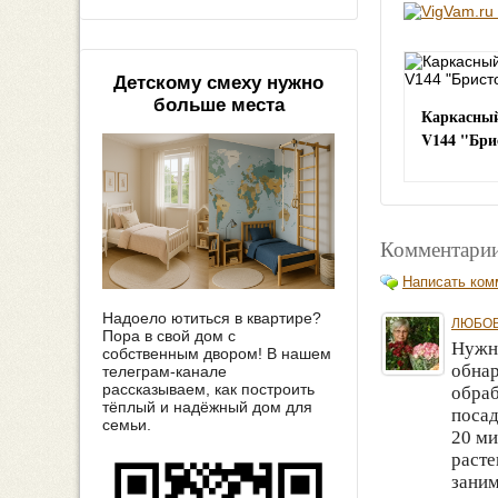
Детскому смеху нужно
больше места
Каркасный
V144 "Бри
Комментарии
Написать ком
Надоело ютиться в квартире?
ЛЮБОВ
Пора в свой дом с
Нужно
собственным двором! В нашем
обнар
телеграм-канале
рассказываем, как построить
обраб
тёплый и надёжный дом для
посад
семьи.
20 ми
расте
заним