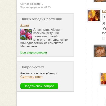
Сейчас на сайте: 0
Зарегистрировано: 78827
He
↑
Энциклопедия растений
Я 
Алцей
Ув
Алцей (лат. Alcea) –
п
красивоцветущий
теневыносливый
↑
многолетник, двулетник
или однолетник из семейства
Мальвовые.
Вся энциклопедия
Вопрос-ответ
Как вы солите горбушу?
Смотреть ответ