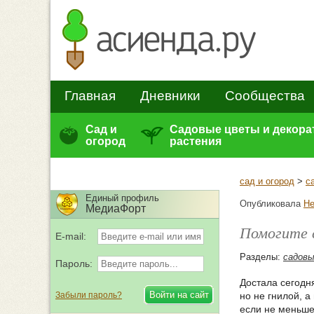
Главная
Дневники
Сообщества
Сад и
Садовые цветы и декор
огород
растения
сад и огород
>
с
Единый профиль
Опубликовала
He
МедиаФорт
Помогите с
E-mail:
Разделы:
садов
Пароль:
Достала сегодн
Забыли пароль?
но не гнилой, а
если не меньше