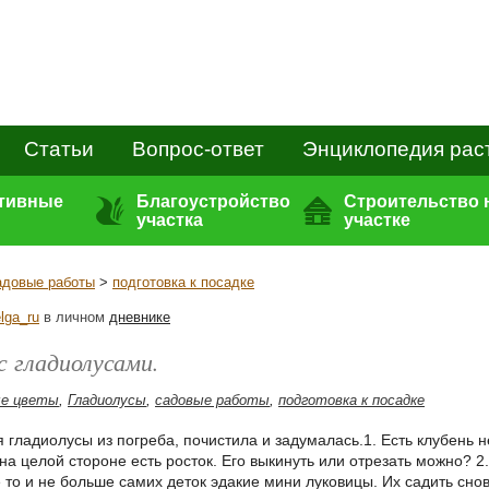
Статьи
Вопрос-ответ
Энциклопедия рас
ативные
Благоустройство
Строительство 
участка
участке
адовые работы
>
подготовка к посадке
lga_ru
в личном
дневнике
 гладиолусами.
ые цветы
,
Гладиолусы
,
садовые работы
,
подготовка к посадке
я гладиолусы из погреба, почистила и задумалась.1. Есть клубень 
 на целой стороне есть росток. Его выкинуть или отрезать можно? 
 то и не больше самих деток эдакие мини луковицы. Их садить сно