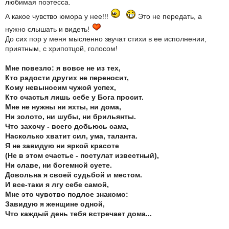
любимая поэтесса.
А какое чувство юмора у нее!!!
Это не передать, а
нужно слышать и видеть!
До сих пор у меня мысленно звучат стихи в ее исполнении,
приятным, с хрипотцой, голосом!
Мне повезло: я вовсе не из тех,
Кто радости других не переносит,
Кому невыносим чужой успех,
Кто счастья лишь себе у Бога просит.
Мне не нужны ни яхты, ни дома,
Ни золото, ни шубы, ни брильянты.
Что захочу - всего добьюсь сама,
Насколько хватит сил, ума, таланта.
Я не завидую ни яркой красоте
(Не в этом счастье - постулат известный),
Ни славе, ни богемной суете.
Довольна я своей судьбой и местом.
И все-таки я лгу себе самой,
Мне это чувство подлое знакомо:
Завидую я женщине одной,
Что каждый день тебя встречает дома...