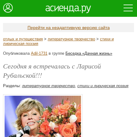
Перейти на неадаптивную версию сайта
отдых и путешествия
>
литературное творчество
>
стихи и
лирическая поэзия
Опубликовала
Adil-1731
в группе
Беседка «Дачная жизнь»
Сегодня я встречалась с Ларисой
Рубальской!!!
Разделы:
литературное творчество
,
стихи и лирическая поэзия