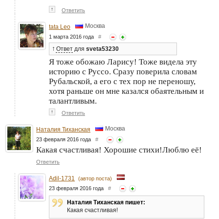
↑
Ответить
Москва
tata Leo
1 марта 2016 года
#
↑
Ответ
для
sveta53230
Я тоже обожаю Ларису! Тоже видела эту
историю с Руссо. Сразу поверила словам
Рубальской, а его с тех пор не переношу,
хотя раньше он мне казался обаятельным и
талантливым.
↑
Ответить
Москва
Наталия Тиханская
23 февраля 2016 года
#
Какая счастливая! Хорошие стихи!Люблю её!
Ответить
Adil-1731
(автор поста)
23 февраля 2016 года
#
Наталия Тиханская пишет:
Какая счастливая!