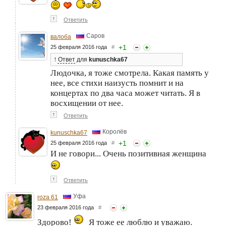
↑
Ответить
Саров
валоба
+
1
25 февраля 2016 года
#
↑
Ответ
для
kunuschka67
Людочка, я тоже смотрела. Какая память у
нее, все стихи наизусть помнит и на
концертах по два часа может читать. Я в
восхищении от нее.
↑
Ответить
Королёв
kunuschka67
+
1
25 февраля 2016 года
#
И не говори... Очень позитивная женщина
↑
Ответить
Уфа
roza 61
23 февраля 2016 года
#
Здорово!
Я тоже ее люблю и уважаю.