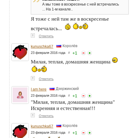
А мы тоже в воскресенье с ней встречались
... На 1-м канале..
Я тоже с ней там же в воскресенье
встречалась...
↑
Ответить
Королёв
kunuschka67
+
1
23 февраля 2016 года
#
Милая, теплая, домашняя женщина
↑
Ответить
Дзержинский
I am here
+
1
23 февраля 2016 года
#
"Милая, теплая, домашняя женщина"
Искренняя и естественная!!!
↑
Ответить
Королёв
kunuschka67
+
1
23 февраля 2016 года
#