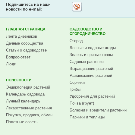
Подпишитесь на наши
Рассылка
новости по e-mail:
на
Subscribe.ru
ГЛАВНАЯ СТРАНИЦА
САДОВОДСТВО И
ОГОРОДНИЧЕСТВО
Лента дневников
Огород
Дачные сообщества
Лесные и садовые ягоды
Статьи о садоводстве
Зелень и пряные травы
Вопрос-ответ
Садовые растения
Люди
Выращивание растений
Размножение растений
ПОЛЕЗНОСТИ
Сорняки
Энциклопедия растений
Грибы
Календарь садовода
Удобрения для растений
Лунный календарь
Почва (грунт)
Лекарственные растения
Болезни и вредители растений
Покупка, продажа, обмен
Парники и теплицы
Полезные советы