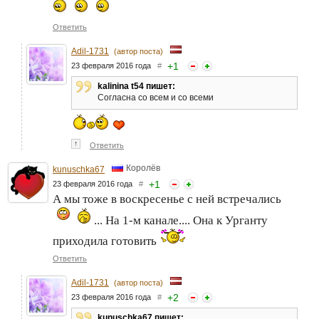
Ответить
Adil-1731
(автор поста)
+
1
23 февраля 2016 года
#
kalinina t54 пишет:
Согласна со всем и со всеми
↑
Ответить
Королёв
kunuschka67
+
1
23 февраля 2016 года
#
А мы тоже в воскресенье с ней встречались
... На 1-м канале.... Она к Урганту
приходила готовить
Ответить
Adil-1731
(автор поста)
+
2
23 февраля 2016 года
#
kunuschka67 пишет: