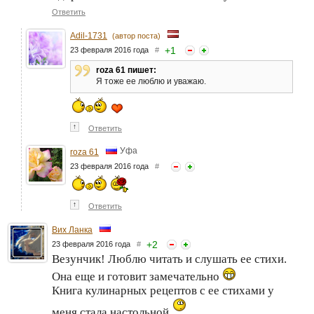
Ответить
Adil-1731
(автор поста)
+
1
23 февраля 2016 года
#
roza 61 пишет:
Я тоже ее люблю и уважаю.
↑
Ответить
Уфа
roza 61
23 февраля 2016 года
#
↑
Ответить
Вих Ланка
+
2
23 февраля 2016 года
#
Везунчик! Люблю читать и слушать ее стихи.
Она еще и готовит замечательно
Книга кулинарных рецептов с ее стихами у
меня стала настольной