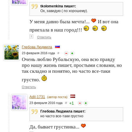
tkolomenkina пишет:
Ох, завидую ( по хорошему).
У меня давно была мечта!...
И вот она
приехала в наш город!!!
↑
Ответить
Глебова Людмила
23 февраля 2016 года
#
Очень люблю Рубальскую, она всю правду
про нашу жизнь пишет, простыми словами, но
так складно и понятно, но часто все-таки
грустно.
Ответить
Adil-1731
(автор поста)
+
1
23 февраля 2016 года
#
Глебова Людмила пишет:
но часто все-таки грустно
Да, бывает грустинка...