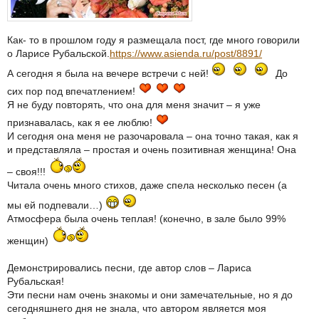
Как- то в прошлом году я размещала пост, где много говорили
о Ларисе Рубальской.
https://www.asienda.ru/post/8891/
А сегодня я была на вечере встречи с ней!
До
сих пор под впечатлением!
Я не буду повторять, что она для меня значит – я уже
признавалась, как я ее люблю!
И сегодня она меня не разочаровала – она точно такая, как я
и представляла – простая и очень позитивная женщина! Она
– своя!!!
Читала очень много стихов, даже спела несколько песен (а
мы ей подпевали…)
Атмосфера была очень теплая! (конечно, в зале было 99%
женщин)
Демонстрировались песни, где автор слов – Лариса
Рубальская!
Эти песни нам очень знакомы и они замечательные, но я до
сегодняшнего дня не знала, что автором является моя