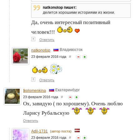
natkonotop пишет:
делится хорошими историями из жизни.
Да, очень интересный позитивный
человек!!!
↑
Ответить
Владивосток
natkonotop
23 февраля 2016 года
#
↑
Ответить
Екатеринбург
tkolomenkina
23 февраля 2016 года
#
Ох, завидую ( по хорошему). Очень люблю
Ларису Рубальскую
Ответить
Adil-1731
(автор поста)
23 февраля 2016 года
#