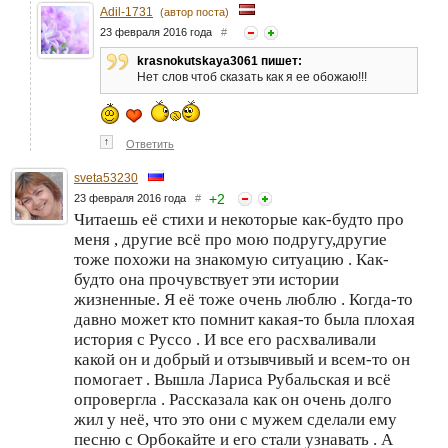
Adil-1731
(автор поста)
23 февраля 2016 года
#
krasnokutskaya3061 пишет:
Нет слов чтоб сказать как я ее обожаю!!!
↑
Ответить
sveta53230
+
2
23 февраля 2016 года
#
Читаешь её стихи и некоторые как-будто про
меня , другие всё про мою подругу,другие
тоже похожи на знакомую ситуацию . Как-
будто она прочувствует эти истории
жизненные. Я её тоже очень люблю . Когда-то
давно может кто помнит какая-то была плохая
история с Руссо . И все его расхваливали
какой он и добрый и отзывчивый и всем-то он
помогает . Вышла Лариса Рубальская и всё
опровергла . Рассказала как он очень долго
жил у неё, что это они с мужем сделали ему
песню с Орбокайте и его стали узнавать . А