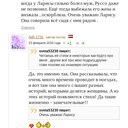
когда у Ларисы сильно болел муж, Руссо даже
не позвонил. Ещё тогда выбежала его жена и
визжала , оскорбляла. Очень уважаю Ларису.
Она говорила всё сидя с ним рядом .
Ответить
Adil-1731
(автор поста)
+
1
23 февраля 2016 года
#
sveta53230 пишет:
Читаешь её стихи и некоторые как-будто про
меня , другие всё про мою подругу,другие
тоже похожи на знакомую ситуацию
Да, это именно так. Она рассказывала, что
очень много времени проводит в поездах,
и вот там она много слышит разных
историй, которыми делятся женщины. А из
этих историй появляются стихи! Да такие
жизненно - замечательные!!
sveta53230 пишет:
Очень уважаю Ларису