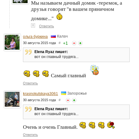
Мы называем дачный домик -теремок, а
друзья говорят "в вашем пряничном
домике..."
↑
Ответить
Калач
ольга буркина
+
1
30 августа 2015 года
#
Elena Ryaz пишет:
вот он главный трудяга...
Самый главный
Ответить
Запорожье
krasnokutskaya3061
30 августа 2015 года
#
Elena Ryaz пишет:
вот он главный трудяга...
Очень и очень Главный.
Ответить