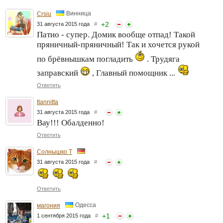
Винница
Crsiu
+
2
31 августа 2015 года
#
Патио - супер. Домик вообще отпад! Такой
пряничный-пряничный! Так и хочется рукой
по брёвнышкам погладить
. Трудяга
заправский
, Главный помощник ...
Ответить
ttannitta
31 августа 2015 года
#
Вау!!! Обалденно!
Ответить
Солнышко Т
31 августа 2015 года
#
Ответить
Одесса
магония
+
1
1 сентября 2015 года
#