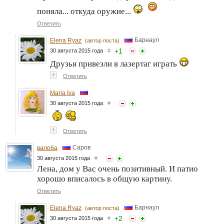
поняла... откуда оружие...
Ответить
Барнаул
Elena Ryaz
(автор поста)
+
1
30 августа 2015 года
#
Друзья привезли в лазертаг играть
↑
Ответить
Maria Iva
30 августа 2015 года
#
↑
Ответить
Саров
валоба
30 августа 2015 года
#
Лена, дом у Вас очень позитивный. И патио
хорошо вписалось в общую картину.
Ответить
Барнаул
Elena Ryaz
(автор поста)
+
2
30 августа 2015 года
#