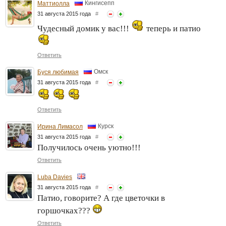
Кингисепп
Маттиолла
31 августа 2015 года
#
Чудесный домик у вас!!!
теперь и патио
Ответить
Омск
Буся любимая
31 августа 2015 года
#
Ответить
Курск
Ирина Лимасол
31 августа 2015 года
#
Получилось очень уютно!!!
Ответить
Luba Davies
31 августа 2015 года
#
Патио, говорите? А где цветочки в
горшочках???
Ответить