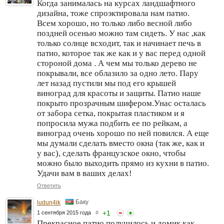
Когда занималась на курсах ландшафтного
дизайна, тоже спроэктировала нам патио.
Всем хорошо, но только либо весной либо
поздней осенью можно там сидеть. У нас ,как
только солнце всходит, так и начинает печь в
патио, которое так же как и у вас перед одной
стороной дома . А чем мы только дерево не
покрывали, все облазило за одно лето. Пару
лет назад пустили мы под его крышей
виноград для красоты и защиты. Патио наше
покрыто прозрачным шифером.Унас осталась
от забора сетка, покрытая пластиком и я
попросила мужа подбить ее по рейкам, а
виноград очень хорошо по ней повился. А еще
мы думали сделать вместо окна (так же, как и
у вас), сделать французское окно, чтобы
можно было выходить прямо из кухни в патио.
Удачи вам в ваших делах!
Ответить
Баку
ludun4ik
+
1
1 сентября 2015 года
#
Прекрасное патио получилось и домик как