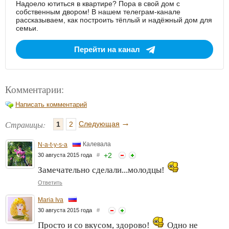
Надоело ютиться в квартире? Пора в свой дом с
собственным двором! В нашем телеграм-канале
рассказываем, как построить тёплый и надёжный дом для
семьи.
Перейти на канал
Комментарии:
Написать комментарий
→
Страницы:
Следующая
1
2
Калевала
N-a-t-y-s-a
+
2
30 августа 2015 года
#
Замечательно сделали...молодцы!
Ответить
Maria Iva
30 августа 2015 года
#
Просто и со вкусом, здорово!
Одно не