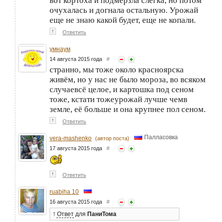
вот кортоха и подмерзла слегка, но потом
очухалась и догнала остальную. Урожай
еще не знаю какой будет, еще не копали.
↑
Ответить
умнаум
14 августа 2015 года
#
странно, мы тоже около красноярска
живём, но у нас не было мороза, во всяком
случаевсё целое, и картошка под сеном
тоже, кстати тожеурожай лучше чемв
земле, её больше и она крупнее пол сеном.
↑
Ответить
Палласовка
vera-mashenko
(автор поста)
17 августа 2015 года
#
↑
Ответить
ruabiha 10
16 августа 2015 года
#
↑
Ответ
для
ПаниТома