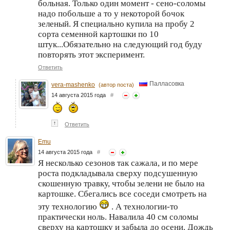
больная. Только один момент - сено-соломы
надо побольше а то у некоторой бочок
зеленый. Я специально купила на пробу 2
сорта семенной картошки по 10
штук...Обязательно на следующий год буду
повторять этот эксперимент.
Ответить
Палласовка
vera-mashenko
(автор поста)
14 августа 2015 года
#
↑
Ответить
Emu
14 августа 2015 года
#
Я несколько сезонов так сажала, и по мере
роста подкладывала сверху подсушенную
скошенную травку, чтобы зелени не было на
картошке. Сбегались все соседи смотреть на
эту технологию
. А технологии-то
практически ноль. Навалила 40 см соломы
сверху на картошку и забыла до осени. Дождь