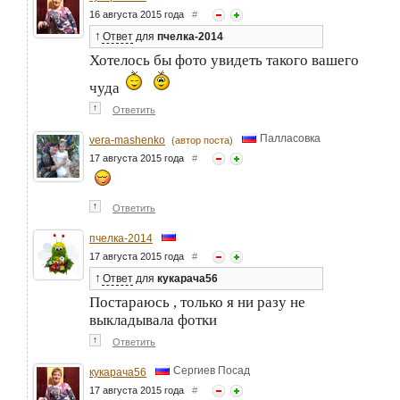
16 августа 2015 года
#
↑
Ответ
для
пчелка-2014
Хотелось бы фото увидеть такого вашего
чуда
↑
Ответить
Палласовка
vera-mashenko
(автор поста)
17 августа 2015 года
#
↑
Ответить
пчелка-2014
17 августа 2015 года
#
↑
Ответ
для
кукарача56
Постараюсь , только я ни разу не
выкладывала фотки
↑
Ответить
Сергиев Посад
кукарача56
17 августа 2015 года
#