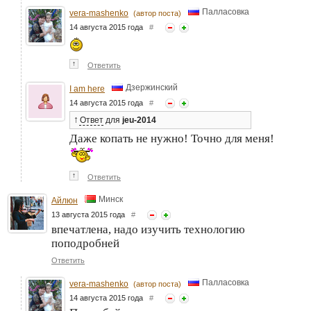
Палласовка
vera-mashenko
(автор поста)
14 августа 2015 года
#
↑
Ответить
Дзержинский
I am here
14 августа 2015 года
#
↑
Ответ
для
jeu-2014
Даже копать не нужно! Точно для меня!
↑
Ответить
Минск
Айлюн
13 августа 2015 года
#
впечатлена, надо изучить технологию
поподробней
Ответить
Палласовка
vera-mashenko
(автор поста)
14 августа 2015 года
#