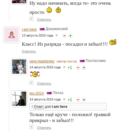
Ну надо начинать, когда то- это очень
просто
↑
Ответить
Дзержинский
I am here
13 августа 2015 года
#
Класс! Из разряда - посадил и забыл!!!!
Ответить
Палласовка
vera-mashenko
(автор поста)
+
1
14 августа 2015 года
#
↑
Ответить
Пенза
jeu-2014
+
1
14 августа 2015 года
#
↑
Ответ
для
I am here
Только ещё круче - положил! травкой
прикрыл - и забыл!!!
↑
Ответить