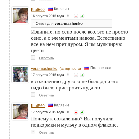
Калязин
KratE60
16 августа 2015 года
#
↑
Ответ
для
vera-mashenko
Извините, но сено после коз, это не просто
сено, а с элементами навоза. Естественно
все на нем прет дуром. Я им мульчирую
цветы.
↑
Ответить
Палласовка
vera-mashenko
(автор поста)
17 августа 2015 года
#
к сожалению другого не было,да и это
надо было пристроить куда-то.
↑
Ответить
Калязин
KratE60
17 августа 2015 года
#
Почему к сожалению? Вы получили
подкормки и мульчу в одном флаконе.
↑
Ответить