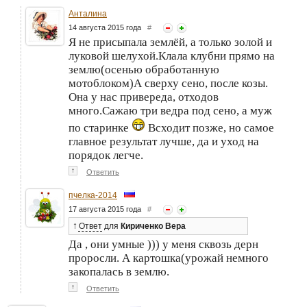
Анталина
14 августа 2015 года
#
Я не присыпала землёй, а только золой и
луковой шелухой.Клала клубни прямо на
землю(осенью обработанную
мотоблоком)А сверху сено, после козы.
Она у нас привереда, отходов
много.Сажаю три ведра под сено, а муж
по старинке
Всходит позже, но самое
главное результат лучше, да и уход на
порядок легче.
↑
Ответить
пчелка-2014
17 августа 2015 года
#
↑
Ответ
для
Кириченко Вера
Да , они умные ))) у меня сквозь дерн
проросли. А картошка(урожай немного
закопалась в землю.
↑
Ответить