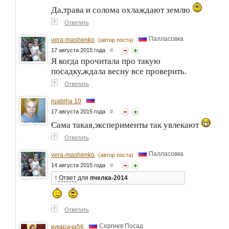
Да,трава и солома охлаждают землю
↑
Ответить
Палласовка
vera-mashenko
(автор поста)
17 августа 2015 года
#
Я когда прочитала про такую
посадку,ждала весну все проверить.
↑
Ответить
ruabiha 10
17 августа 2015 года
#
Сама такая,эксперименты так увлекают
↑
Ответить
Палласовка
vera-mashenko
(автор поста)
14 августа 2015 года
#
↑
Ответ
для
пчелка-2014
↑
Ответить
Сергиев Посад
кукарача56