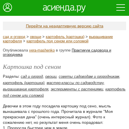
Перейти на неадаптивную версию сайта
сад и огород
>
овощи
>
картофель (картошка)
>
выращивание
картофеля
>
картофель под сеном или соломой
Опубликовала
vera-mashenko
в группе
Практикум садовода и
огородника
Картошка под сеном
Разделы:
сад и огород
,
овощи
,
советы садоводам и огородникам
,
картофель (картошка)
,
мастер-классы по садоводству
,
выращивание картофеля
,
эксперименты с растениями
,
картофель
под сеном или соломой
Девочки в этом году посадила картошку под сено, мысль
вынашивала с прошлого года. Прочитала в журнале "Моя
прекрасная дача" (очень интересный журнал). Фото к
сожалению нет, но результат меня очень порадовал:
1. Проросла быстрее чем в земле