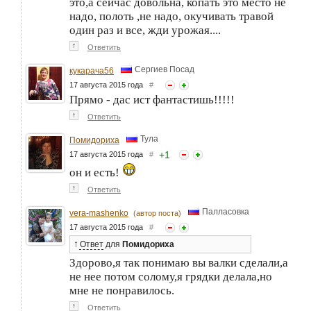
это,а сейчас довольна, копать это место не
надо, полоть ,не надо, окучивать травой
один раз и все, жди урожая....
↑
Ответить
Сергиев Посад
кукарача56
17 августа 2015 года
#
Прямо - дас ист фантастишь!!!!!
↑
Ответить
Тула
Помидориха
+
1
17 августа 2015 года
#
он и есть!
↑
Ответить
Палласовка
vera-mashenko
(автор поста)
17 августа 2015 года
#
↑
Ответ
для
Помидориха
Здорово,я так понимаю вы валки сделали,а
не нее потом солому,я грядки делала,но
мне не понравилось.
↑
Ответить