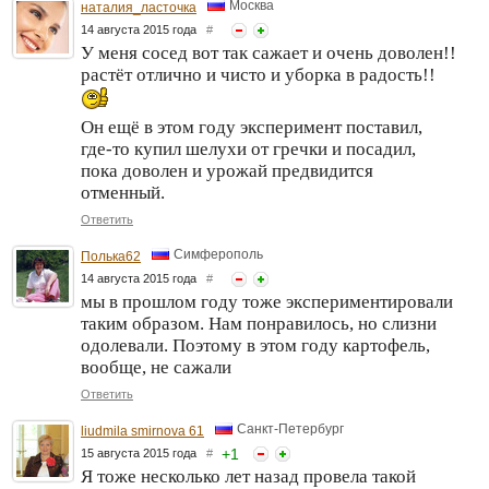
Москва
наталия_ласточка
14 августа 2015 года
#
У меня сосед вот так сажает и очень доволен!!
растёт отлично и чисто и уборка в радость!!
Он ещё в этом году эксперимент поставил,
где-то купил шелухи от гречки и посадил,
пока доволен и урожай предвидится
отменный.
Ответить
Симферополь
Полька62
14 августа 2015 года
#
мы в прошлом году тоже экспериментировали
таким образом. Нам понравилось, но слизни
одолевали. Поэтому в этом году картофель,
вообще, не сажали
Ответить
Санкт-Петербург
liudmila smirnova 61
+
1
15 августа 2015 года
#
Я тоже несколько лет назад провела такой