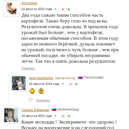
Анталина
14 августа 2015 года
#
Два года сажаю таким способом часть
картофеля. Также беру сено из под козы.
Результатом очень довольна. В прошлом году
урожай был больше . чем у картофеля,
посаженным обычным способом. В этом году
заросло немного берёзкой. думала повлияет
на урожай, получилось чуть больше , чем при
обычной посадке, но убирать несравнимо
легче. Так что я опять довольна результатом.
Ответить
Палласовка
vera-mashenko
(автор поста)
14 августа 2015 года
#
↑
Ответить
Калининград
Галина Ефанова
14 августа 2015 года
#
Какие молодцы ! Эксперимент -это здорово !
Возьму на вооружение и на следующий год