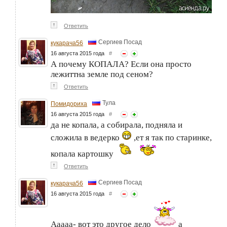
↑
Ответить
Сергиев Посад
кукарача56
16 августа 2015 года
#
А почему КОПАЛА? Если она просто
лежиттна земле под сеном?
↑
Ответить
Тула
Помидориха
16 августа 2015 года
#
да не копала, а собирала, подняла и
сложила в ведерко
,ет я так по старинке,
копала картошку
↑
Ответить
Сергиев Посад
кукарача56
16 августа 2015 года
#
Ааааа- вот это другое дело
а