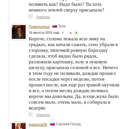
поливать как? Надо было? Ты хоть
немного землей сверху присыпала?
↑
Ответить
Тула
Помидориха
16 августа 2015 года
#
Короче, солома лежала всю зиму на
грядках, как начали сажать, сено убрали в
сторонку, тяпочкой ровную бороздку
сделала, чтоб видно было рядок,
разложили картошку, золу и луковую
шелуху, присыпала соломой и все. Ничего
в этом году не поливали, дождик прошел
после посадки через неделю, потом
прошел после, как еще раз травой окучили
и все, а потом месяц дождик поливал,
короче мы довольны. Да, и еще,жука было
совсем мало, очень мало, я собирала в
ведерко
↑
Ответить
Сергиев Посад
кукарача56