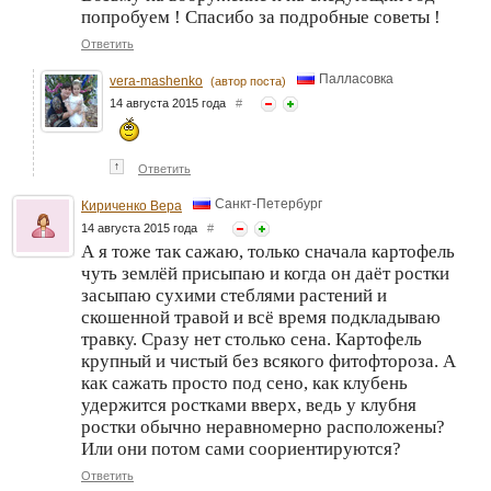
попробуем ! Спасибо за подробные советы !
Ответить
Палласовка
vera-mashenko
(автор поста)
14 августа 2015 года
#
↑
Ответить
Санкт-Петербург
Кириченко Вера
14 августа 2015 года
#
А я тоже так сажаю, только сначала картофель
чуть землёй присыпаю и когда он даёт ростки
засыпаю сухими стеблями растений и
скошенной травой и всё время подкладываю
травку. Сразу нет столько сена. Картофель
крупный и чистый без всякого фитофтороза. А
как сажать просто под сено, как клубень
удержится ростками вверх, ведь у клубня
ростки обычно неравномерно расположены?
Или они потом сами соориентируются?
Ответить