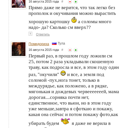
16 августа 2015 года
#
Прямо даже не верится, что так легко без
прополок и окучивания можно вырастить
хорошую картошку
а соломы много
надо- да? Сколько см вверх??
↑
Ответить
Тула
Помидориха
16 августа 2015 года
#
Первый раз, в прошлом году ложили см
25, потом 2 раза укладывали скошенную
траву, как подросла и все, в этом году один
раз, "окучили"
и все, а земля под
соломой -пух,нога тонет, только в
междурядье, как положено, а в рядке,
мягонькая и дождевых червееееееей, мама
дорогая....сорняка почти нет,
единственное, что вьюн, но в этом году
уже меньше,завтра я сфоткаю и покажу,
какая она сейчас и потом покажу фото,как
убирать будем
я даже не верила в