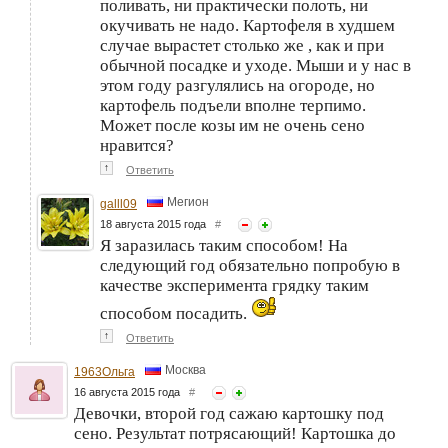
поливать, ни практически полоть, ни
окучивать не надо. Картофеля в худшем
случае вырастет столько же , как и при
обычной посадке и уходе. Мыши и у нас в
этом году разгулялись на огороде, но
картофель подъели вполне терпимо.
Может после козы им не очень сено
нравится?
↑
Ответить
Мегион
galll09
18 августа 2015 года
#
Я заразилась таким способом! На
следующий год обязательно попробую в
качестве эксперимента грядку таким
способом посадить.
↑
Ответить
Москва
1963Ольга
16 августа 2015 года
#
Девочки, второй год сажаю картошку под
сено. Результат потрясающий! Картошка до