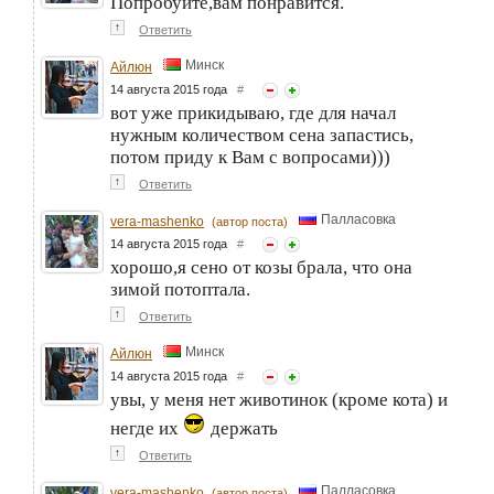
Попробуйте,вам понравится.
↑
Ответить
Минск
Айлюн
14 августа 2015 года
#
вот уже прикидываю, где для начал
нужным количеством сена запастись,
потом приду к Вам с вопросами)))
↑
Ответить
Палласовка
vera-mashenko
(автор поста)
14 августа 2015 года
#
хорошо,я сено от козы брала, что она
зимой потоптала.
↑
Ответить
Минск
Айлюн
14 августа 2015 года
#
увы, у меня нет животинок (кроме кота) и
негде их
держать
↑
Ответить
Палласовка
vera-mashenko
(автор поста)