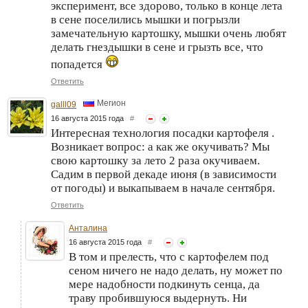
эксперимент, все здорово, только в конце лета
в сене поселились мышки и погрызли
замечательную картошку, мышки очень любят
делать гнездышки в сене и грызть все, что
попадется
Ответить
Мегион
galll09
16 августа 2015 года
#
Интересная технология посадки картофеля .
Возникает вопрос: а как же окучивать? Мы
свою картошку за лето 2 раза окучиваем.
Садим в первой декаде июня (в зависимости
от погоды) и выкапываем в начале сентября.
Ответить
Анталина
16 августа 2015 года
#
В том и прелесть, что с картофелем под
сеном ничего не надо делать, ну может по
мере надобности подкинуть сенца, да
траву пробившуюся выдернуть. Ни