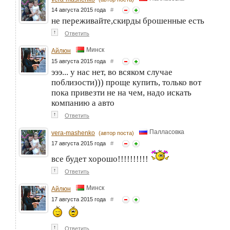
14 августа 2015 года
#
не переживайте,скирды брошенные есть
↑
Ответить
Минск
Айлюн
15 августа 2015 года
#
эээ... у нас нет, во всяком случае
поблизости))) проще купить, только вот
пока привезти не на чем, надо искать
компанию а авто
↑
Ответить
Палласовка
vera-mashenko
(автор поста)
17 августа 2015 года
#
все будет хорошо!!!!!!!!!!
↑
Ответить
Минск
Айлюн
17 августа 2015 года
#
↑
Ответить