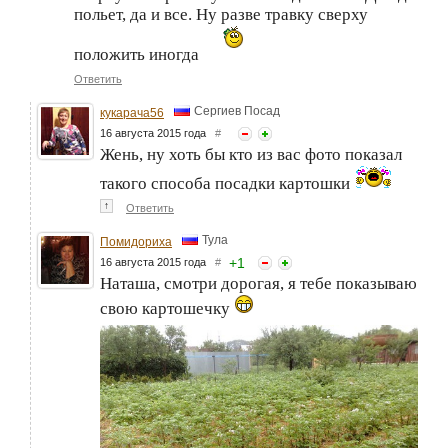
польет, да и все. Ну разве травку сверху
положить иногда
Ответить
Сергиев Посад
кукарача56
16 августа 2015 года
#
Жень, ну хоть бы кто из вас фото показал
такого способа посадки картошки
↑
Ответить
Тула
Помидориха
+
1
16 августа 2015 года
#
Наташа, смотри дорогая, я тебе показываю
свою картошечку