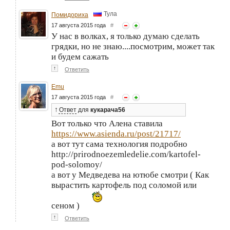
Тула
Помидориха
17 августа 2015 года
#
У нас в волках, я только думаю сделать
грядки, но не знаю....посмотрим, может так
и будем сажать
↑
Ответить
Emu
17 августа 2015 года
#
↑
Ответ
для
кукарача56
Вот только что Алена ставила
https://www.asienda.ru/post/21717/
а вот тут сама технология подробно
http://prirodnoezemledelie.com/kartofel-
pod-solomoy/
а вот у Медведева на ютюбе смотри ( Как
вырастить картофель под соломой или
сеном )
↑
Ответить