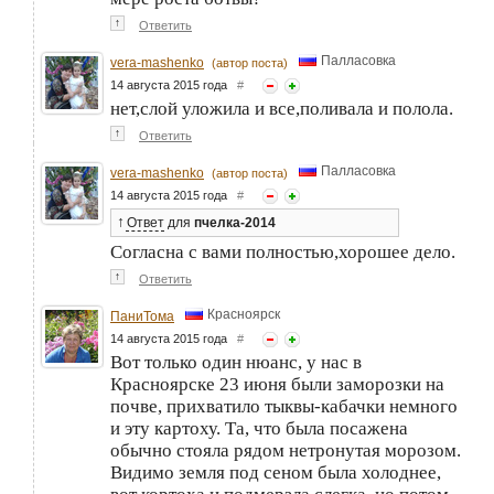
↑
Ответить
Палласовка
vera-mashenko
(автор поста)
14 августа 2015 года
#
нет,слой уложила и все,поливала и полола.
↑
Ответить
Палласовка
vera-mashenko
(автор поста)
14 августа 2015 года
#
↑
Ответ
для
пчелка-2014
Согласна с вами полностью,хорошее дело.
↑
Ответить
Красноярск
ПаниТома
14 августа 2015 года
#
Вот только один нюанс, у нас в
Красноярске 23 июня были заморозки на
почве, прихватило тыквы-кабачки немного
и эту картоху. Та, что была посажена
обычно стояла рядом нетронутая морозом.
Видимо земля под сеном была холоднее,