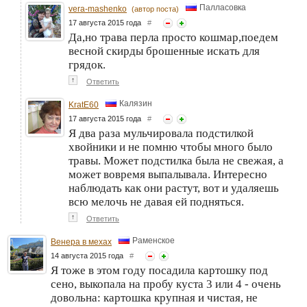
Палласовка
vera-mashenko
(автор поста)
17 августа 2015 года
#
Да,но трава перла просто кошмар,поедем
весной скирды брошенные искать для
грядок.
↑
Ответить
Калязин
KratE60
17 августа 2015 года
#
Я два раза мульчировала подстилкой
хвойники и не помню чтобы много было
травы. Может подстилка была не свежая, а
может вовремя выпалывала. Интересно
наблюдать как они растут, вот и удаляешь
всю мелочь не давая ей подняться.
↑
Ответить
Раменское
Венера в мехах
14 августа 2015 года
#
Я тоже в этом году посадила картошку под
сено, выкопала на пробу куста 3 или 4 - очень
довольна: картошка крупная и чистая, не