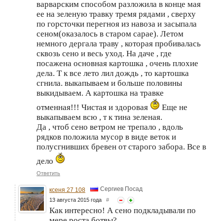
варварским способом разложила в конце мая
ее на зеленую травку тремя рядами , сверху
по горсточки перегноя из навоза и засыпала
сеном(оказалось в старом сарае). Летом
немного дергала траву , которая пробивалась
сквозь сено и весь уход. На даче , где
посажена основная картошка , очень плохие
дела. Т к все лето лил дождь , то картошка
сгнила. выкапываем и больше половины
выкидываем. А картошка на травке
отменная!!! Чистая и здоровая
Еще не
выкапываем всю , т к тина зеленая.
Да , чтоб сено ветром не трепало , вдоль
рядков положила мусор в виде веток и
полусгнивших бревен от старого забора. Все в
дело
Ответить
Сергиев Посад
ксеня 27 108
13 августа 2015 года
#
Как интересно! А сено подкладывали по
мере роста ботвы?