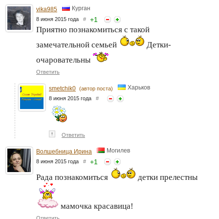
Курган
vika985
+
1
8 июня 2015 года
#
Приятно познакомиться с такой
замечательной семьей
Детки-
очаровательны
Ответить
Харьков
smetchik0
(автор поста)
8 июня 2015 года
#
↑
Ответить
Могилев
Волшебница Ирина
+
1
8 июня 2015 года
#
Рада познакомиться
детки прелестны
мамочка красавица!
Ответить