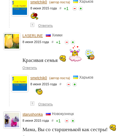
Харьков
smetchik0
(автор поста)
+
1
8 июня 2015 года
#
↑
Ответить
Химки
LASERLINE
+
1
8 июня 2015 года
#
Красивая семья
Ответить
Харьков
smetchik0
(автор поста)
8 июня 2015 года
#
↑
Ответить
Новокузнецк
starushonka
+
1
8 июня 2015 года
#
Мама, Вы со старшенькой как сестры!