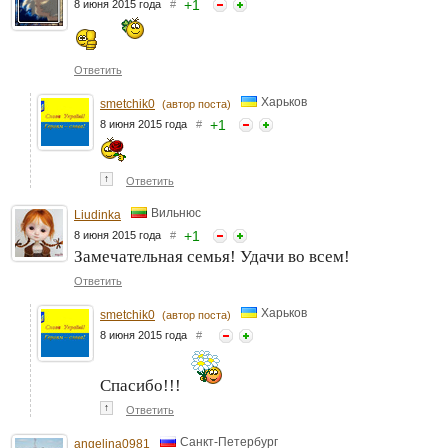
+
1
8 июня 2015 года
#
Ответить
Харьков
smetchik0
(автор поста)
+
1
8 июня 2015 года
#
↑
Ответить
Вильнюс
Liudinka
+
1
8 июня 2015 года
#
Замечательная семья! Удачи во всем!
Ответить
Харьков
smetchik0
(автор поста)
8 июня 2015 года
#
Спасибо!!!
↑
Ответить
Санкт-Петербург
angelina0981