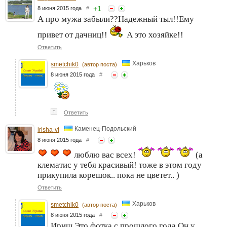
+
1
8 июня 2015 года
#
А про мужа забыли??Надежный тыл!!Ему
привет от дачниц!!
А это хозяйке!!
Ответить
Харьков
smetchik0
(автор поста)
8 июня 2015 года
#
↑
Ответить
Каменец-Подольский
irisha-vi
8 июня 2015 года
#
люблю вас всех!
(а
клематис у тебя красивый! тоже в этом году
прикупила корешок.. пока не цветет.. )
Ответить
Харьков
smetchik0
(автор поста)
8 июня 2015 года
#
Ириш.Это фотка с прошлого года.Он у