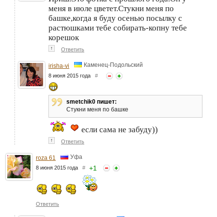
меня в июле цветет.Стукни меня по
башке,когда я буду осенью посылку с
растюшками тебе собирать-копну тебе
корешок
↑
Ответить
Каменец-Подольский
irisha-vi
8 июня 2015 года
#
smetchik0 пишет:
Стукни меня по башке
если сама не забуду))
↑
Ответить
Уфа
roza 61
+
1
8 июня 2015 года
#
Ответить