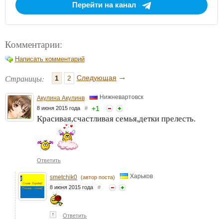
Перейти на канал
Комментарии:
Написать комментарий
→
Страницы:
Следующая
1
2
Нижневартовск
Акулина Акулинв
+
1
8 июня 2015 года
#
Красивая,счастливая семья,детки прелесть.
Ответить
Харьков
smetchik0
(автор поста)
8 июня 2015 года
#
↑
Ответить