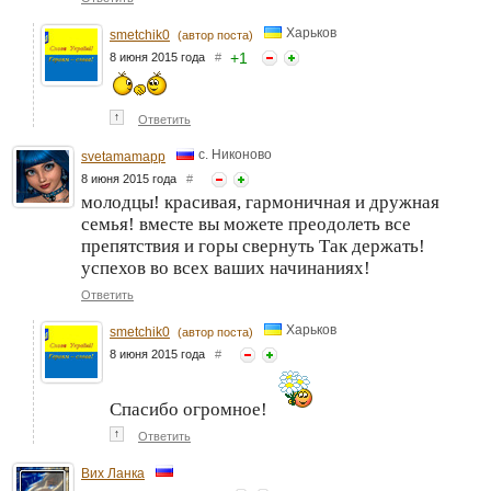
Харьков
smetchik0
(автор поста)
+
1
8 июня 2015 года
#
↑
Ответить
с. Никоново
svetamamapp
8 июня 2015 года
#
молодцы! красивая, гармоничная и дружная
семья! вместе вы можете преодолеть все
препятствия и горы свернуть Так держать!
успехов во всех ваших начинаниях!
Ответить
Харьков
smetchik0
(автор поста)
8 июня 2015 года
#
Спасибо огромное!
↑
Ответить
Вих Ланка