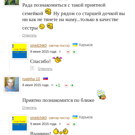
Рада познакомиться с такой приятной
семейкой
Ну рядом со старшей дочкой вы
ни как не тянете на маму...только в качестве
сестры
Ответить
Харьков
smetchik0
(автор поста)
9 июня 2015 года
#
Спасибо!
↑
Ответить
ruabiha 10
+
1
8 июня 2015 года
#
Приятно познакомится по ближе
Ответить
Харьков
smetchik0
(автор поста)
9 июня 2015 года
#
Взаимно!