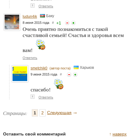
↑
Ответить
Баку
ludun4ik
+
1
8 июня 2015 года
#
Очень приятно познакомиться с такой
счастливой семьей! Счастья и здоровья всем
вам!
Ответить
Харьков
smetchik0
(автор поста)
9 июня 2015 года
#
спасибо!
↑
Ответить
→
Страницы:
Следующая
1
2
Оставить свой комментарий
↑
наверх