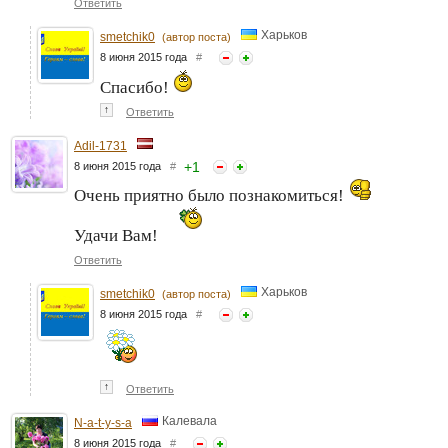
Ответить
Харьков
smetchik0
(автор поста)
8 июня 2015 года
#
Спасибо!
↑
Ответить
Adil-1731
+
1
8 июня 2015 года
#
Очень приятно было познакомиться!
Удачи Вам!
Ответить
Харьков
smetchik0
(автор поста)
8 июня 2015 года
#
↑
Ответить
Калевала
N-a-t-y-s-a
8 июня 2015 года
#