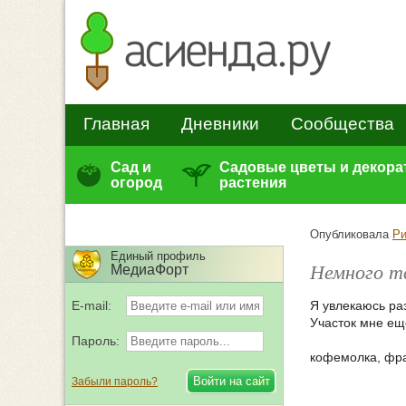
Главная
Дневники
Сообщества
Сад и
Садовые цветы и декор
огород
растения
Опубликовала
Ри
Единый профиль
Немного т
МедиаФорт
E-mail:
Я увлекаюсь ра
Участок мне ещ
Пароль:
кофемолка, фра
Забыли пароль?