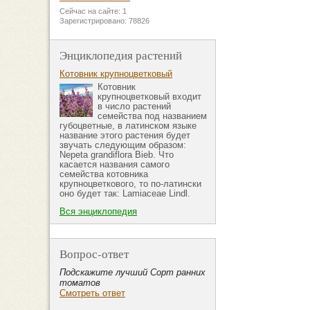
Сейчас на сайте: 1
Зарегистрировано: 78826
Энциклопедия растений
Котовник крупноцветковый
Котовник
крупноцветковый входит
в число растений
семейства под названием
губоцветные, в латинском языке
название этого растения будет
звучать следующим образом:
Nepeta grandiflora Bieb. Что
касается названия самого
семейства котовника
крупноцветкового, то по-латински
оно будет так: Lamiaceae Lindl.
Вся энциклопедия
Вопрос-ответ
Подскажите лучший Сорт ранних
томатов
Смотреть ответ