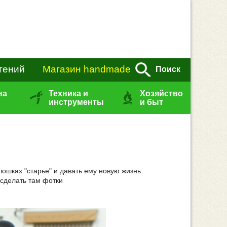
тений
Магазин handmade
Поиск
на
Техника и
Хозяйство
инструменты
и быт
ошках "старье" и давать ему новую жизнь.
 сделать там фотки