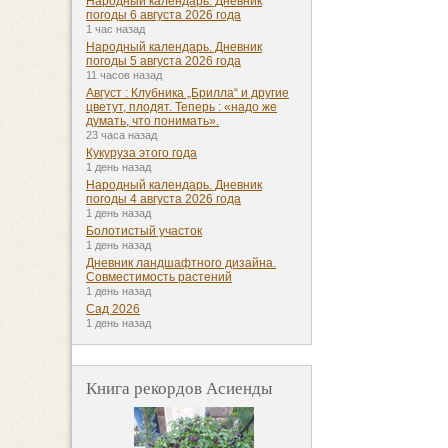
Народный календарь. Дневник
погоды 6 августа 2026 года
1 час назад
Народный календарь. Дневник
погоды 5 августа 2026 года
11 часов назад
Август : Клубника „Брилла“ и другие
цветут, плодят. Теперь : «надо же
думать, что понимать».
23 часа назад
Кукуруза этого года
1 день назад
Народный календарь. Дневник
погоды 4 августа 2026 года
1 день назад
Болотистый участок
1 день назад
Дневник ландшафтного дизайна.
Совместимость растений
1 день назад
Сад 2026
1 день назад
Книга рекордов Асиенды