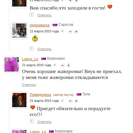
Вам спасибо,что заходили в гости!
↑
Ответить
Саратов
olgasataeva
21 марта 2015 года
#
↑
Ответить
Кореновск
Lubov_Lp
21 марта 2015 года
#
Очень хорошие жаворонки! Внук не приехал,
у меня тоже жаворонки откладываются
Ответить
Тула
Помидориха
(автор поста)
21 марта 2015 года
#
Приедет обязательно и порадуете
его!!!
↑
Ответить
Кореновск
Lubov_Lp