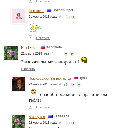
↑
Ответить
Новосибирск
timo-scha
21 марта 2015 года
#
↑
Ответить
Калевала
N-a-t-y-s-a
+
1
22 марта 2015 года
#
Замечательные жаворонки!
Ответить
Тула
Помидориха
(автор поста)
+
1
22 марта 2015 года
#
спасибо большое, с праздником
тебя!!!
↑
Ответить
Калевала
N-a-t-y-s-a
22 марта 2015 года
#