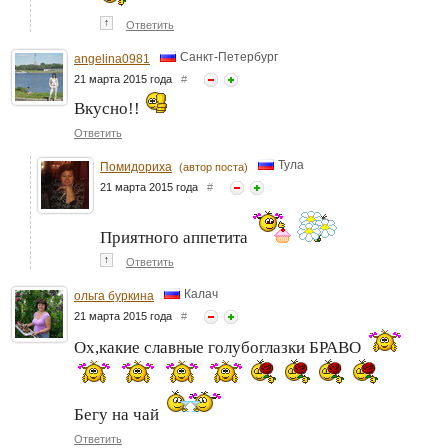
↑
Ответить
Санкт-Петербург
angelina0981
21 марта 2015 года
#
Вкусно!!
Ответить
Тула
Помидориха
(автор поста)
21 марта 2015 года
#
Приятного аппетита
↑
Ответить
Калач
ольга буркина
21 марта 2015 года
#
Ох,какие славные голубоглазки БРАВО
Бегу на чай
Ответить