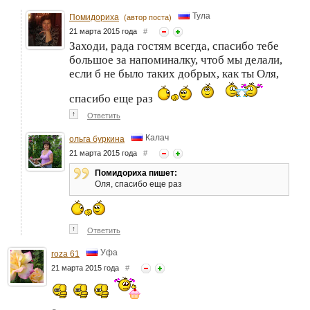
Тула
Помидориха
(автор поста)
21 марта 2015 года
#
Заходи, рада гостям всегда, спасибо тебе
большое за напоминалку, чтоб мы делали,
если б не было таких добрых, как ты Оля,
спасибо еще раз
↑
Ответить
Калач
ольга буркина
21 марта 2015 года
#
Помидориха пишет:
Оля, спасибо еще раз
↑
Ответить
Уфа
roza 61
21 марта 2015 года
#