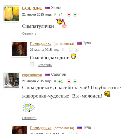
Химки
LASERLINE
+
1
21 марта 2015 года
#
Симпатулички
Ответить
Тула
Помидориха
(автор поста)
21 марта 2015 года
#
Спасибо,заходите
↑
Ответить
Саратов
olgasataeva
+
1
21 марта 2015 года
#
С праздником, спасибо за чай! Голубоглазые
жаворонки-чудесные! Вы -молодец!
Ответить
Тула
Помидориха
(автор поста)
21 марта 2015 года
#