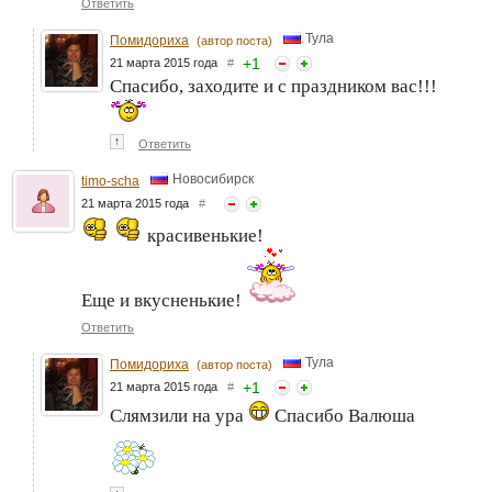
Ответить
Тула
Помидориха
(автор поста)
+
1
21 марта 2015 года
#
Спасибо, заходите и с праздником вас!!!
↑
Ответить
Новосибирск
timo-scha
21 марта 2015 года
#
красивенькие!
Еще и вкусненькие!
Ответить
Тула
Помидориха
(автор поста)
+
1
21 марта 2015 года
#
Слямзили на ура
Спасибо Валюша