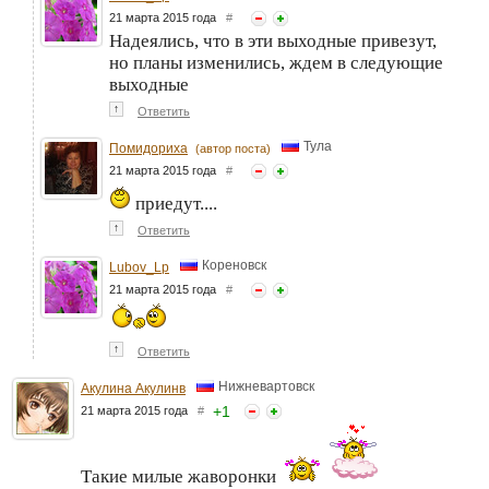
21 марта 2015 года
#
Надеялись, что в эти выходные привезут,
но планы изменились, ждем в следующие
выходные
↑
Ответить
Тула
Помидориха
(автор поста)
21 марта 2015 года
#
приедут....
↑
Ответить
Кореновск
Lubov_Lp
21 марта 2015 года
#
↑
Ответить
Нижневартовск
Акулина Акулинв
+
1
21 марта 2015 года
#
Такие милые жаворонки