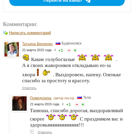
Перейти на канал
Комментарии:
Написать комментарий
Будённовск
Татьяна Векленко
+
1
21 марта 2015 года
#
Какие голубоглазые
.
А я своих жаворонков откладываю из-за
хвори
. Выздоровею, напеку. Оленьке
спасибо за простоту и красоту.
Ответить
Тула
Помидориха
(автор поста)
+
1
21 марта 2015 года
#
Танюша, спасибо дорогая, выздоравливай
скорее
С праздником вас и
здоровьяяяяяяяяяяяяя!!!
↑
Ответить