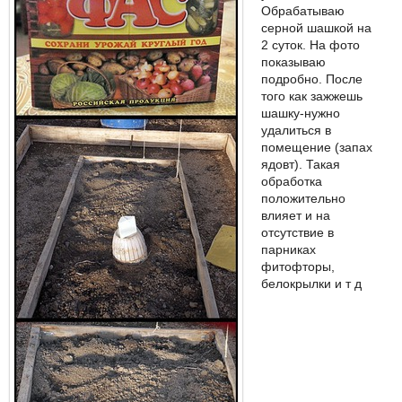
Обрабатываю
серной шашкой на
2 суток. На фото
показываю
подробно. После
того как зажжешь
шашку-нужно
удалиться в
помещение (запах
ядовт). Такая
обработка
положительно
влияет и на
отсутствие в
парниках
фитофторы,
белокрылки и т д