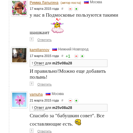
Москва
Римма Лапыгина
(автор поста)
17 марта 2015 года
#
у нас в Подмосковье пользуются такими
шашкаит
↑
Ответить
Нижний Новгород
kamillannov
+
1
17 марта 2015 года
#
↑
Ответ
для
m25v08a28
И правильно!Можно еще добавить
полынь!
↑
Ответить
Москва
vamuha
21 марта 2015 года
#
↑
Ответ
для
m25v08a28
Спасибо за "бабушкин совет". Все
составляющие есть.
↑
Ответить