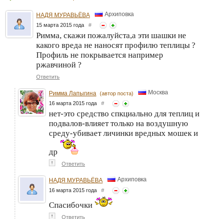
Архиповка
НАДЯ МУРАВЬЁВА
15 марта 2015 года
#
Римма, скажи пожалуйста,а эти шашки не
какого вреда не наносят профилю теплицы ?
Профиль не покрывается например
ржавчиной ?
Ответить
Москва
Римма Лапыгина
(автор поста)
16 марта 2015 года
#
нет-это средство спкциально для теплиц и
подвалов-влияет только на воздушную
среду-убивает личинки вредных мошек и
др
↑
Ответить
Архиповка
НАДЯ МУРАВЬЁВА
16 марта 2015 года
#
Спасибочки
↑
Ответить