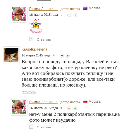
Москва
Римма Лапыгина
(автор поста)
16 марта 2015 года
#
↑
Ответить
KrasotkaHelena
16 марта 2015 года
#
Вопрос по поводу теплицы, у Вас клеёнчатая
как я вижу на фото, а ветер клеёнку не рвет?
А то вот собираюсь покупать теплицу и не
знаю поликарбонат(о дороже, или все-таки
больше площадь, но клеёнку).
Ответить
Москва
Римма Лапыгина
(автор поста)
16 марта 2015 года
#
нет-у меня 2 поликарботантых парника.на
фото может неудачно
↑
Ответить