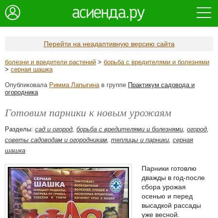
Перейти на неадаптивную версию сайта
болезни и вредители растений
>
борьба с вредителями и болезнями
>
серная шашка
Опубликовала
Римма Лапыгина
в группе
Практикум садовода и
огородника
Готовим парники к новым урожаям
Разделы:
сад и огород
,
борьба с вредителями и болезнями
,
огород
,
советы садоводам и огородникам
,
теплицы и парники
,
серная
шашка
Парники готовлю
дважды в год-после
сбора урожая
осенью и перед
высадкой рассады
уже весной.