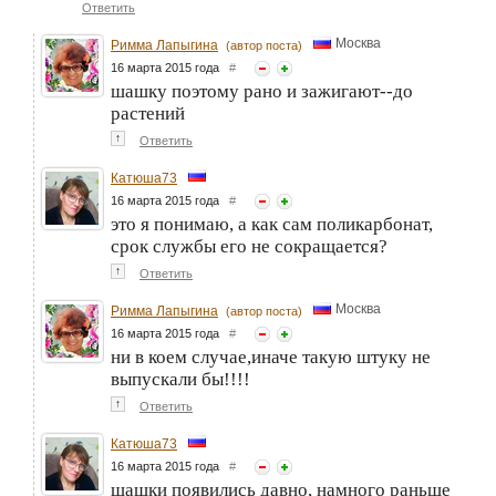
Ответить
Москва
Римма Лапыгина
(автор поста)
16 марта 2015 года
#
шашку поэтому рано и зажигают--до
растений
↑
Ответить
Катюша73
16 марта 2015 года
#
это я понимаю, а как сам поликарбонат,
срок службы его не сокращается?
↑
Ответить
Москва
Римма Лапыгина
(автор поста)
16 марта 2015 года
#
ни в коем случае,иначе такую штуку не
выпускали бы!!!!
↑
Ответить
Катюша73
16 марта 2015 года
#
шашки появились давно, намного раньше