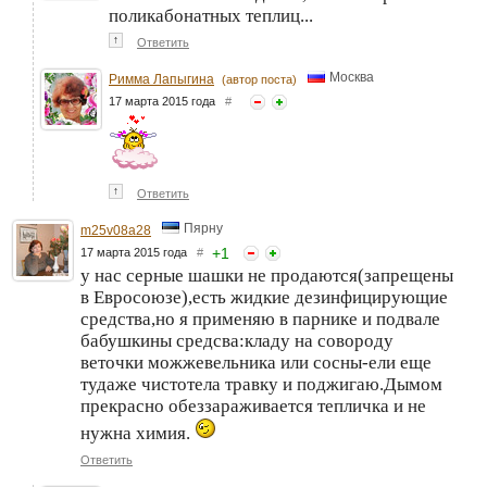
поликабонатных теплиц...
↑
Ответить
Москва
Римма Лапыгина
(автор поста)
17 марта 2015 года
#
↑
Ответить
Пярну
m25v08a28
+
1
17 марта 2015 года
#
у нас серные шашки не продаются(запрещены
в Евросоюзе),есть жидкие дезинфицирующие
средства,но я применяю в парнике и подвале
бабушкины средсва:кладу на совороду
веточки можжевельника или сосны-ели еще
тудаже чистотела травку и поджигаю.Дымом
прекрасно обеззараживается тепличка и не
нужна химия.
Ответить