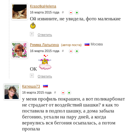
KrasotkaHelena
16 марта 2015 года
#
Ой извините, не увидела, фото маленькие
↑
Ответить
Москва
Римма Лапыгина
(автор поста)
16 марта 2015 года
#
ОК
↑
Ответить
Катюша73
16 марта 2015 года
#
у меня профиль покрашен, а вот поликарбонат
не страдает от воздействий шашки? я как то
поставила в подпол шашку, а дома забыла
бегонию, уехали на пару дней, а когда
вернулись вся бегония осыпалась, а потом
пропала