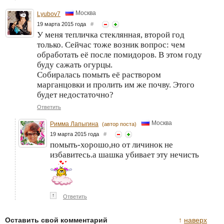
Москва
Lyubov7
19 марта 2015 года
#
У меня тепличка стеклянная, второй год
только. Сейчас тоже возник вопрос: чем
обработать её после помидоров. В этом году
буду сажать огурцы.
Собиралась помыть её раствором
марганцовки и пролить им же почву. Этого
будет недостаточно?
Ответить
Москва
Римма Лапыгина
(автор поста)
19 марта 2015 года
#
помыть-хорошо,но от личинок не
избавитесь.а шашка убивает эту нечисть
↑
Ответить
Оставить свой комментарий
↑
наверх