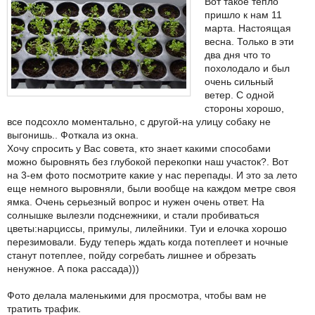
Вот такое тепло
пришло к нам 11
марта. Настоящая
весна. Только в эти
два дня что то
похолодало и был
очень сильный
ветер. С одной
стороны хорошо,
все подсохло моментально, с другой-на улицу собаку не
выгонишь.. Фоткала из окна.
Хочу спросить у Вас совета, кто знает какими способами
можно быровнять без глубокой перекопки наш участок?. Вот
на 3-ем фото посмотрите какие у нас перепады. И это за лето
еще немного выровняли, были вообще на каждом метре своя
ямка. Очень серьезный вопрос и нужен очень ответ. На
солнышке вылезли подснежники, и стали пробиваться
цветы:нарциссы, примулы, лилейники. Туи и елочка хорошо
перезимовали. Буду теперь ждать когда потеплеет и ночные
станут потеплее, пойду согребать лишнее и обрезать
ненужное. А пока рассада)))
Фото делала маленькими для просмотра, чтобы вам не
тратить трафик.