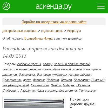
Перейти на неадаптивную версию сайта
декоративные растения
>
садовые цветы
>
Агератум
Опубликовала
Волшебница Ирина
в личном
дневнике
Рассадные-мартовские делишки на
14.03.2015
Разделы:
садовые цветы
,
овощи
,
зелень и пряные травы
,
цветущие комнатные растения
,
дача весной
,
лианы и вьющиеся
растения
,
баклажаны
,
бахчевые культуры
,
Астра садовая
,
Дельфиниум
,
арбуз
,
базилик
,
Лобелия
,
Ипомея
,
Бальзамин
,
Львиный
зев (Антирринум)
,
Камнеломка
,
Левкой
,
Годеция
,
Обриета
(Аубреция)
,
Агератум
,
дача в марте
,
Бессметник (Гелихризум)
Привет мои
дорогие друзья!