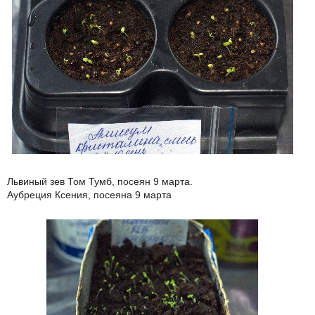
Львиный зев Том Тумб, посеян 9 марта.
Аубреция Ксения, посеяна 9 марта