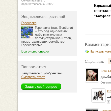
Сейчас на сайте: 0
Зарегистрировано: 78827
Каркасны
одноэтажн
"Баффало
Энциклопедия растений
Горечавка
Горечавка (лат. Gentiana)
– это род однолетних
либо многолетних
полукустарников и трав,
представляющих семейство
Комментарии
Горечавковые.
Написать ком
Вся энциклопедия
Страницы:
Вопрос-ответ
Вика С
Запуталась с удобрениями
да..З
Смотреть ответ
Ответит
le
..
↑