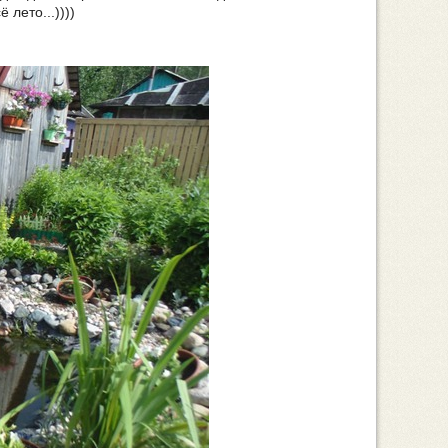
 лето...))))