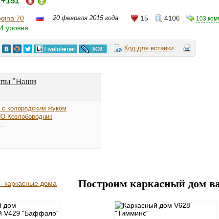
+151
:
ogina 70
20 февраля 2015 года
15
4106
103 ком
4 уровня
Код для вставки
ппы "Наши
 с колорадским жуком
О Козлобородник
..
к
Построим каркасный дом в