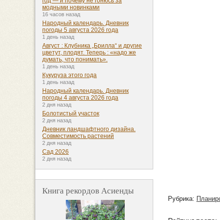
год — и почему не гонюсь за
модными новинками
16 часов назад
Народный календарь. Дневник
погоды 5 августа 2026 года
1 день назад
Август : Клубника „Брилла“ и другие
цветут, плодят. Теперь : «надо же
думать, что понимать».
1 день назад
Кукуруза этого года
1 день назад
Народный календарь. Дневник
погоды 4 августа 2026 года
2 дня назад
Болотистый участок
2 дня назад
Дневник ландшафтного дизайна.
Совместимость растений
2 дня назад
Сад 2026
2 дня назад
Книга рекордов Асиенды
Рубрика:
Планир