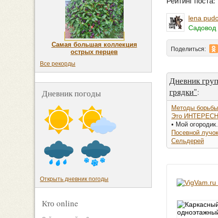
Рейтинг поста
lena pud
Садовод 
Самая большая коллекция
Поделиться:
острых перцев
Все рекорды
Дневник гру
грядки"
:
Дневник погоды
Методы борьбы
Это ИНТЕРЕСН
• Мой огородик.
Посевной лучо
Сельдерей
Открыть дневник погоды
Кто online