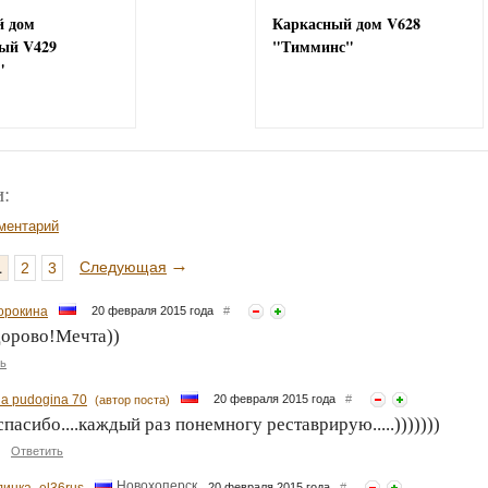
й дом
Каркасный дом V628
ый V429
"Тимминс"
"
:
ментарий
→
Следующая
1
2
3
орокина
20 февраля 2015 года
#
дорово!Мечта))
ь
na pudogina 70
20 февраля 2015 года
#
(автор поста)
.спасибо....каждый раз понемногу реставрирую.....)))))))
Ответить
Новохоперск
20 февраля 2015 года
#