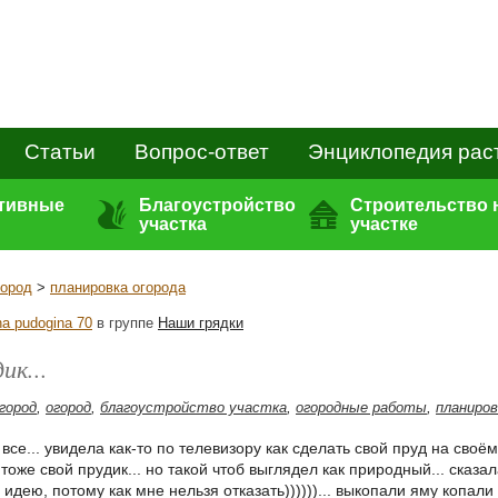
Статьи
Вопрос-ответ
Энциклопедия рас
ативные
Благоустройство
Строительство 
участка
участке
город
>
планировка огорода
na pudogina 70
в группе
Наши грядки
ик...
огород
,
огород
,
благоустройство участка
,
огородные работы
,
планиров
 все... увидела как-то по телевизору как сделать свой пруд на своём 
тоже свой прудик... но такой чтоб выглядел как природный... сказал
дею, потому как мне нельзя отказать))))))... выкопали яму копали д