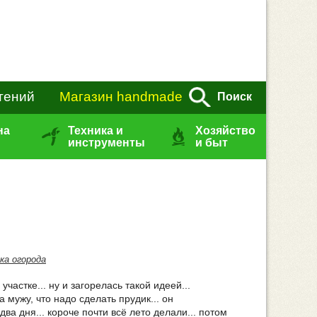
тений
Магазин handmade
Поиск
на
Техника и
Хозяйство
инструменты
и быт
ка огорода
участке... ну и загорелась такой идеей...
а мужу, что надо сделать прудик... он
ва дня... короче почти всё лето делали... потом