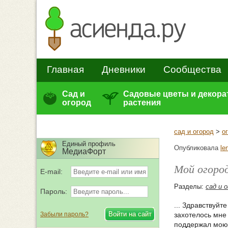
Главная
Дневники
Сообщества
Сад и
Садовые цветы и декор
огород
растения
сад и огород
>
о
Единый профиль
Опубликовала
le
МедиаФорт
Мой огород
E-mail:
Разделы:
сад и 
Пароль:
... Здравствуйте
Забыли пароль?
захотелось мне 
поддержал мою и