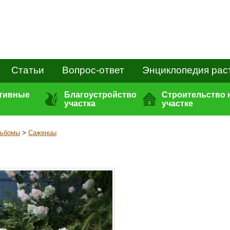
Статьи
Вопрос-ответ
Энциклопедия рас
ативные
Благоустройство
Строительство 
участка
участке
льбомы
>
Саженцы