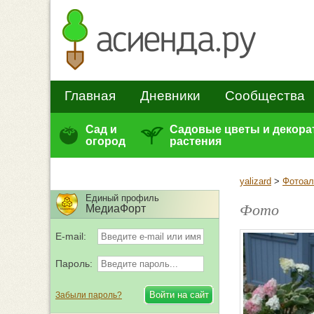
Главная
Дневники
Сообщества
Сад и
Садовые цветы и декор
огород
растения
yalizard
>
Фотоа
Единый профиль
Фото
МедиаФорт
E-mail:
Пароль:
Забыли пароль?