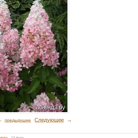
→
Следующее
←
предыдущее
нцы
13 фото