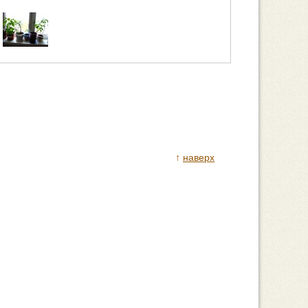
↑
наверх