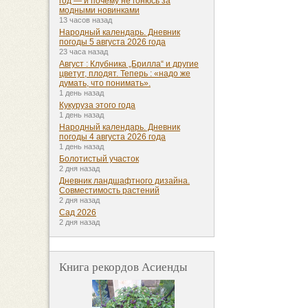
год — и почему не гонюсь за
модными новинками
13 часов назад
Народный календарь. Дневник
погоды 5 августа 2026 года
23 часа назад
Август : Клубника „Брилла“ и другие
цветут, плодят. Теперь : «надо же
думать, что понимать».
1 день назад
Кукуруза этого года
1 день назад
Народный календарь. Дневник
погоды 4 августа 2026 года
1 день назад
Болотистый участок
2 дня назад
Дневник ландшафтного дизайна.
Совместимость растений
2 дня назад
Сад 2026
2 дня назад
Книга рекордов Асиенды