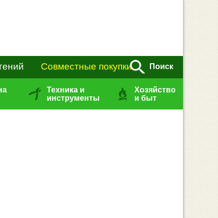
тений
Совместные покупки
Поиск
на
Техника и
Хозяйство
инструменты
и быт