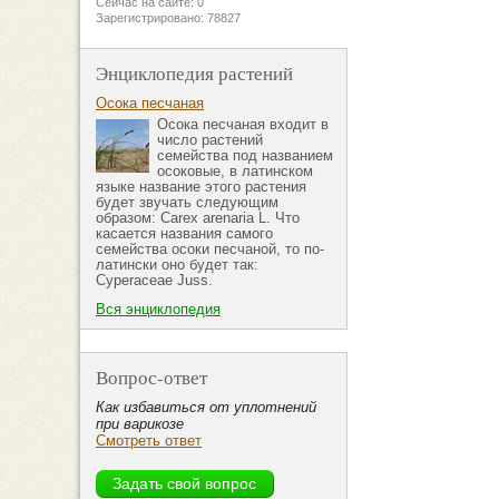
Сейчас на сайте: 0
Зарегистрировано: 78827
Энциклопедия растений
Осока песчаная
Осока песчаная входит в
число растений
семейства под названием
осоковые, в латинском
языке название этого растения
будет звучать следующим
образом: Carex arenaria L. Что
касается названия самого
семейства осоки песчаной, то по-
латински оно будет так:
Cyperaceae Juss.
Вся энциклопедия
Вопрос-ответ
Как избавиться от уплотнений
при варикозе
Смотреть ответ