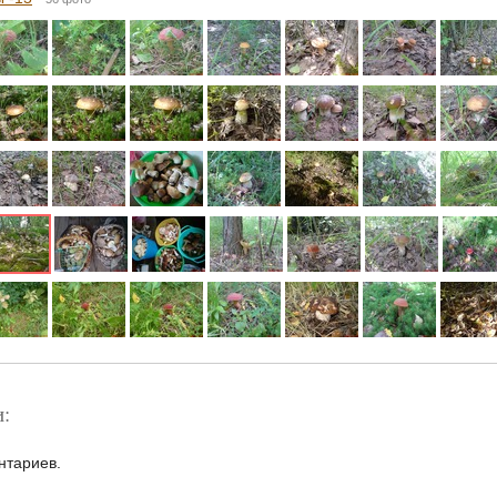
:
нтариев.