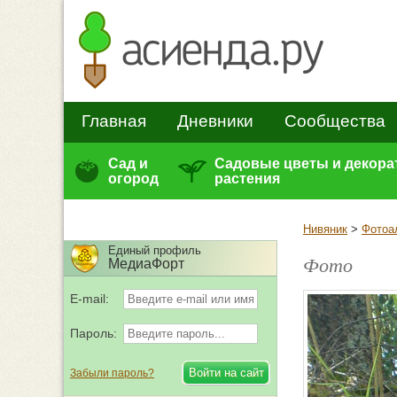
Главная
Дневники
Сообщества
Сад и
Садовые цветы и декор
огород
растения
Нивяник
>
Фотоа
Единый профиль
Фото
МедиаФорт
E-mail:
Пароль:
Забыли пароль?