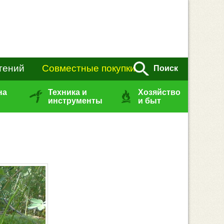
тений
Совместные покупки
Поиск
на
Техника и
Хозяйство
инструменты
и быт