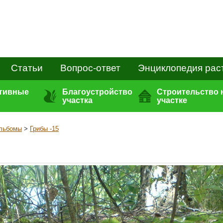
Статьи
Вопрос-ответ
Энциклопедия рас
ативные
Благоустройство
Строительство 
участка
участке
льбомы
>
Грибы -15