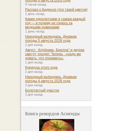
погоды 6 августа 2026 года
9 часов назад
Рассказ о Биденсе (это такой цветок)
1 день назад
Какие однолетники я сажаю каждый
год — и почему не гонюсь за
модными новинками
1 день назад
Народный календарь. Дневник
погоды 5 августа 2026 года
2 дня назад
Август : Клубника „Брилла“ и другие
цветут, плодят. Теперь : «надо же
думать, что понимать».
2 дня назад
Кукуруза этого года
2 дня назад
Народный календарь. Дневник
погоды 4 августа 2026 года
3 дня назад
Болотистый участок
3 дня назад
Книга рекордов Асиенды