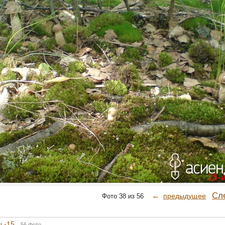
Сл
←
предыдущее
Фото 38 из 56
 -15
56 фото