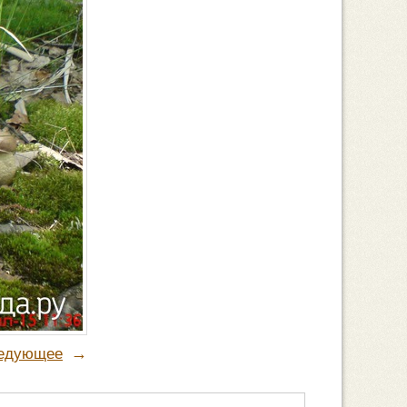
→
едующее