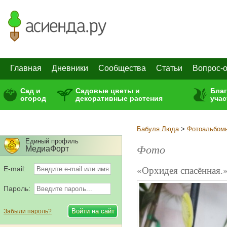
Главная
Дневники
Сообщества
Статьи
Вопрос-о
Сад и
Садовые цветы и
Бла
огород
декоративные растения
учас
Бабуля Люда
>
Фотоальбом
Единый профиль
Фото
МедиаФорт
«Орхидея спасённая.
E-mail:
Пароль:
Забыли пароль?