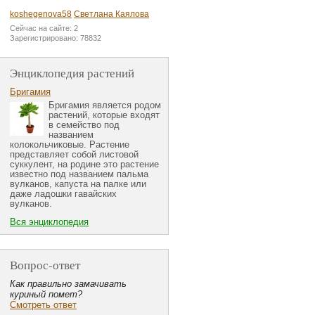
koshegenova58
Светлана Каялова
Сейчас на сайте: 2
Зарегистрировано: 78832
Энциклопедия растений
Бригамия
Бригамия является родом
растений, которые входят
в семейство под
названием
колокольчиковые. Растение
представляет собой листовой
суккулент, на родине это растение
известно под названием пальма
вулканов, капуста на палке или
даже ладошки гавайских
вулканов.
Вся энциклопедия
Вопрос-ответ
Как правильно замачивать
куриный помет?
Смотреть ответ