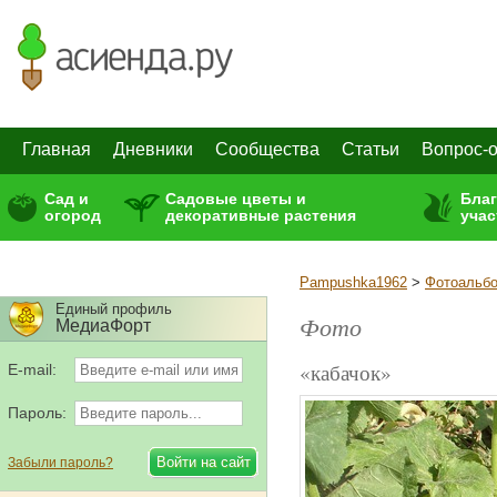
Главная
Дневники
Сообщества
Статьи
Вопрос-о
Сад и
Садовые цветы и
Бла
огород
декоративные растения
учас
Pampushka1962
>
Фотоальб
Единый профиль
Фото
МедиаФорт
«кабачок»
E-mail:
Пароль:
Забыли пароль?