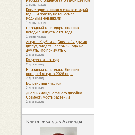
Рассказ о Биденсе (это такой цветок)
1 день назад
Какие однолетники я сажаю каждый
год — и почему не гонюсь за
модными новинками
1 день назад
Народный календарь. Дневник
погоды 5 августа 2026 года
1 день назад
Август : Клубника „Брилла“ и другие
цветут, плодят. Теперь : «надо же
думать, что понимать».
2 дня назад
Кукуруза этого года
2 дня назад
Народный календарь. Дневник
погоды 4 августа 2026 года
2 дня назад
Болотистый участок
2 дня назад
Дневник ландшафтного дизайна.
Совместимость растений
2 дня назад
Книга рекордов Асиенды