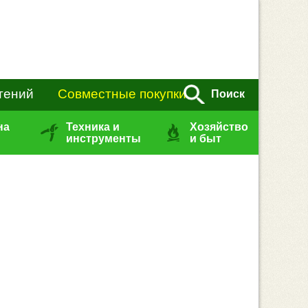
тений
Совместные покупки
Поиск
на
Техника и
Хозяйство
инструменты
и быт