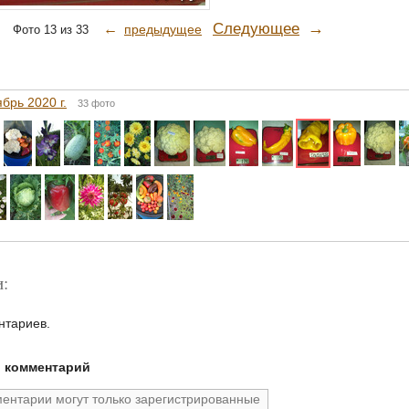
→
Следующее
←
предыдущее
Фото 13 из 33
брь 2020 г.
33 фото
:
нтариев.
й комментарий