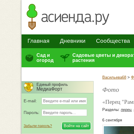
Главная
Дневники
Сообщества
Сад и
Садовые цветы и декор
огород
растения
Васильева68
>
Ф
Единый профиль
Фото
МедиаФорт
«Перец "Рам
E-mail:
Разделы:
перец
,
Пароль:
6 сентября
Забыли пароль?