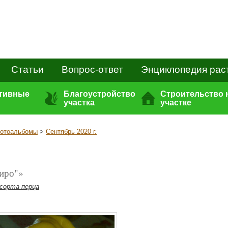
Статьи
Вопрос-ответ
Энциклопедия рас
ативные
Благоустройство
Строительство 
участка
участке
отоальбомы
>
Сентябрь 2020 г.
иро"»
сорта перца