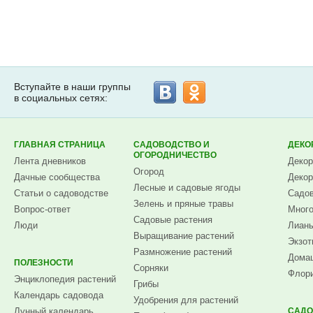
Вступайте в наши группы
в социальных сетях:
ГЛАВНАЯ СТРАНИЦА
САДОВОДСТВО И
ДЕКО
ОГОРОДНИЧЕСТВО
Лента дневников
Декор
Огород
Дачные сообщества
Декор
Лесные и садовые ягоды
Статьи о садоводстве
Садов
Зелень и пряные травы
Вопрос-ответ
Много
Садовые растения
Люди
Лианы
Выращивание растений
Экзот
Размножение растений
Домаш
ПОЛЕЗНОСТИ
Сорняки
Флори
Энциклопедия растений
Грибы
Календарь садовода
Удобрения для растений
Лунный календарь
САДО