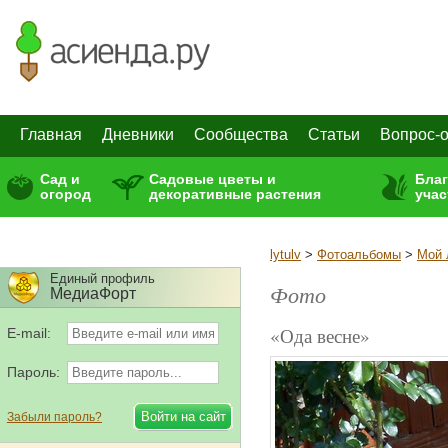
Главная
Дневники
Сообщества
Статьи
Вопрос-о
Сад и
Садовые цветы и
Бла
огород
декоративные растения
учас
lytulv
>
Фотоальбомы
>
Мой 
Единый профиль
Фото
МедиаФорт
«Ода весне»
E-mail:
Пароль:
Забыли пароль?