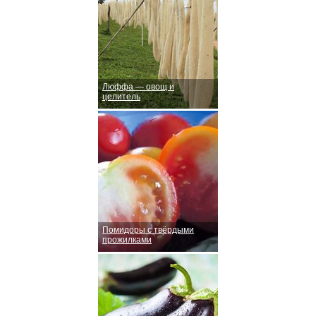
Люффа — овощ и
целитель
Помидоры с твёрдыми
прожилками