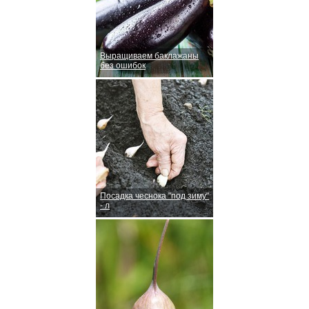
Выращиваем баклажаны
без ошибок
Посадка чеснока "под зиму"
- л