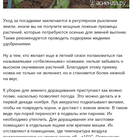
Уход за посадками заключается в регулярном рыхлении
земли, иначе вы не получите мощные ложные луковицы
растений, которые потребуются осенью для зимней выгонки.
Также рекомендуется проводить подкормки жидкими
удобрениями.
Ну а тем, кто желает еще в летний сезон полакомиться так
называемыми «отбеленными» ножками, нельзя забывать о
высоком окучивании растений. Благодаря этому приему
ножка не только не зеленеет, но и становится более нежной
на вкус.
К уборке для зимнего доращивания приступают как можно
позже, насколько позволяет погода. Это можно делать и в
первой декаде ноября. Лук аккуратно подкапывают вилами,
чтобы не повредить корни, и достают с комом земли. В таком
виде лук-порей переносят в подвалы или парники. Их
необходимо утеплить. Для доращивания эти заготовки
помещают в отдельные ящики или крепкие мешки. Их
отставляют в помещении, где температура воздуха
поддерживается на уровне около +8…+10°С. Освещение