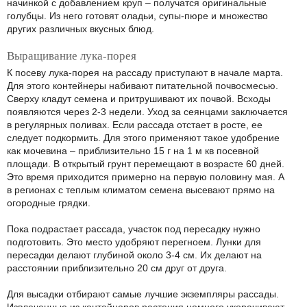
начинкой с добавлением круп – получатся оригинальные
голубцы. Из него готовят оладьи, супы-пюре и множество
других различных вкусных блюд.
Выращивание лука-порея
К посеву лука-порея на рассаду приступают в начале марта.
Для этого контейнеры набивают питательной почвосмесью.
Сверху кладут семена и притрушивают их почвой. Всходы
появляются через 2-3 недели. Уход за сеянцами заключается
в регулярных поливах. Если рассада отстает в росте, ее
следует подкормить. Для этого применяют такое удобрение
как мочевина – приблизительно 15 г на 1 м кв посевной
площади. В открытый грунт перемещают в возрасте 60 дней.
Это время приходится примерно на первую половину мая. А
в регионах с теплым климатом семена высевают прямо на
огородные грядки.
Пока подрастает рассада, участок под пересадку нужно
подготовить. Это место удобряют перегноем. Лунки для
пересадки делают глубиной около 3-4 см. Их делают на
расстоянии приблизительно 20 см друг от друга.
Для высадки отбирают самые лучшие экземпляры рассады.
Извлеченные из контейнеров растения немного укорачивают