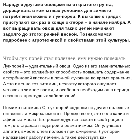
Наряду с другими овощами из открытого грунта,
доращивать в комнатных условиях для зимнего
потребления можно и лук-порей. К выкопке с грядок
приступают как раз в конце октября – в начале ноября. А
вот выращивать овощ для таких целей начинают
задолго до этого: ранней весной. Познакомимся
подробнее с агротехникой и свойствами этой культуры.
Чтобы лук-порей стал полезнее, ему нужно полежать
Лук-порей – удивительный овощ. Одно из его замечательных
свойств – это волшебная способность повышать содержание
аскорбиновой кислоты в ложной луковице во время хранения.
А это именно тот витамин, нехватку которого ощущает
человек в зимнее время, и особенно необходим он в период
сезонных простудных заболеваний.
Помимо витамина С, лук-порей содержит и другие полезные
витамины и микроэлементы. Прежде всего, это соли калия и
эфирные масла. Его рекомендуется ввести в свой рацион
тем, кто страдает подагрой и ревматизмом. Он улучшает
аппетит, вместе с тем полезен при ожирении. Лук-порей
налаживает работу печени, а также действует, как