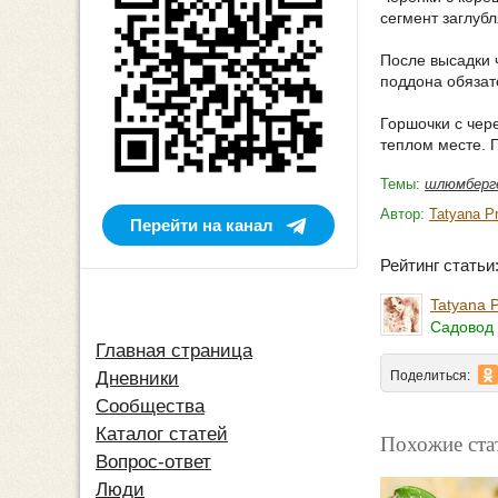
сегмент заглубл
После высадки 
поддона обязат
Горшочки с чер
теплом месте. 
Темы:
шлюмберг
Автор:
Tatyana P
Перейти на канал
Рейтинг стать
Tatyana 
Садовод 
Главная страница
Поделиться:
Дневники
Сообщества
Каталог статей
Похожие ста
Вопрос-ответ
Люди