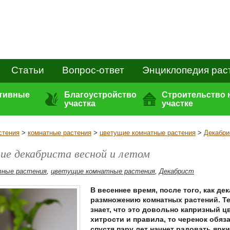
Статьи
Вопрос-ответ
Энциклопедия рас
ативные
Благоустройство
Строительство 
участка
участке
стения
>
комнатные растения
>
цветущие комнатные растения
>
Декабри
ие декабриста весной и летом
тные растения
,
цветущие комнатные растения
,
Декабрист
В весеннее время, после того, как де
размножению комнатных растений. Те,
знает, что это довольно капризный ц
хитрости и правила, то черенок обяз
спустя пару лет начнет радовать яр