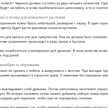
 побеги? Черенок должен состоять из двух-четырех сегментов. Оди
будет заглубить в почву приблизительно наполовину, а то и спрята
ка и почвы для комнатного растения
коренения нужно брать небольшой, размером с чашку. В один горш
а цветок будет расти красивым пышным кустиком.
ять для кактуса или для суккулентов. Она не должна быть слишком 
почве укоренение происходит в разы лучше и быстрее.
мо позаботиться о материалах для дренажа. В этом качестве может 
ть под рукой.
декабриста черенками
ьно не срезать с побега, а выкручивать с веточки. При высадке ч
ешками высаживают в горшочек сразу. А черенкам без корешков нуж
а выкладывают слой дренажа. Потом наполовину заполняют горшоч
унт. Во вторую половину почвы можно добавить чайную ложку кор
гицидом для черенков, чтобы они не поражались гнилями.
шками высаживают так, чтобы первый сегмент наполовину вошел в з