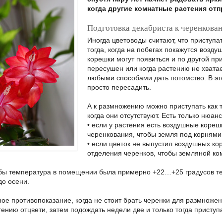
когда другие комнатные растения отп
Подготовка декабриста к черенкова
Иногда цветоводы считают, что приступ
тогда, когда на побегах покажутся возд
корешки могут появиться и по другой пр
пересушен или когда растению не хватае
любыми способами дать потомство. В это
просто пересадить.
А к размножению можно приступать как то
когда они отсутствуют. Есть только нюан
• если у растения есть воздушные корешк
черенкования, чтобы земля под корнями
• если цветок не выпустил воздушных ко
отделения черенков, чтобы земляной ко
бы температура в помещении была примерно +22…+25 градусов теп
до осени.
ое противопоказание, когда не стоит брать черенки для размножен
ению отцвети, затем подождать недели две и только тогда приступ