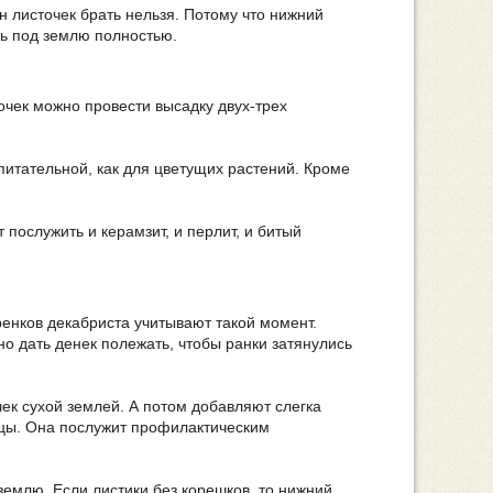
н листочек брать нельзя. Потому что нижний
ть под землю полностью.
очек можно провести высадку двух-трех
питательной, как для цветущих растений. Кроме
послужить и керамзит, и перлит, и битый
еренков декабриста учитывают такой момент.
но дать денек полежать, чтобы ранки затянулись
ек сухой землей. А потом добавляют слегка
ицы. Она послужит профилактическим
емлю. Если листики без корешков, то нижний