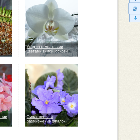
а
Уход за комнатными
цветами зимой: основн
онии
Омоложение и
размножение фиалок