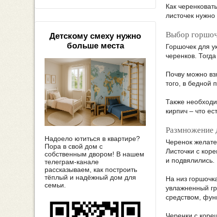
Как черенковать
листочек нужно 
Выбор горшоч
Детскому смеху нужно
больше места
Горшочек для у
черенков. Тогд
Почву можно вз
того, в бедной 
Также необходи
кирпич – что ес
Размножение 
Надоело ютиться в квартире?
Черенок желател
Пора в свой дом с
Листочки с кор
собственным двором! В нашем
и подвялились.
телеграм-канале
рассказываем, как построить
тёплый и надёжный дом для
На низ горшочк
семьи.
увлажненный гр
средством, фун
Черенки с коре