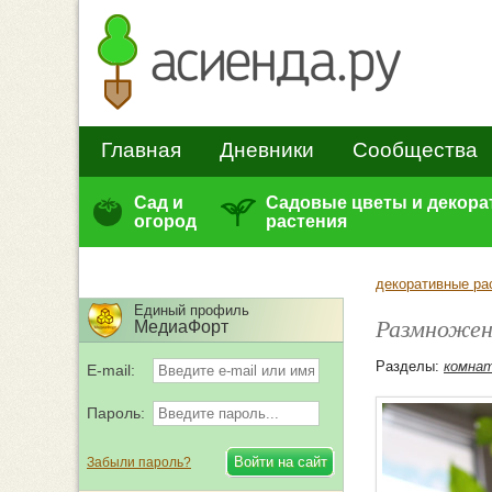
Главная
Дневники
Сообщества
Сад и
Садовые цветы и декор
огород
растения
декоративные ра
Единый профиль
Размножен
МедиаФорт
Разделы:
комна
E-mail:
Пароль:
Забыли пароль?