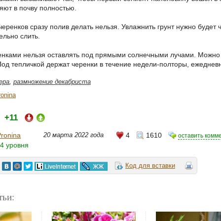
яют в почву полностью.
черенков сразу полив делать нельзя. Увлажнить грунт нужно будет
ельно слить.
енками нельзя оставлять под прямыми солнечными лучами. Можно 
Под тепличкой держат черенки в течение недели-полторы, ежеднев
ера
,
размножение декабриста
ronina
+11
и:
Pronina
20 марта 2022 года
4
1610
оставить комм
4 уровня
Код для вставки
тьи: