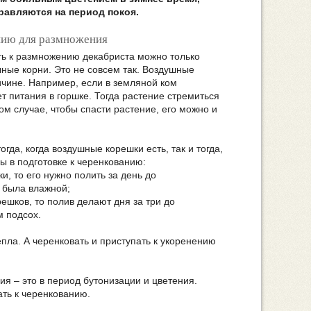
равляются на период покоя.
нию для размножения
ать к размножению декабриста можно только
ушные корни. Это не совсем так. Воздушные
ичине. Например, если в земляной ком
т питания в горшке. Тогда растение стремиться
м случае, чтобы спасти растение, его можно и
гда, когда воздушные корешки есть, так и тогда,
сы в подготовке к черенкованию:
и, то его нужно полить за день до
 была влажной;
решков, то полив делают дня за три до
м подсох.
ла. А черенковать и приступать к укоренению
ия – это в период бутонизации и цветения.
ать к черенкованию.