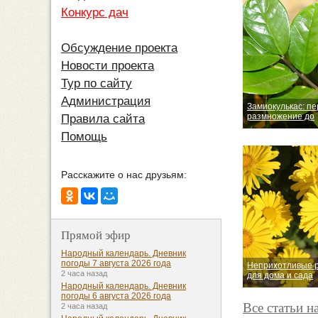
Конкурс дач
Обсуждение проекта
Новости проекта
Тур по сайту
Администрация
Замиокулькас: пе
размножение до
Правила сайта
Помощь
Расскажите о нас друзьям:
Прямой эфир
Народный календарь. Дневник
погоды 7 августа 2026 года
Неприхотливые 
2 часа назад
для дома и сада
Народный календарь. Дневник
погоды 6 августа 2026 года
Все статьи н
2 часа назад