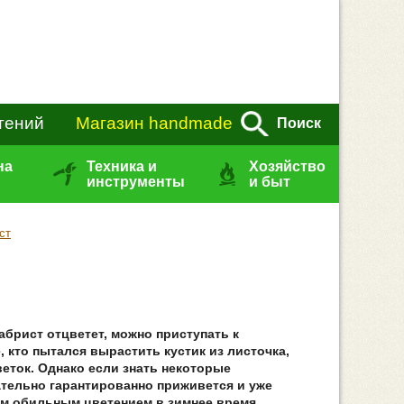
тений
Магазин handmade
Поиск
на
Техника и
Хозяйство
инструменты
и быт
ст
кабрист отцветет, можно приступать к
 кто пытался вырастить кустик из листочка,
веток. Однако если знать некоторые
ательно гарантированно приживется и уже
ким обильным цветением в зимнее время,