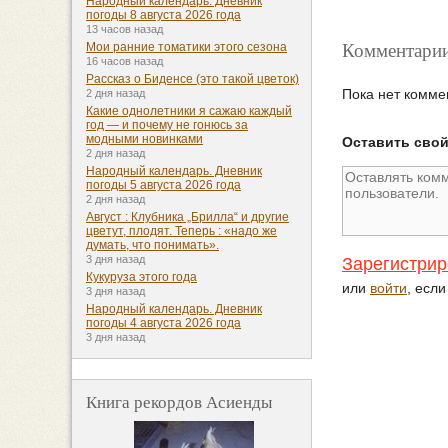
Народный календарь. Дневник
погоды 8 августа 2026 года
13 часов назад
Комментарии
Мои ранние томатики этого сезона
16 часов назад
Рассказ о Биденсе (это такой цветок)
Пока нет комме
2 дня назад
Какие однолетники я сажаю каждый
год — и почему не гонюсь за
модными новинками
Оставить сво
2 дня назад
Народный календарь. Дневник
погоды 5 августа 2026 года
2 дня назад
Август : Клубника „Брилла“ и другие
цветут, плодят. Теперь : «надо же
думать, что понимать».
3 дня назад
Зарегистрир
Кукуруза этого года
или
войти
, есл
3 дня назад
Народный календарь. Дневник
погоды 4 августа 2026 года
3 дня назад
Книга рекордов Асиенды