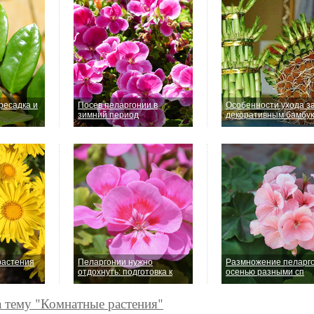
ресадка и
Посев пеларгонии в
Особенности ухода з
зимний период
декоративным бамбук
растения
Пеларгонии нужно
Размножение пеларг
отдохнуть: подготовка к
осенью разными сп
а тему "Комнатные растения"