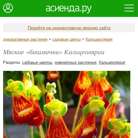
Перейти на неадаптивную версию сайта
декоративные растения
>
садовые цветы
>
Кальцеолярия
Мягкие «башмачки» Кальцеолярии
Разделы:
садовые цветы
,
комнатные растения
,
Кальцеолярия