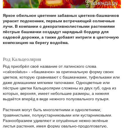
Яркое обильное цветение забавных цветков-башмачков
украсит подоконник, первым встречающий солнечные
лучи. В компании с декоративнолистными растениями
пёстрые башмачки создадут нарядный бордюр для
садовой дорожки, а также добавят интриги в цветочную
композицию на берегу водоёма.
Род Кальцеолярия
Род приобрёл своё название от латинского слова
«calceolatus» - «башмачок» за оригинальную форму своих
цветков, которую сравнивают с башмачками, туфельками или
даже домашними мягкими тапочками. Одноцветные или
пёстрые цветки Кальцеолярии сложены из двух губ, одна из
которых, верхняя, имеет небольшие размеры, а нижняя
выдаётся вперёд в виде нежного полуовального пузыря.
Растения могут быть многолетними и однолетними;
травянистыми, полукустарниковыми или кустарниковыми.
Разнообразием удивляют и опушённые нежно-зелёные
листья растения, имея форму овально-продолговатую,