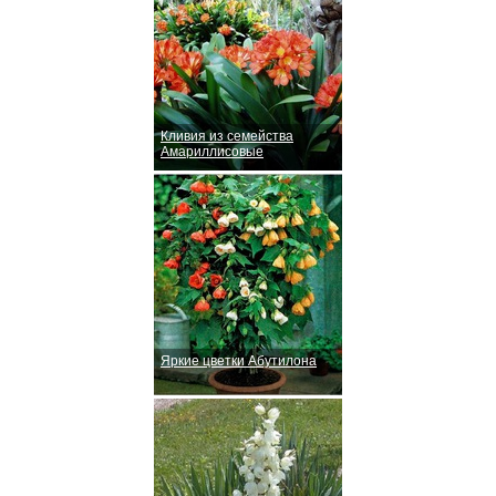
Кливия из семейства
Амариллисовые
Яркие цветки Абутилона