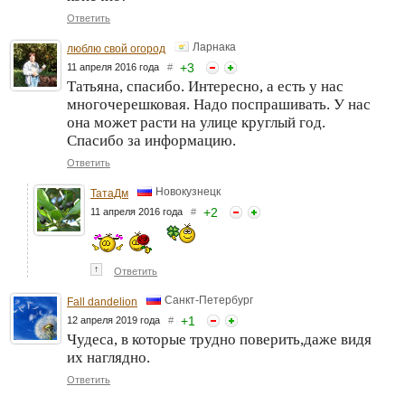
Ответить
Ларнака
люблю свой огород
+
3
11 апреля 2016 года
#
Татьяна, спасибо. Интересно, а есть у нас
многочерешковая. Надо поспрашивать. У нас
она может расти на улице круглый год.
Спасибо за информацию.
Ответить
Новокузнецк
ТатаДм
+
2
11 апреля 2016 года
#
↑
Ответить
Санкт-Петербург
Fall dandelion
+
1
12 апреля 2019 года
#
Чудеса, в которые трудно поверить,даже видя
их наглядно.
Ответить