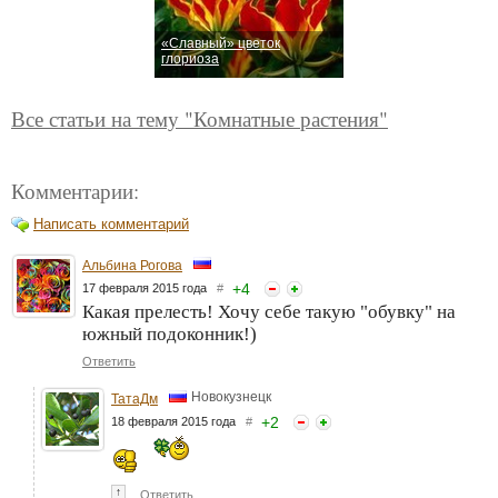
«Славный» цветок
глориоза
Все статьи на тему "Комнатные растения"
Комментарии:
Написать комментарий
Альбина Рогова
+
4
17 февраля 2015 года
#
Какая прелесть! Хочу себе такую "обувку" на
южный подоконник!)
Ответить
Новокузнецк
ТатаДм
+
2
18 февраля 2015 года
#
↑
Ответить