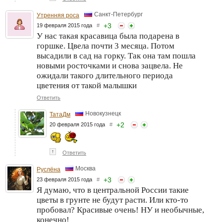
Санкт-Петербург
Утренняя роса
+
3
19 февраля 2015 года
#
У нас такая красавица была подарена в
горшке. Цвела почти 3 месяца. Потом
высадили в сад на горку. Так она там пошла
новыми росточками и снова зацвела. Не
ожидали такого длительного периода
цветения от такой малышки
Ответить
Новокузнецк
ТатаДм
+
2
20 февраля 2015 года
#
↑
Ответить
Москва
Руслёна
+
3
23 февраля 2015 года
#
Я думаю, что в центральной России такие
цветы в грунте не будут расти. Или кто-то
пробовал? Красивые очень! НУ и необычные,
конечно!