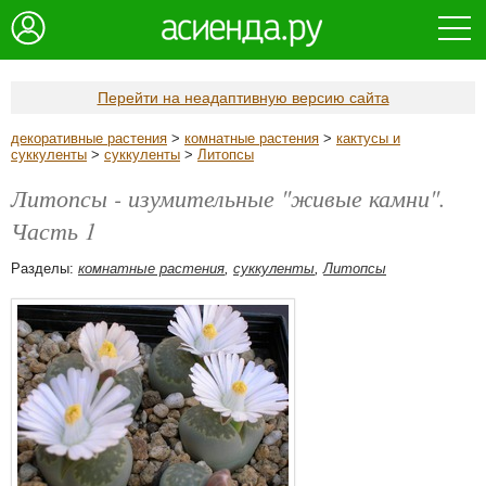
Перейти на неадаптивную версию сайта
декоративные растения
>
комнатные растения
>
кактусы и
суккуленты
>
суккуленты
>
Литопсы
Литопсы - изумительные "живые камни".
Часть 1
Разделы:
комнатные растения
,
суккуленты
,
Литопсы