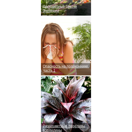
Двухцветные цветки
Эхеверии
Опасность на подоконнике.
Часть 1
Разноцветные переливы
Кордилины