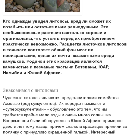
Кто однажды увидел литопсы, вряд ли сможет их
позабыть или остаться к ним равнодушным. Эти
необыкновенные растения настолько хороши и
оригинальны, что устоять перед их приобретением
практически невозможно. Расцветка листочков литопсов
в точности повторяет общий фон мест их
произрастания, делая их почти незаметными среди
камушков. Родиной этих красавцев являются
каменистые и песчаные пустыни Ботсваны, ЮАР,
Намибии и Южной Африки.
Знакомимся с литопсами
Чудесные литопсы являются представителями семейства
Аизовые (род суккулентов). Их нередко называют и
«суперсуккулентами» - обусловлено это тем, что им
требуется крайне мало воды и очень много солнышка.
Впервые они были обнаружены в Южной Африке примерно
двести лет тому назад, причем сначала красавцев приняли за
полянку с причудливо окрашенной галькой. Интересный