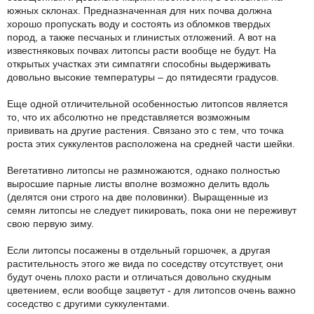
южных склонах. Предназначенная для них почва должна
хорошо пропускать воду и состоять из обломков твердых
пород, а также песчаных и глинистых отложений. А вот на
известняковых почвах литопсы расти вообще не будут. На
открытых участках эти симпатяги способны выдерживать
довольно высокие температуры – до пятидесяти градусов.
Еще одной отличительной особенностью литопсов является
то, что их абсолютно не представляется возможным
прививать на другие растения. Связано это с тем, что точка
роста этих суккулентов расположена на средней части шейки.
Вегетативно литопсы не размножаются, однако полностью
выросшие парные листы вполне возможно делить вдоль
(делятся они строго на две половинки). Выращенные из
семян литопсы не следует пикировать, пока они не переживут
свою первую зиму.
Если литопсы посажены в отдельный горшочек, а другая
растительность этого же вида по соседству отсутствует, они
будут очень плохо расти и отличаться довольно скудным
цветением, если вообще зацветут - для литопсов очень важно
соседство с другими суккулентами.