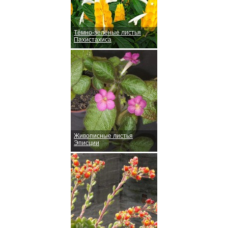
Тёмно-зелёные листья
Пахистахиса
Живописные листья
Эписции