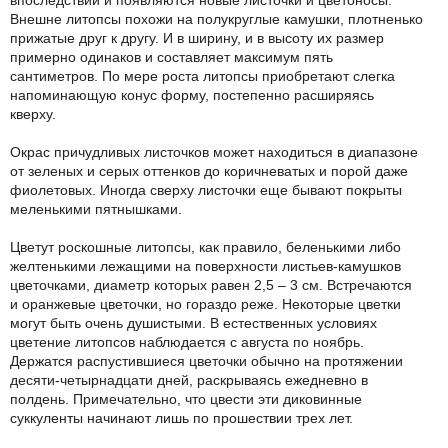
впоследствии и появляются новые листочки и цветоносы.
Внешне литопсы похожи на полукруглые камушки, плотненько
прижатые друг к другу. И в ширину, и в высоту их размер
примерно одинаков и составляет максимум пять
сантиметров. По мере роста литопсы приобретают слегка
напоминающую конус форму, постепенно расширяясь
кверху.
Окрас причудливых листочков может находиться в диапазоне
от зеленых и серых оттенков до коричневатых и порой даже
фиолетовых. Иногда сверху листочки еще бывают покрыты
меленькими пятнышками.
Цветут роскошные литопсы, как правило, беленькими либо
желтенькими лежащими на поверхности листьев-камушков
цветочками, диаметр которых равен 2,5 – 3 см. Встречаются
и оранжевые цветочки, но гораздо реже. Некоторые цветки
могут быть очень душистыми. В естественных условиях
цветение литопсов наблюдается с августа по ноябрь.
Держатся распустившиеся цветочки обычно на протяжении
десяти-четырнадцати дней, раскрываясь ежедневно в
полдень. Примечательно, что цвести эти диковинные
суккуленты начинают лишь по прошествии трех лет.