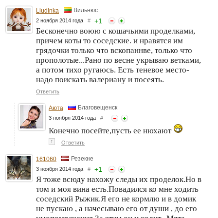
Вильнюс
Liudinka
+
1
2 ноября 2014 года
#
Бесконечно воюю с кошачьими проделками,
причем коты то соседские. и нравятся им
грядочки только что вскопаннве, только что
прополотые...Рано по весне укрываю ветками,
а потом тихо ругаюсь. Есть теневое место-
надо поискать валериану и посеять.
Ответить
Благовещенск
Аюта
3 ноября 2014 года
#
Конечно посейте,пусть ее нюхают
↑
Ответить
Резекне
161060
+
1
3 ноября 2014 года
#
Я тоже всюду нахожу следы их проделок.Но в
том и моя вина есть.Повадился ко мне ходить
соседский Рыжик.Я его не кормлю и в домик
не пускаю , а начесываю его от души , до его