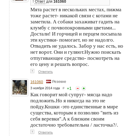
↑
Ответ
для
161060
Мята растет в нескольких местах, пижма
тоже растет- никакой связи с котами не
заметила. А собаки захаживат гадить на
клумбу с почвопокровными цветами...
Достали! И горчицей и перцем посыпала
эти кустики- помогает, но не надолго.
Отвадить не удалось. Забор у нас есть, но
нет ворот. Они и гуляют.Нужно поискать
отпугивающее средство- посмотреть на
его цену и решать вопрос.
↑
Ответить
Резекне
161060
+
1
3 ноября 2014 года
#
Как говорит мой супруг- мясца надо
подложить.Но я никогда на это не
пойду.Кошки -это единственные в мире
существа, которым я позволяю "вить из
себя веревки".А к близким своим
достаточно требовательна / ласточка?/.
↑
Ответить