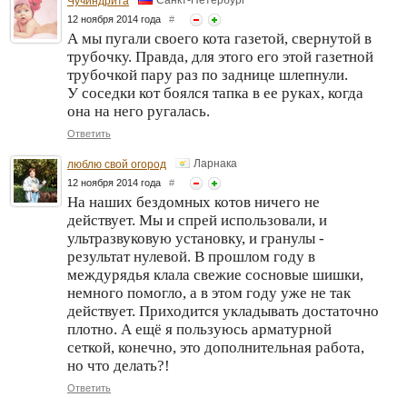
Чучиндрита
12 ноября 2014 года
#
А мы пугали своего кота газетой, свернутой в
трубочку. Правда, для этого его этой газетной
трубочкой пару раз по заднице шлепнули.
У соседки кот боялся тапка в ее руках, когда
она на него ругалась.
Ответить
Ларнака
люблю свой огород
12 ноября 2014 года
#
На наших бездомных котов ничего не
действует. Мы и спрей использовали, и
ультразвуковую установку, и гранулы -
результат нулевой. В прошлом году в
междурядья клала свежие сосновые шишки,
немного помогло, а в этом году уже не так
действует. Приходится укладывать достаточно
плотно. А ещё я пользуюсь арматурной
сеткой, конечно, это дополнительная работа,
но что делать?!
Ответить