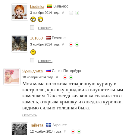
Вильнюс
Liudinka
3 ноября 2014 года
#
↑
Ответить
Резекне
161060
3 ноября 2014 года
#
↑
Ответить
Санкт-Петербург
Чучиндрита
10 ноября 2014 года
#
Моя мама положила отваренную курицу в
кастрюлю, крышку придавила внушительным
камешком. Так соседская кошка свалила этот
камень, открыла крышку и отведала курочки,
видимо сильно голодная была.
Ответить
Акранес
Тайгета
12 ноября 2014 года
#