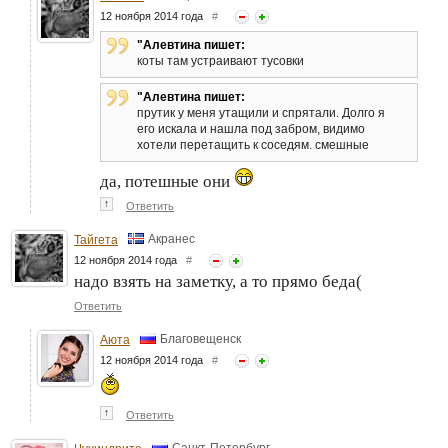
12 ноября 2014 года
#
"Алевтина пишет:
коты там устраивают тусовки
"Алевтина пишет:
прутик у меня утащили и спрятали. Долго я
его искала и нашла под забром, видимо
хотели перетащить к соседям. смешные
да, потешные они
↑
Ответить
Акранес
Тайгета
12 ноября 2014 года
#
надо взять на заметку, а то прямо беда(
Ответить
Благовещенск
Аюта
12 ноября 2014 года
#
↑
Ответить
Санкт-Петербург