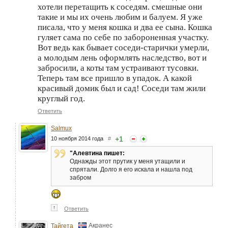
хотели перетащить к соседям. смешные они
такие и мы их очень любим и балуем. Я уже
писала, что у меня кошка и два ее сына. Кошка
гуляет сама по себе по забороненная участку.
Вот ведь как бывает соседи-старички умерли,
а молодым лень оформлять наследство, вот и
забросили, а коты там устраивают тусовки.
Теперь там все пришло в упадок. А какой
красивый домик был и сад! Соседи там жили
круглый год.
Ответить
Salmux
+
1
10 ноября 2014 года
#
"Алевтина пишет:
Однажды этот прутик у меня утащили и
спрятали. Долго я его искала и нашла под
забром
↑
Ответить
Акранес
Тайгета