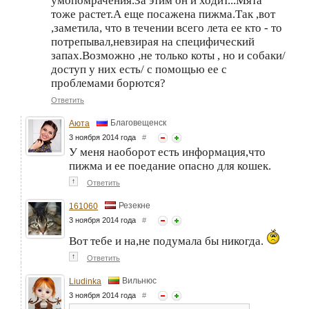
умопомрачения.За этим он и ходит...Мята
тоже растет.А еще посажена пижма.Так ,вот
,заметила, что в течении всего лета ее кто - то
потрепывал,невзирая на специфический
запах.Возможно ,не только коты , но и собаки/
доступ у них есть/ с помощью ее с
проблемами борются?
Ответить
Благовещенск
Аюта
3 ноября 2014 года
#
У меня наоборот есть информация,что
пижма и ее поедание опасно для кошек.
↑
Ответить
Резекне
161060
3 ноября 2014 года
#
Вот тебе и на,не подумала бы никогда.
↑
Ответить
Вильнюс
Liudinka
3 ноября 2014 года
#