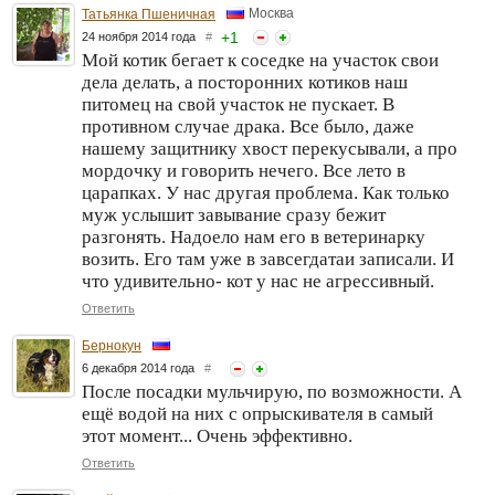
Москва
Татьянка Пшеничная
+
1
24 ноября 2014 года
#
Мой котик бегает к соседке на участок свои
дела делать, а посторонних котиков наш
питомец на свой участок не пускает. В
противном случае драка. Все было, даже
нашему защитнику хвост перекусывали, а про
мордочку и говорить нечего. Все лето в
царапках. У нас другая проблема. Как только
муж услышит завывание сразу бежит
разгонять. Надоело нам его в ветеринарку
возить. Его там уже в завсегдатаи записали. И
что удивительно- кот у нас не агрессивный.
Ответить
Бернокун
6 декабря 2014 года
#
После посадки мульчирую, по возможности. А
ещё водой на них с опрыскивателя в самый
этот момент... Очень эффективно.
Ответить