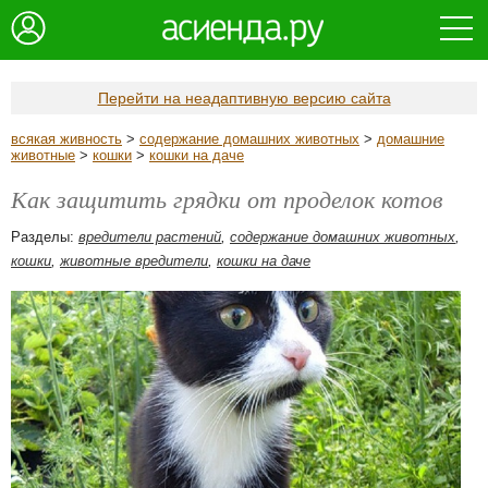
Перейти на неадаптивную версию сайта
всякая живность
>
содержание домашних животных
>
домашние
животные
>
кошки
>
кошки на даче
Как защитить грядки от проделок котов
Разделы:
вредители растений
,
содержание домашних животных
,
кошки
,
животные вредители
,
кошки на даче