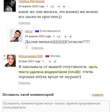
Убийца Матрёшек
+
1
24 апреля 2015 года
#
какие же они милахи, эти кошки) им можно
все шалости простить))
Ответить
Благовещенск
Аюта
+
2
24 апреля 2015 года
#
Да,они милахи)))))))))Согласна!!!!!
↑
Ответить
Москва
Ибрагимова1986
23 мая 2017 года
#
Я заказывала от мышей отпугиватель
часть
очень
текста удалена модератором (ninulik)
хорошая штука вроде не шуршат)
Ответить
Оставить свой комментарий
↑
наверх