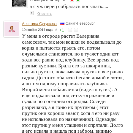
12 ноября 2014 года
#
а я уж перец собралась посыпать.....
↑
Ответить
Санкт-Петербург
Алевтина Сутункова
+
1
10 ноября 2014 года
#
У меня в огороде растет Валериана
самосевом, так мои кошки ее подкапывали до
корня и пытаются грызть его, потом
очумелыми становятся, но в туалет один кот
ходи все равно под клубнику. Все время под
разные кустики. Брала его за шкирятник,
сильно ругалп, показывала прутик и все равно
гадил. До этого оба кота бегали домой в лоток,
а потом одному понравилась клубника.
Второй меня побаивается (видел прутик). А
еще подкапывали под сетку-ограждение и
гуляли по соседним огородам. Соседи
разрешают, а я гоню их прутиком ( этот
прутик они хорошо знают, хотя я его ни разу
не использовала по назначению). Однажды
этот прутик у меня утащили и спрятали. Долго
я его искала и нашла под забром, видимо