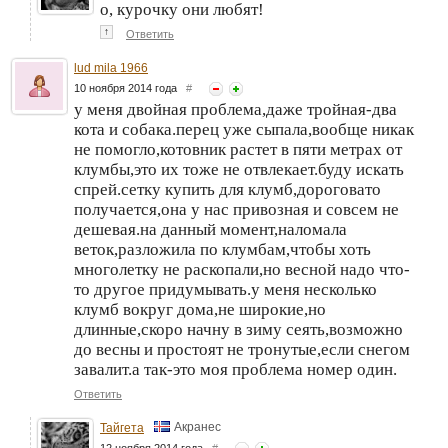
о, курочку они любят!
↑
Ответить
lud mila 1966
10 ноября 2014 года
#
у меня двойная проблема,даже тройная-два
кота и собака.перец уже сыпала,вообще никак
не помогло,котовник растет в пяти метрах от
клумбы,это их тоже не отвлекает.буду искать
спрей.сетку купить для клумб,дороговато
получается,она у нас привозная и совсем не
дешевая.на данный момент,наломала
веток,разложила по клумбам,чтобы хоть
многолетку не раскопали,но весной надо что-
то другое придумывать.у меня несколько
клумб вокруг дома,не широкие,но
длинные,скоро начну в зиму сеять,возможно
до весны и простоят не тронутые,если снегом
завалит.а так-это моя проблема номер один.
Ответить
Акранес
Тайгета