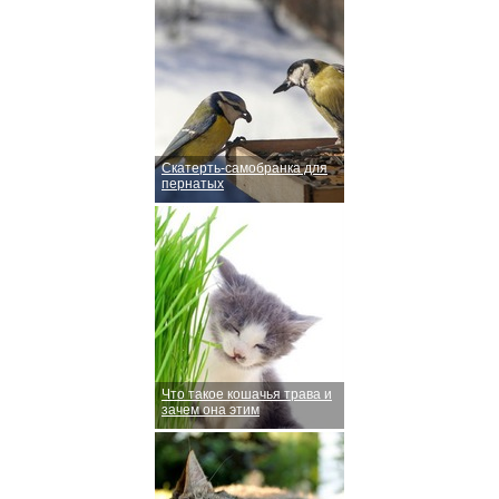
Скатерть-самобранка для
пернатых
Что такое кошачья трава и
зачем она этим