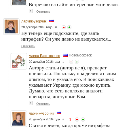
Встречаю на сайте интересные материалы.
↑
Ответить
ларчик-узорчик
20 декабря 2016 года
#
Ну теперь еще подскажите, где взять
нитрафен? Он уже давно не выпускается...
Ответить
Новомосковск
Алена Баштовенко
20 декабря 2016 года
#
Автору статьи (автор не я), препарат
привозили. Поскольку она делится своим
опытом, то и указала его. В поисковиках
указывают Украину, где можно купить.
Думаю, что есть неплохие аналоги
препарата, доступные Вам.
↑
Ответить
ларчик-узорчик
–
1
20 декабря 2016 года
#
Статья времен, когда кроме нитрафена