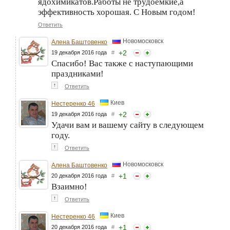
ядохимикатов.Работы не трудоемкие,а
эффективность хорошая. С Новым годом!
Ответить
Новомосковск
Алена Баштовенко
+
2
19 декабря 2016 года
#
Спасибо! Вас также с наступающими
праздниками!
↑
Ответить
Киев
Нестеренко 46
+
2
19 декабря 2016 года
#
Удачи вам и вашему сайту в следующем
году.
↑
Ответить
Новомосковск
Алена Баштовенко
+
1
20 декабря 2016 года
#
Взаимно!
↑
Ответить
Киев
Нестеренко 46
+
1
20 декабря 2016 года
#