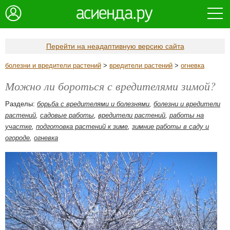
Перейти на неадаптивную версию сайта
болезни и вредители растений
>
вредители растений
>
огневка
Можно ли бороться с вредителями зимой?
Разделы:
борьба с вредителями и болезнями
,
болезни и вредители
растений
,
садовые работы
,
вредители растений
,
работы на
участке
,
подготовка растений к зиме
,
зимние работы в саду и
огороде
,
огневка