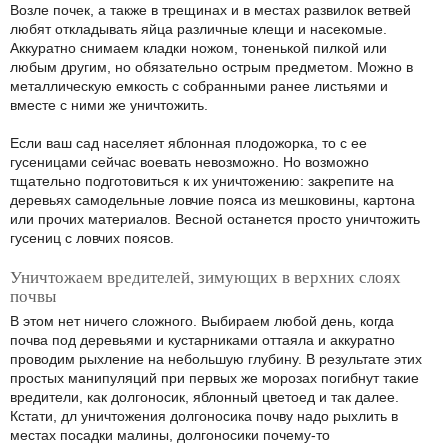
Возле почек, а также в трещинах и в местах развилок ветвей
любят откладывать яйца различные клещи и насекомые.
Аккуратно снимаем кладки ножом, тоненькой пилкой или
любым другим, но обязательно острым предметом. Можно в
металлическую емкость с собранными ранее листьями и
вместе с ними же уничтожить.
Если ваш сад населяет яблонная плодожорка, то с ее
гусеницами сейчас воевать невозможно. Но возможно
тщательно подготовиться к их уничтожению: закрепите на
деревьях самодельные ловчие пояса из мешковины, картона
или прочих материалов. Весной останется просто уничтожить
гусениц с ловчих поясов.
Уничтожаем вредителей, зимующих в верхних слоях
почвы
В этом нет ничего сложного. Выбираем любой день, когда
почва под деревьями и кустарниками оттаяла и аккуратно
проводим рыхление на небольшую глубину. В результате этих
простых манипуляций при первых же морозах погибнут такие
вредители, как долгоносик, яблонный цветоед и так далее.
Кстати, дл уничтожения долгоносика почву надо рыхлить в
местах посадки малины, долгоносики почему-то