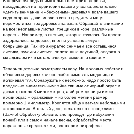
В первую очередь внимательно осмотрите деревья,
находящиеся на территории вашего участка, желательно
уделить внимание и «бесхозным» деревьям возле вашего
сада-огорода-дачи, иначе в сезон вредители могут
переместиться тех деревьев на ваши. Обращайте внимание
на все: неопавшие листья, трещинки в коре, различные
наросты. Например, в листьях, которые казалось бы просто
задержались на дереве, вполне успешно зимует
боярышница. Так что аккуратно снимаем все оставшиеся
листики, пучочки листьев, оплетенные паутиной, аккуратно
складываем их в металлическую емкость и сжигаем.
Теперь тщательно осматриваем кору. На молодых побегах и
яблоневых деревьях очень любят зимовать медяница и
яблоневая тля. Обнаружить их несложно, надо просто быть
предельно внимательным: яйца тли имеют черный окрас и
диаметр около 3 миллиметров, а яйца медяницы имеют
яркий окрас – оранжевый – но более мелкий размер,
примерно 1 миллиметр. Крепятся яйца к веткам небольшими
«отростками». В теплый день, желательно в конце зимы
(Важно! Обработку обязательно проводят до набухания
почек!) или в самом начале весны, обработайте места,
пораженные вредителями, раствором нитрафена.