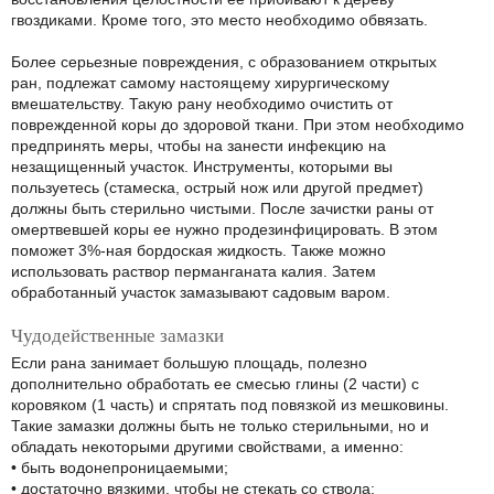
гвоздиками. Кроме того, это место необходимо обвязать.
Более серьезные повреждения, с образованием открытых
ран, подлежат самому настоящему хирургическому
вмешательству. Такую рану необходимо очистить от
поврежденной коры до здоровой ткани. При этом необходимо
предпринять меры, чтобы на занести инфекцию на
незащищенный участок. Инструменты, которыми вы
пользуетесь (стамеска, острый нож или другой предмет)
должны быть стерильно чистыми. После зачистки раны от
омертвевшей коры ее нужно продезинфицировать. В этом
поможет 3%-ная бордоская жидкость. Также можно
использовать раствор перманганата калия. Затем
обработанный участок замазывают садовым варом.
Чудодейственные замазки
Если рана занимает большую площадь, полезно
дополнительно обработать ее смесью глины (2 части) с
коровяком (1 часть) и спрятать под повязкой из мешковины.
Такие замазки должны быть не только стерильными, но и
обладать некоторыми другими свойствами, а именно:
• быть водонепроницаемыми;
• достаточно вязкими, чтобы не стекать со ствола;