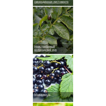
смородинная листовертк
Неистребимый
колорадский жук
Махровость