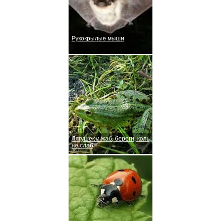
Рукокрылые мыши
Лягушек и жаб, береги, коль
не слаб