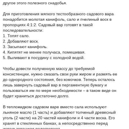
другое этого полезного снадобья.
Для приготовления мягкого тестообразного садового вара
понадобится молотая канифоль, сало и пчелиный воск в
пропорциях 4:1:2. Садовый вар готовят в такой
последовательности:
1. Топят сало.
2. Добавляют воск.
3. Засыпают канифоль.
4. Кипятят не менее получаса, помешивая.
5. Выливают в посудину с холодной водой.
Чтобы довести полученную массу до требуемой
консистенции, нужно смазать свои руки жиром и размять ее
до однородного состояния, без комочков. Теперь осталось
лишь завернуть садовый вар в пергаментную бумагу и
пользоваться им по мере необходимости – в таком виде он
будет храниться достаточно долго.
В тепложидком садовом варе вместо сала используют
льняное масло (1 часть) и добавляют толченый древесный
уголь (2 части) на 20 частей канифоли и 4 части воска. Его
хранят в стеклянных банках, а непосредственно перед
использованием подогревают.