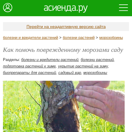
Перейти на неадаптивную версию сайта
болезни и вредители растений
>
болезни растений
>
морозобоины
Как помочь поврежденному морозами саду
Разделы:
болезни и вредители растений
,
болезни растений
,
подготовка растений к зиме
,
укрытие растений на зиму
,
биопрепараты для растений
,
садовый вар
,
морозобоины