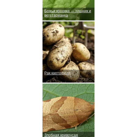
Божья коровка — хищник и
вегетарианка
Рак картофеля
Злобная кривоусая