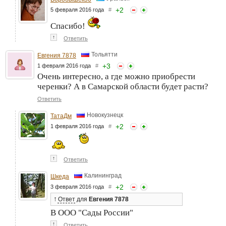
+
2
5 февраля 2016 года
#
Спасибо!
↑
Ответить
Тольятти
Евгения 7878
+
3
1 февраля 2016 года
#
Очень интересно, а где можно приобрести
черенки? А в Самарской области будет расти?
Ответить
Новокузнецк
ТатаДм
+
2
1 февраля 2016 года
#
↑
Ответить
Калининград
Шкеда
+
2
3 февраля 2016 года
#
↑
Ответ
для
Евгения 7878
В ООО "Сады России"
↑
Ответить