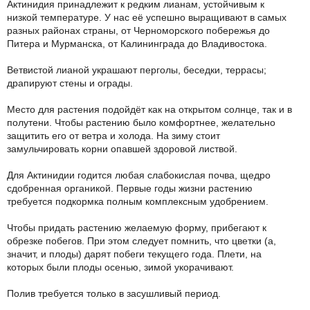
Актинидия принадлежит к редким лианам, устойчивым к
низкой температуре. У нас её успешно выращивают в самых
разных районах страны, от Черноморского побережья до
Питера и Мурманска, от Калининграда до Владивостока.
Ветвистой лианой украшают перголы, беседки, террасы;
драпируют стены и ограды.
Место для растения подойдёт как на открытом солнце, так и в
полутени. Чтобы растению было комфортнее, желательно
защитить его от ветра и холода. На зиму стоит
замульчировать корни опавшей здоровой листвой.
Для Актинидии годится любая слабокислая почва, щедро
сдобренная органикой. Первые годы жизни растению
требуется подкормка полным комплексным удобрением.
Чтобы придать растению желаемую форму, прибегают к
обрезке побегов. При этом следует помнить, что цветки (а,
значит, и плоды) дарят побеги текущего года. Плети, на
которых были плоды осенью, зимой укорачивают.
Полив требуется только в засушливый период.