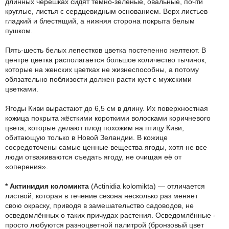
длинных черешках сидят тёмно-зелёные, овальные, почти
круглые, листья с сердцевидным основанием. Верх листьев
гладкий и блестящий, а нижняя сторона покрыта белым
пушком.
Пять-шесть белых лепестков цветка постепенно желтеют. В
центре цветка располагается большое количество тычинок,
которые на женских цветках не жизнеспособны, а потому
обязательно поблизости должен расти куст с мужскими
цветками.
Ягоды Киви вырастают до 6,5 см в длину. Их поверхностная
кожица покрыта жёсткими короткими волосками коричневого
цвета, которые делают плод похожим на птицу Киви,
обитающую только в Новой Зеландии. В кожице
сосредоточены самые ценные вещества ягоды, хотя не все
люди отваживаются съедать ягоду, не очищая её от
«оперения».
* Актинидия коломикта
(Actinidia kolomikta) — отличается
листвой, которая в течение сезона несколько раз меняет
свою окраску, приводя в замешательство садоводов, не
осведомлённых о таких причудах растения. Осведомлённые -
просто любуются разноцветной палитрой (бронзовый цвет