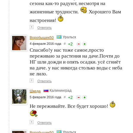
сезона как-то радуют, несмотря на
жизненные трудности.
Хорошего Вам
настроения!
↑
Ответить
Уральск
Воробышек50
+
2
4 февраля 2016 года
#
Спасибо!у нас тоже самое,просто
переживаю за растения на даче.Почти до
НГ шли дожди и опять осадки. усё сгниёт
на даче. у нас никогда столько воды с неба
не лило.
↑
Ответить
Калининград
Шкеда
+
2
5 февраля 2016 года
#
Не переживайте. Все будет хорошо!
↑
Ответить
Уральск
Воробышек50