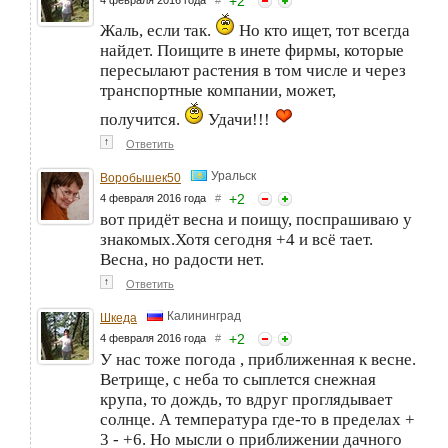
+
2
Жаль, если так.
Но кто ищет, тот всегда
найдет. Поищите в инете фирмы, которые
пересылают растения в том числе и через
транспортные компании, может,
получится.
Удачи!!!
↑
Ответить
Уральск
Воробышек50
+
2
4 февраля 2016 года
#
вот придёт весна и поищу, поспрашиваю у
знакомых.Хотя сегодня +4 и всё тает.
Весна, но радости нет.
↑
Ответить
Калининград
Шкеда
+
2
4 февраля 2016 года
#
У нас тоже погода , приближенная к весне.
Ветрище, с неба то сыплется снежная
крупа, то дождь, то вдруг проглядывает
солнце. А температура где-то в пределах +
3 - +6. Но мысли о приближении дачного