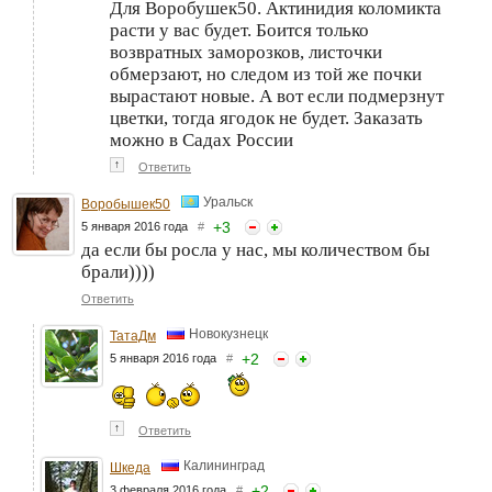
Для Воробушек50. Актинидия коломикта
расти у вас будет. Боится только
возвратных заморозков, листочки
обмерзают, но следом из той же почки
вырастают новые. А вот если подмерзнут
цветки, тогда ягодок не будет. Заказать
можно в Садах России
↑
Ответить
Уральск
Воробышек50
+
3
5 января 2016 года
#
да если бы росла у нас, мы количеством бы
брали))))
Ответить
Новокузнецк
ТатаДм
+
2
5 января 2016 года
#
↑
Ответить
Калининград
Шкеда
+
2
3 февраля 2016 года
#