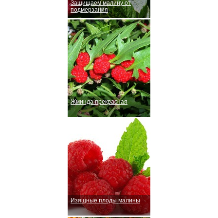
Защищаем малину от
подмерзания
Жминда прекрасная
Изящные плоды малины