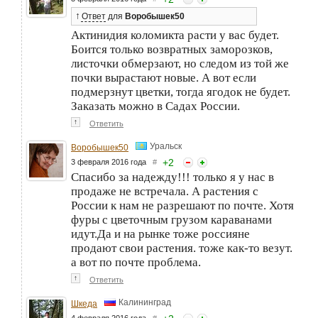
↑
Ответ
для
Воробышек50
Актинидия коломикта расти у вас будет.
Боится только возвратных заморозков,
листочки обмерзают, но следом из той же
почки вырастают новые. А вот если
подмерзнут цветки, тогда ягодок не будет.
Заказать можно в Садах России.
↑
Ответить
Уральск
Воробышек50
+
2
3 февраля 2016 года
#
Спасибо за надежду!!! только я у нас в
продаже не встречала. А растения с
России к нам не разрешают по почте. Хотя
фуры с цветочным грузом караванами
идут.Да и на рынке тоже россияне
продают свои растения. тоже как-то везут.
а вот по почте проблема.
↑
Ответить
Калининград
Шкеда
4 февраля 2016 года
#