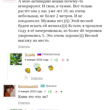
А мою актинидию кошки почему-то
игнорируют. И свои, и чужие. Вот только
растёт она у нас уже лет 10, но очень
небольшая, не более 2 метров. И не
плодоносит. Мужика нет.)))) Этой весной
будем искать ей жениха)))) Кстати, в прошлом
году я её начеренковала, из более 40 черенков
укоренились 5. Это очень хорошо))) Весной
высажу на место.
Ответить
Новокузнецк
ТатаДм
+
2
4 января 2016 года
#
↑
Ответить
Уральск
Воробышек50
+
3
4 января 2016 года
#
Киви это что ли?
Ответить