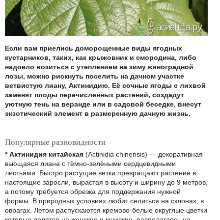
Если вам приелись доморощенные виды ягодных
кустарников, таких, как крыжовник и смородина, либо
надоело возиться с утеплением на зиму виноградной
лозы, можно рискнуть поселить на дачном участке
ветвистую лиану, Актинидию. Её сочные ягоды с лихвой
заменят плоды перечисленных растений, создадут
уютную тень на веранде или в садовой беседке, внесут
экзотический элемент в размеренную дачную жизнь.
Популярные разновидности
* Актинидия китайская
(Actinidia chinensis) — декоративная
вьющаяся лиана с тёмно-зелёными сердцевидными
листьями. Быстро растущие ветки превращают растение в
настоящие заросли, вырастая в высоту и ширину до 9 метров,
а потому требуется обрезка для поддержания нужной
формы. В природных условиях любит селиться на склонах, в
оврагах. Летом распускаются кремово-белые округлые цветки
которые делятся на женские и мужские, располагаясь на