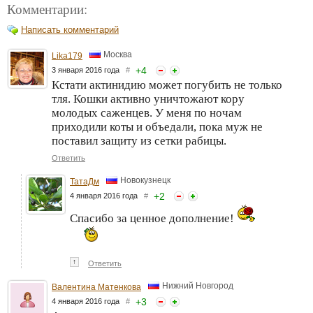
Комментарии:
Написать комментарий
Москва
Lika179
+
4
3 января 2016 года
#
Кстати актинидию может погубить не только
тля. Кошки активно уничтожают кору
молодых саженцев. У меня по ночам
приходили коты и объедали, пока муж не
поставил защиту из сетки рабицы.
Ответить
Новокузнецк
ТатаДм
+
2
4 января 2016 года
#
Спасибо за ценное дополнение!
↑
Ответить
Нижний Новгород
Валентина Матенкова
+
3
4 января 2016 года
#