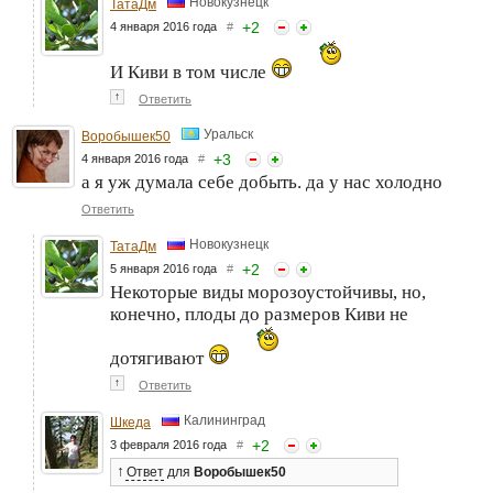
Новокузнецк
ТатаДм
+
2
4 января 2016 года
#
И Киви в том числе
↑
Ответить
Уральск
Воробышек50
+
3
4 января 2016 года
#
а я уж думала себе добыть. да у нас холодно
Ответить
Новокузнецк
ТатаДм
+
2
5 января 2016 года
#
Некоторые виды морозоустойчивы, но,
конечно, плоды до размеров Киви не
дотягивают
↑
Ответить
Калининград
Шкеда
+
2
3 февраля 2016 года
#
↑
Ответ
для
Воробышек50