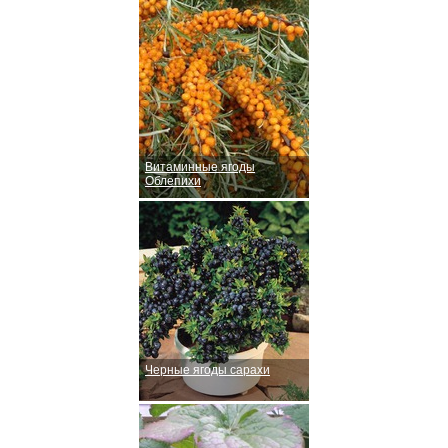
Витаминные ягоды
Облепихи
Черные ягоды сарахи