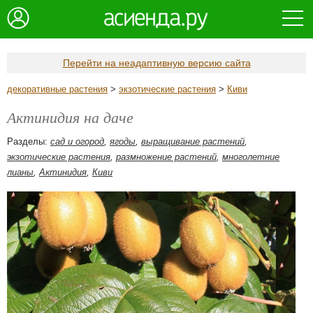
Перейти на неадаптивную версию сайта
декоративные растения
>
экзотические растения
>
Киви
Актинидия на даче
Разделы:
сад и огород
,
ягоды
,
выращивание растений
,
экзотические растения
,
размножение растений
,
многолетние
лианы
,
Актинидия
,
Киви