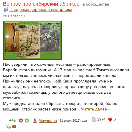
Вопрос про сибирский абрикос.
в сообществе
Плодовые деревья и кустарники
сад и огород
Нас уверили, что саженцы местные – районированные,
Барабинского питомника. А 17 мая выпал снег! Такчто высадили
мы их только в первых числах июня – пережидали холода.
Прижились они неплохо. Но!!! Как я проглядела, ума не
приложу , слушала говорливую продавщицу раззявив рот, пока
муж забирал саженцы, у одного деревца оказалось два
стволика.
Муж предлагает один обрезать, говорит, что второй, более
мощный, стволик растёт ниже привоя...
Читать далее
»
2974
6
+46
Мяучелло
31 июля 2017 года
65