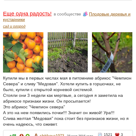
Еще одна радость!
в сообществе
Плодовые деревья и
кустарники
сад и огород
Купили мы в первых числах мая в питомнике абрикос "Чемпион
Севера" и сливу "Медовая". Хотели купить в горшочках, не
было, купили с открытой корневой системой.
Стояли они 3 недели как мертвые, а сегодня я заметила на
абрикосе признаки жизни. Он просыпается!
Это абрикос "Чемпион севера"
А это на нем появились почки!!! Значит он живой! Ура!!!
Слива желтая "Медовая" пока стоит без признаков жизни, но я
очень надеюсь, что оживет.
1521
3
+48
shitikova1973
23 мая 2016 года