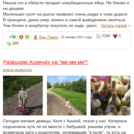
Нашла кто в области продает инкубационные яйца. Не близко и
не дешево.
Маленьких гусят на рынок привозят очень редко и тоже дорого.
В принципе, дома сижу, можно и самой выведением заняться.
Тем более и инкубатор покупать не надо -дают...
Читать далее
»
2160
4
+56
Вих Ланка
31 января 2017 года
209
Разводим Асиенду на "ми-ми-ми"!
всякая живность
Сегодня мелкие девицы, Катя с Анькой, спали у нас. Катерина
подскочила чуть ли не вместе с бабушкой, ранним утром, и
возжелала идти к родителям, ночевавшим "в поле", то есть на