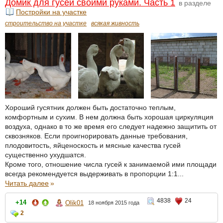
Домик для гусей своими руками. Часть 1
в разделе
Постройки на участке
строительство на участке
всякая живность
Хороший гусятник должен быть достаточно теплым,
комфортным и сухим. В нем должна быть хорошая циркуляция
воздуха, однако в то же время его следует надежно защитить от
сквозняков. Если проигнорировать данные требования,
плодовитость, яйценоскость и мясные качества гусей
существенно ухудшатся.
Кроме того, отношение числа гусей к занимаемой ими площади
всегда рекомендуется выдерживать в пропорции 1:1...
Читать далее
»
4838
24
+14
Olik01
18 ноября 2015 года
2