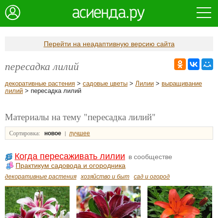
Перейти на неадаптивную версию сайта
пересадка лилий
декоративные растения
>
садовые цветы
>
Лилии
>
выращивание
лилий
> пересадка лилий
Материалы на тему "пересадка лилий"
Сортировка:
|
новое
лучшее
Когда пересаживать лилии
в сообществе
Практикум садовода и огородника
декоративные растения
хозяйство и быт
сад и огород