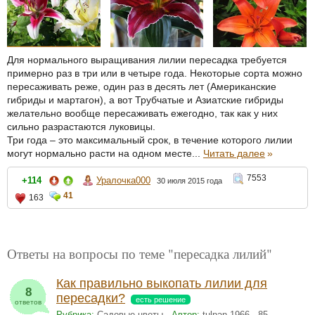
Для нормального выращивания лилии пересадка требуется
примерно раз в три или в четыре года. Некоторые сорта можно
пересаживать реже, один раз в десять лет (Американские
гибриды и мартагон), а вот Трубчатые и Азиатские гибриды
желательно вообще пересаживать ежегодно, так как у них
сильно разрастаются луковицы.
Три года – это максимальный срок, в течение которого лилии
могут нормально расти на одном месте...
Читать далее
»
7553
+114
Уралочка000
30 июля 2015 года
41
163
Ответы на вопросы по теме "пересадка лилий"
Как правильно выкопать лилии для
8
пересадки?
есть решение
ответов
Рубрика:
Садовые цветы
Автор:
tulpan 1966
85