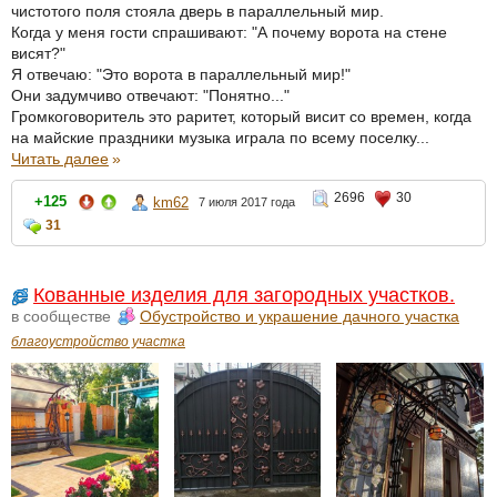
чистотого поля стояла дверь в параллельный мир.
Когда у меня гости спрашивают: "А почему ворота на стене
висят?"
Я отвечаю: "Это ворота в параллельный мир!"
Они задумчиво отвечают: "Понятно..."
Громкоговоритель это раритет, который висит со времен, когда
на майские праздники музыка играла по всему поселку...
Читать далее
»
2696
30
+125
km62
7 июля 2017 года
31
Кованные изделия для загородных участков.
в сообществе
Обустройство и украшение дачного участка
благоустройство участка