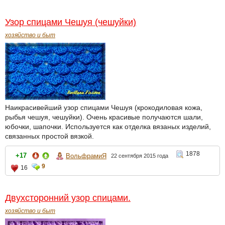
Узор спицами Чешуя (чешуйки)
хозяйство и быт
Наикрасивейший узор спицами Чешуя (крокодиловая кожа,
рыбья чешуя, чешуйки). Очень красивые получаются шали,
юбочки, шапочки. Используется как отделка вязаных изделий,
связанных простой вязкой.
1878
+17
ВольфрамиЯ
22 сентября 2015 года
9
16
Двухсторонний узор спицами.
хозяйство и быт