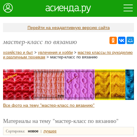
Перейти на неадаптивную версию сайта
мастер-класс по вязанию
хозяйство и быт
>
увлечения и хобби
>
мастер классы по рукоделию
и различным техникам
> мастер-класс по вязанию
Все фото на тему "мастер-класс по вязанию"
Материалы на тему "мастер-класс по вязанию"
Сортировка:
|
новое
лучшее