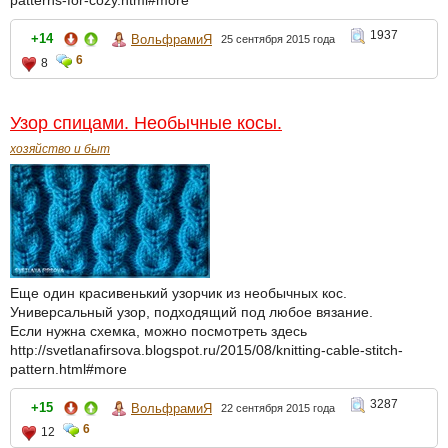
patterns-for-cozy.html#more
1937
+14
ВольфрамиЯ
25 сентября 2015 года
6
8
Узор спицами. Необычные косы.
хозяйство и быт
Еще один красивенький узорчик из необычных кос.
Универсальный узор, подходящий под любое вязание.
Если нужна схемка, можно посмотреть здесь
http://svetlanafirsova.blogspot.ru/2015/08/knitting-cable-stitch-
pattern.html#more
3287
+15
ВольфрамиЯ
22 сентября 2015 года
6
12