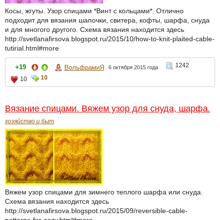
Косы, жгуты. Узор спицами *Винт с кольцами*. Отлично
подходит для вязания шапочки, свитера, кофты, шарфа, снуда
и для многого другого. Схема вязания находится здесь
http://svetlanafirsova.blogspot.ru/2015/10/how-to-knit-plaited-cable-
tutirial.html#more
1242
+19
ВольфрамиЯ
6 октября 2015 года
10
10
Вязание спицами. Вяжем узор для снуда, шарфа.
хозяйство и быт
Вяжем узор спицами для зимнего теплого шарфа или снуда.
Схема вязания находится здесь
http://svetlanafirsova.blogspot.ru/2015/09/reversible-cable-