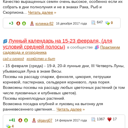
Качество выращенных семян очень высокое, особенно если их
собрать в дни полнолуния и не в знаках Рака, Рыб и
Скорпиона...
Читать далее
»
647
0
+3
юлинка-82
16 декабря 2017 года
Лунный календарь на 15-23 февраля, (для
условий средней полосы)
в сообществе
Практикум
садовода и огородника
сад и огород
хозяйство и быт
- 15 февраля (среда) - 19-й, 20-й лунные дни, III Четверть Луны,
убывающая Луна в знаке Весы.
Посевы на рассаду спаржи, фенхеля, цикория, петрушки
корневой, пастернака, сельдерея корневого, лука порея.
Возможны посевы на рассаду любых цветочных растений (в том
числе луковичных и клубневых цветов).
Посевы корнеплодных растений.
Возможна посадка клубней и луковиц на выгонку для
ранневесеннего цветения...
Читать далее
»
1367
17
+41
olgavg07
14 февраля 2017 года
4