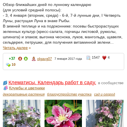
Обзор ближайших дней по лунному календарю
(для условий средней полосы):
- 3, 4 января (вторник, среда) - 6-й, 7-й лунные дни, I Четверть
Луны, растущая Луна в знаке Рыбы.
В зимней теплице и на подоконнике: посевы быстрорастущих
зеленных культур (кресс-салата, горчицы листовой, рукколы,
шпината) и злаков; выгонка чеснока, луков, мангольда, щавеля,
сельдерея, петрушки, для получения витаминной зелени...
Читать далее
»
1547
4
+37
olgavg07
7 января 2017 года
10
Клематисы. Календарь работ в саду.
в сообществе
Клумбы и цветники
декоративные растения
благоустройство участка
сад и огород