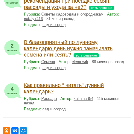
рекомендации при посадке семян,
ответов
рассады и ухода за ней?
есть решение
Рубрика:
Советы садоводам и огородникам
Автор:
nataly7416
81 месяц назад
Разделы:
сад и огород
В благоприятный по лунному
2
календарю день нужно замачивать
ответа
семена или сеять?
есть решение
Рубрика:
Семена
Автор:
elena wrk
88 месяцев назад
Разделы:
сад и огород
Как правильно " читать" лунный
4
календарь?
ответа
Рубрика:
Рассада
Автор:
kalinina t54
115 месяцев
назад
Разделы:
сад и огород