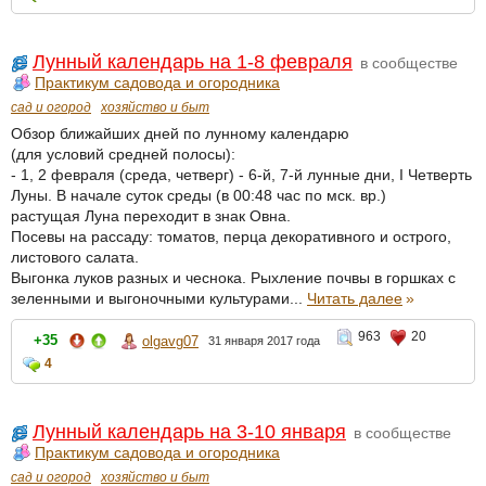
Лунный календарь на 1-8 февраля
в сообществе
Практикум садовода и огородника
сад и огород
хозяйство и быт
Обзор ближайших дней по лунному календарю
(для условий средней полосы):
- 1, 2 февраля (среда, четверг) - 6-й, 7-й лунные дни, I Четверть
Луны. В начале суток среды (в 00:48 час по мск. вр.)
растущая Луна переходит в знак Овна.
Посевы на рассаду: томатов, перца декоративного и острого,
листового салата.
Выгонка луков разных и чеснока. Рыхление почвы в горшках с
зеленными и выгоночными культурами...
Читать далее
»
963
20
+35
olgavg07
31 января 2017 года
4
Лунный календарь на 3-10 января
в сообществе
Практикум садовода и огородника
сад и огород
хозяйство и быт