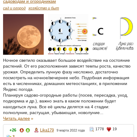
садоводам и огородникам
сад и огород
хозяйство и быт
Ночное светило оказывает большое воздействие на состояние
растений. От его расположения зависят темпы роста, качество
урожая. Определить лунную фазу несложно, достаточно
посмотреть на ночное/вечернее небо. Подобная информация
есть в численниках, домашних метеостанциях, в приложении
Яндекс погода.
Планируя садово-огородные работы (посев, пересадка, уход,
подкормка и др.), важно знать в каком положении будет
находиться луна. Все её циклы делятся на 4 стадии:
полнолуние, растущая, убывающая, новолуние...
Читать далее
»
1778
19
+26
Lika179
9 марта 2022 года
2