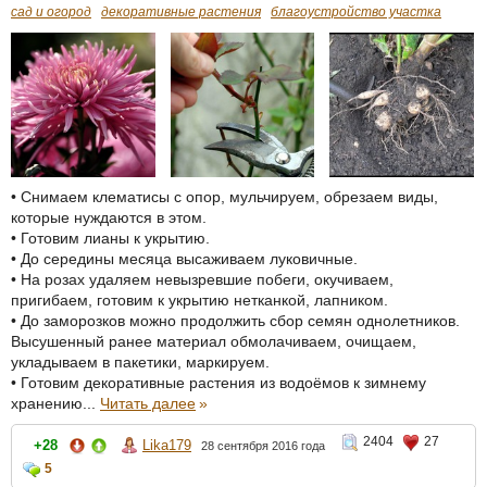
сад и огород
декоративные растения
благоустройство участка
• Снимаем клематисы с опор, мульчируем, обрезаем виды,
которые нуждаются в этом.
• Готовим лианы к укрытию.
• До середины месяца высаживаем луковичные.
• На розах удаляем невызревшие побеги, окучиваем,
пригибаем, готовим к укрытию нетканкой, лапником.
• До заморозков можно продолжить сбор семян однолетников.
Высушенный ранее материал обмолачиваем, очищаем,
укладываем в пакетики, маркируем.
• Готовим декоративные растения из водоёмов к зимнему
хранению...
Читать далее
»
2404
27
+28
Lika179
28 сентября 2016 года
5