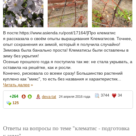
В посте:https://www.asienda.ru/post/17164/]Про клематис
я рассказала о своём опыты выращивания Клематисов. Точнее,
опыт сохранения их зимой, который я получила случайно!
Зимовка была банально проста! Клематисы были оставлены в
зиму без укрытия!
Осенью прошлого года я поступила так же: не стала укрывать, а
оставила на решётке, как и росли.
Конечно, рисковала со всеми сразу! Большинство растений
куплено как "микс", то есть без названия и характеристик...
Читать далее
»
3744
34
+264
deva-tat
24 апреля 2016 года
125
Ответы на вопросы по теме "клематис - подготовка
к зиме"