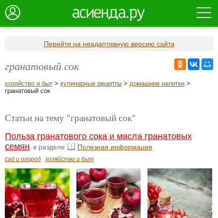
Перейти на неадаптивную версию сайта
гранатовый сок
хозяйство и быт
>
кулинарные рецепты
>
домашние напитки
>
гранатовый сок
Статьи на тему "гранатовый сок"
Польза гранатового сока и масла гранатовых
семян
в разделе
Полезная информация
сад и огород
хозяйство и быт