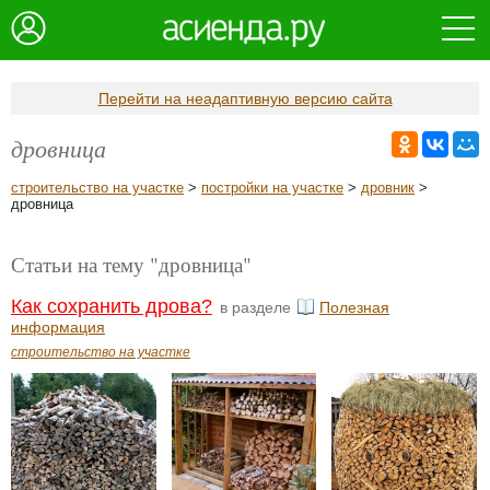
Перейти на неадаптивную версию сайта
дровница
строительство на участке
>
постройки на участке
>
дровник
>
дровница
Статьи на тему "дровница"
Как сохранить дрова?
в разделе
Полезная
информация
строительство на участке