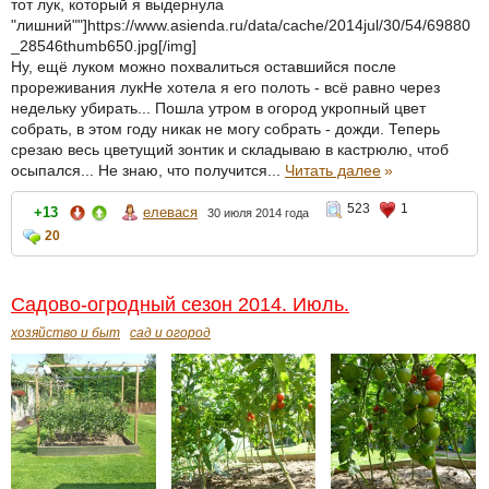
тот лук, который я выдернула
"лишний""]https://www.asienda.ru/data/cache/2014jul/30/54/69880
_28546thumb650.jpg[/img]
Ну, ещё луком можно похвалиться оставшийся после
прореживания лукНе хотела я его полоть - всё равно через
недельку убирать... Пошла утром в огород укропный цвет
собрать, в этом году никак не могу собрать - дожди. Теперь
срезаю весь цветущий зонтик и складываю в кастрюлю, чтоб
осыпался... Не знаю, что получится...
Читать далее
»
523
1
+13
елевася
30 июля 2014 года
20
Садово-огродный сезон 2014. Июль.
хозяйство и быт
сад и огород