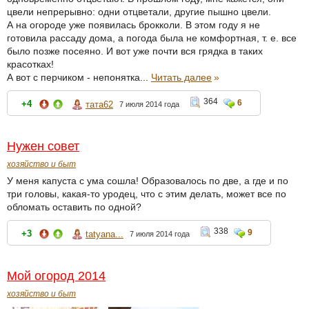
цвели непрерывно: одни отцветали, другие пышно цвели.
А на огороде уже появилась брокколи. В этом году я не
готовила рассаду дома, а погода была не комфортная, т. е. все
было позже посеяно. И вот уже почти вся грядка в таких
красотках!
А вот с перчиком - непонятка...
Читать далее
»
364
6
+4
тата62
7 июля 2014 года
Нужен совет
хозяйство и быт
У меня капуста с ума сошла! Образовалось по две, а где и по
три головы, какая-то уродец, что с этим делать, может все по
обломать оставить по одной?
338
9
+3
tatyana...
7 июля 2014 года
Мой огород 2014
хозяйство и быт