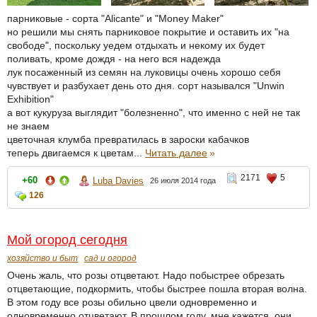
парниковые - сорта "Alicante" и "Money Maker"
но решили мы снять парниковое покрытие и оставить их "на
свободе", поскольку уедем отдыхать и некому их будет
поливать, кроме дождя - на него вся надежда
лук посаженный из семян на луковицы очень хорошо себя
чувствует и разбухает день ото дня. сорт назывался "Unwin
Exhibition"
а вот кукуруза выглядит "болезненно", что именно с ней не так
не знаем
цветочная клумба превратилась в зароски кабачков
теперь двигаемся к цветам...
Читать далее
»
2171
5
+60
Luba Davies
26 июля 2014 года
126
Мой огород сегодня
хозяйство и быт
сад и огород
Очень жаль, что розы отцветают. Надо побыстрее обрезать
отцветающие, подкормить, чтобы быстрее пошла вторая волна.
В этом году все розы обильно цвели одновременно и
одновременно отцветают. В прошлом году, мне кажется, они