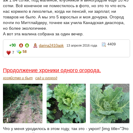
аж 1.64 сотки, под малиной, клубникой и виноградом ещё 10.45
сотки. Всё конечное не поместилось в фото, но это то что есть
нас кормило в лихолетье, когда ни пенсий, ни зарплат, ни
товаров не было. А мы это 5 взрослых и моя дочурка. Огород
почти по Миттлайдеру, точнее как учила Канадская диаспора,
но более экологичнее.
А вот эта малина собрана за один вечер.
4409
+90
darina2410apk
13 апреля 2016 года
58
7
Продолжение хроники одного огорода.
хозяйство и быт
сад и огород
Что у меня уродилось в этом году, так это - укроп! [img title="Это