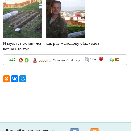
И муж тут вклинился , как раз мансарду обшивает
вот как-то так...
934
1
63
+42
Lobelia
22 июня 2014 года
Вступайте в наши группы