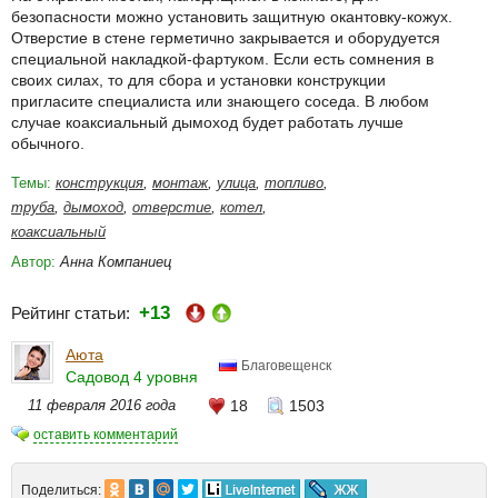
безопасности можно установить защитную окантовку-кожух.
Отверстие в стене герметично закрывается и оборудуется
специальной накладкой-фартуком. Если есть сомнения в
своих силах, то для сбора и установки конструкции
пригласите специалиста или знающего соседа. В любом
случае коаксиальный дымоход будет работать лучше
обычного.
Темы:
конструкция
,
монтаж
,
улица
,
топливо
,
труба
,
дымоход
,
отверстие
,
котел
,
коаксиальный
Автор:
Анна Компаниец
+13
Рейтинг статьи:
Аюта
Благовещенск
Садовод 4 уровня
11 февраля 2016 года
18
1503
оставить комментарий
Поделиться: