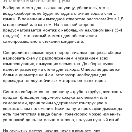
Установка коаксиальной трубы
Выбирая место для выхода на улицу, убедитесь, что в
воздухозаборник не будет попадать сточная вода и снег с
крыши. В помещении выходное отверстие располагайте в 1,5
м над печкой или котлом. На внешней стороне
предусматривается монтаж с небольшим наклоном вниз (3-4
градуса) – это важный момент для обеспечения
самопроизвольного стекания конденсата.
Специалисты рекомендуют перед началом процесса сборки
нарисовать схему с расположением и указанием всех
комплектующих, стыкующих элементов. До сборки нужно
нанести разметку на стене для выхода. Отверстие делается
больше диаметра на 4 см, этот зазор необходим для
прокладки теплоустойчивых материалов-изоляторов.
Система собирается по принципу «труба в трубу», жесткость
придаёт фиксация наружного кожуха заклёпками или
саморезами, кронштейны удерживают конструкцию в
вертикальном положении. Если на пути прокладки дымохода
есть препятствия в виде балки, траекторию можно изменить
установкой дополнительного колена, получив нужный изгиб.
На открытых местах, находящихся в комнате, для