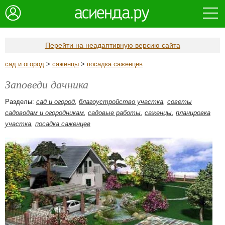
Перейти на неадаптивную версию сайта
сад и огород
>
саженцы
>
посадка саженцев
Заповеди дачника
Разделы:
сад и огород
,
благоустройство участка
,
советы
садоводам и огородникам
,
садовые работы
,
саженцы
,
планировка
участка
,
посадка саженцев