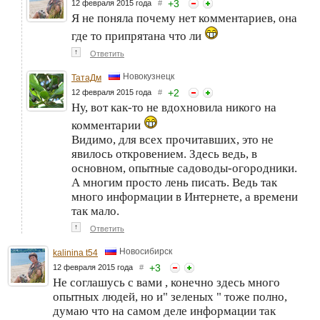
+
3
12 февраля 2015 года
#
Я не поняла почему нет комментариев, она
где то припрятана что ли
↑
Ответить
Новокузнецк
ТатаДм
+
2
12 февраля 2015 года
#
Ну, вот как-то не вдохновила никого на
комментарии
Видимо, для всех прочитавших, это не
явилось откровением. Здесь ведь, в
основном, опытные садоводы-огородники.
А многим просто лень писать. Ведь так
много информации в Интернете, а времени
так мало.
↑
Ответить
Новосибирск
kalinina t54
+
3
12 февраля 2015 года
#
Не соглашусь с вами , конечно здесь много
опытных людей, но и" зеленых " тоже полно,
думаю что на самом деле информации так