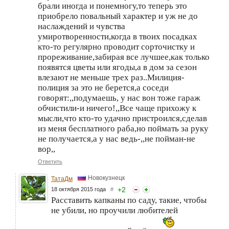
брали иногда и понемногу,то теперь это
приобрело повальный характер и уж не до
наслаждений и чувства
умиротворенности,когда в твоих посадках
кто-то регулярно проводит сорточистку и
прореживание,забирая все лучшее,как только
появятся цветы или ягоды,а в дом за сезон
влезают не меньше трех раз..Милиция-
полиция за это не берется,а соседи
говорят:,,подумаешь, у нас вон тоже гараж
обчистили-и ничего!,,Все чаще прихожу к
мысли,что кто-то удачно пристроился,сделав
из меня бесплатного раба,но поймать за руку
не получается,а у нас ведь-,,не пойман-не
вор,,
Ответить
Новокузнецк
ТатаДм
+
2
18 октября 2015 года
#
Расставить капканы по саду, такие, чтобы
не убили, но проучили любителей