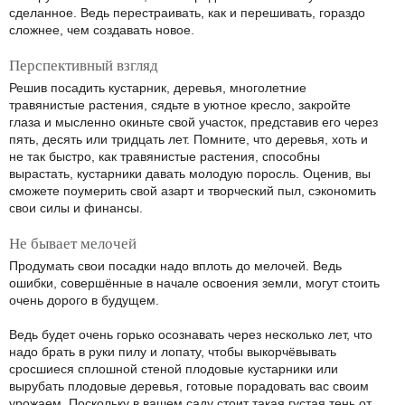
сделанное. Ведь перестраивать, как и перешивать, гораздо
сложнее, чем создавать новое.
Перспективный взгляд
Решив посадить кустарник, деревья, многолетние
травянистые растения, сядьте в уютное кресло, закройте
глаза и мысленно окиньте свой участок, представив его через
пять, десять или тридцать лет. Помните, что деревья, хоть и
не так быстро, как травянистые растения, способны
вырастать, кустарники давать молодую поросль. Оценив, вы
сможете поумерить свой азарт и творческий пыл, сэкономить
свои силы и финансы.
Не бывает мелочей
Продумать свои посадки надо вплоть до мелочей. Ведь
ошибки, совершённые в начале освоения земли, могут стоить
очень дорого в будущем.
Ведь будет очень горько осознавать через несколько лет, что
надо брать в руки пилу и лопату, чтобы выкорчёвывать
сросшиеся сплошной стеной плодовые кустарники или
вырубать плодовые деревья, готовые порадовать вас своим
урожаем. Поскольку в вашем саду стоит такая густая тень от