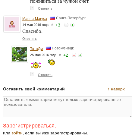
поживиться за чужой счёт.
↑
Ответить
Санкт-Петербург
Marina-Marysa
+
3
14 мая 2016 года
#
Спасибо.
Ответить
Новокузнецк
ТатаДм
+
2
25 мая 2016 года
#
↑
Ответить
Оставить свой комментарий
↑
наверх
Зарегистрироваться
,
или
войти
, если вы уже зарегистрированы.