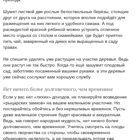
Шумят листвой две рослые белоствольные берёзы, стоящие
друг от друга на расстоянии, которое вполне подойдёт для
размещения на них легкого и удобного гамака. А под
раскидистой красной рябиной можно устроить отличное
место отдыха со столом и скамейками, где будет приятно
пить чай, заваренный на диких или выращенных в саду
травах.
Не спешите удалять уже растущие на участке деревья. Ведь
они растут не так быстро. Когда-то ещё зашумит плодовый
сад, заботливо посаженный вашими руками, а эти деревья
уже сейчас сослужат вам хорошую службу.
Нет ничего более долговечного, чем временное
Если у вас нет «лихих» доходов, не планируйте возведение
«рыцарских замков» на вашем маленьком участочке. Но
постарайтесь обойтись и без неряшливых времянок. Пусть
даже маленькое строение будет красивым и аккуратным.
Ведь, как говорит народная мудрость, нет ничего более
долговечного, чем временное. Учитесь смотреть на плоды
своего творчества со стороны, чтобы своевременно
обнаружить нелепость, а не переделывать потом уже