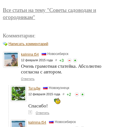
Все статьи на тему "Советы садоводам и
огородникам"
Комментарии:
Написать комментарий
Новосибирск
kalinina t54
+
3
12 февраля 2015 года
#
Очень грамотная статейка. Абсолютно
согласна с автором.
Ответить
Новокузнецк
ТатаДм
+
2
12 февраля 2015 года
#
Спасибо!
↑
Ответить
Новосибирск
kalinina t54