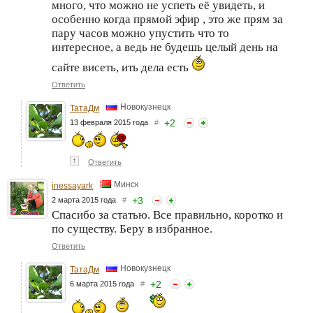
много, что можно не успеть её увидеть, и
особенно когда прямой эфир , это же прям за
пару часов можно упустить что то
интересное, а ведь не будешь целый день на
сайте висеть, ить дела есть
Ответить
Новокузнецк
ТатаДм
+
2
13 февраля 2015 года
#
↑
Ответить
Минск
inessayark
+
3
2 марта 2015 года
#
Спасибо за статью. Все правильно, коротко и
по существу. Беру в избранное.
Ответить
Новокузнецк
ТатаДм
+
2
6 марта 2015 года
#