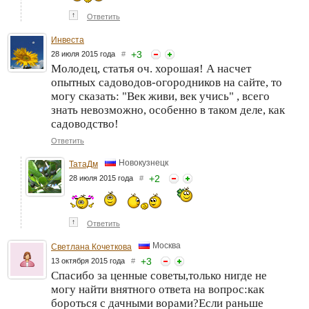
↑
Ответить
Инвеста
+
3
28 июля 2015 года
#
Молодец, статья оч. хорошая! А насчет
опытных садоводов-огородников на сайте, то
могу сказать: "Век живи, век учись" , всего
знать невозможно, особенно в таком деле, как
садоводство!
Ответить
Новокузнецк
ТатаДм
+
2
28 июля 2015 года
#
↑
Ответить
Москва
Светлана Кочеткова
+
3
13 октября 2015 года
#
Спасибо за ценные советы,только нигде не
могу найти внятного ответа на вопрос:как
бороться с дачными ворами?Если раньше