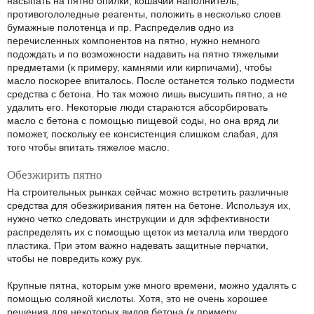
насыпать на пятно опилки, кошачий наполнитель,
противогололедные реагенты, положить в несколько слоев
бумажные полотенца и пр. Распределив одно из
перечисленных компонентов на пятно, нужно немного
подождать и по возможности надавить на пятно тяжелыми
предметами (к примеру, камнями или кирпичами), чтобы
масло поскорее впиталось. После останется только подмести
средства с бетона. Но так можно лишь высушить пятно, а не
удалить его. Некоторые люди стараются абсорбировать
масло с бетона с помощью пищевой соды, но она вряд ли
поможет, поскольку ее консистенция слишком слабая, для
того чтобы впитать тяжелое масло.
Обезжирить пятно
На строительных рынках сейчас можно встретить различные
средства для обезжиривания пятен на бетоне. Используя их,
нужно четко следовать инструкции и для эффективности
распределять их с помощью щеток из металла или твердого
пластика. При этом важно надевать защитные перчатки,
чтобы не повредить кожу рук.
Крупные пятна, которым уже много времени, можно удалять с
помощью соляной кислоты. Хотя, это не очень хорошее
решения для некоторых видов бетона (к примеру,