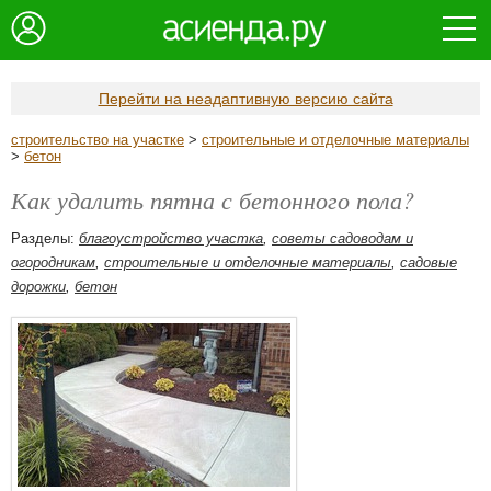
Перейти на неадаптивную версию сайта
строительство на участке
>
строительные и отделочные материалы
>
бетон
Как удалить пятна с бетонного пола?
Разделы:
благоустройство участка
,
советы садоводам и
огородникам
,
строительные и отделочные материалы
,
садовые
дорожки
,
бетон