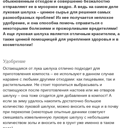
обыкновенным отходом и совершенно безжалостно
отправляют ее в мусорное ведро. А ведь на самом деле
луковая шелуха – ценное сырье для решения самых
разнообразных проблем! Из нее получается неплохое
удобрение, и она способна помочь справиться с
некоторыми болезнями и прожорливыми вредителями!
А еще луковая шелуха является отличным красителем, а
также ценной помощницей для укрепления здоровья и в
косметологии!
Удобрение
Остающаяся от лука шелуха отлично подходит для
приготовления компоста – ее используют в данном случае
наравне с любыми другими отходами: как пищевыми, так и
растительными. Не стоит торопиться выбрасывать и
остающуюся после приготовления настоев или же отваров
шелуху – она тоже сгодится для добавления в компост! А
если за зиму удалось накопить достаточно большое
количество луковой шелухи, можно вносить ее еще и в почву
при перекопке (некоторые опытные дачники советуют
смешивать измельченную луковую шелуху с небольшим
количеством золы и вносить ее в грунт уже именно в таком