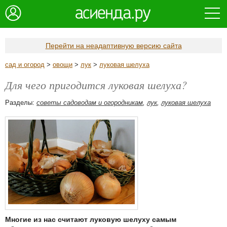
Перейти на неадаптивную версию сайта
сад и огород
>
овощи
>
лук
>
луковая шелуха
Для чего пригодится луковая шелуха?
Разделы:
советы садоводам и огородникам
,
лук
,
луковая шелуха
Многие из нас считают луковую шелуху самым