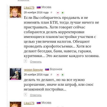
Москва
Lika179
28 ноября 2016 года
#
Если Вы собираетесь продавать и не
изменять план БТИ, тогда лучше ничего не
пристраивать. Хотя говорят сейчас
собираются делать корректировки
имеющиеся планов/застройки участков с
целью увеличения налогов. Обещают
проводить аэрофотосъемки... Хотя все
делают беседки, бани, навесы, гаражи,
курятники... Это желание каждого хозяина.
↑
Ответить
Воронеж
черри бренди
28 ноября 2016 года
#
делать то делают., но на все нужно
разрешение, иначе или штраф, или снос
незаконной постройки...
↑
Ответить
Москва
Lika179