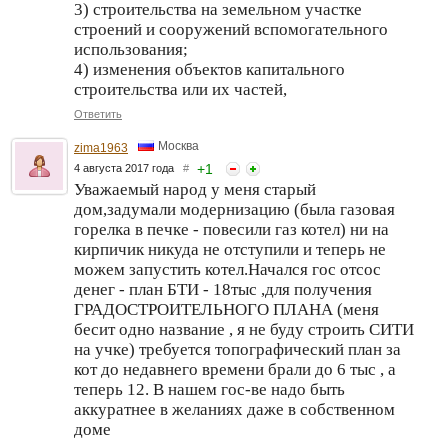
3) строительства на земельном участке
строений и сооружений вспомогательного
использования;
4) изменения объектов капитального
строительства или их частей,
Ответить
Москва
zima1963
+
1
4 августа 2017 года
#
Уважаемый народ у меня старый
дом,задумали модернизацию (была газовая
горелка в печке - повесили газ котел) ни на
кирпичик никуда не отступили и теперь не
можем запустить котел.Начался гос отсос
денег - план БТИ - 18тыс ,для получения
ГРАДОСТРОИТЕЛЬНОГО ПЛАНА (меня
бесит одно название , я не буду строить СИТИ
на учке) требуется топографический план за
кот до недавнего времени брали до 6 тыс , а
теперь 12. В нашем гос-ве надо быть
аккуратнее в желаниях даже в собственном
доме