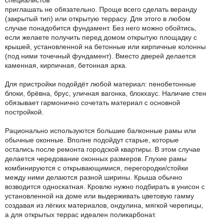
специалистов
приглашать не обязательно. Проще всего сделать веранду
(закрытый тип) или открытую террасу. Для этого в любом
случае понадобится фундамент. Без него можно обойтись,
если желаете получить перед домом открытую площадку с
крышей, установленной на бетонные или кирпичные колонны
(под ними точечный фундамент). Вместо дверей делается
каменная, кирпичная, бетонная арка.
Для пристройки подойдёт любой материал: пенобетонные
блоки, брёвна, брус, уличная вагонка, блокхаус. Наличие стен
обязывает гармонично сочетать материал с основной
постройкой.
Рационально используются большие балконные рамы или
обычные оконные. Вполне подойдут старые, которые
остались после ремонта городской квартиры. В этом случае
делается чередование оконных размеров. Глухие рамы
комбинируются с открывающимися, перегородки/стойки
между ними делаются разной ширины. Крыша обычно
возводится односкатная. Кровлю нужно подбирать в унисон с
установленной на доме или выдерживать цветовую гамму
создавая из лёгких материалов, ондулина, мягкой черепицы,
а для открытых террас идеален поликарбонат.