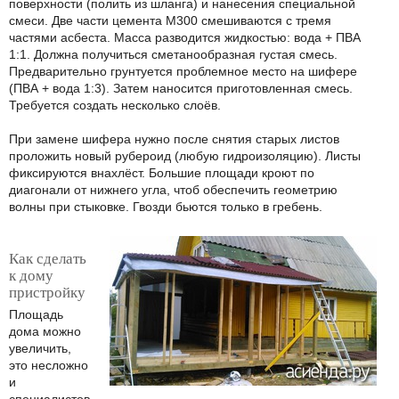
поверхности (полить из шланга) и нанесения специальной
смеси. Две части цемента М300 смешиваются с тремя
частями асбеста. Масса разводится жидкостью: вода + ПВА
1:1. Должна получиться сметанообразная густая смесь.
Предварительно грунтуется проблемное место на шифере
(ПВА + вода 1:3). Затем наносится приготовленная смесь.
Требуется создать несколько слоёв.
При замене шифера нужно после снятия старых листов
проложить новый рубероид (любую гидроизоляцию). Листы
фиксируются внахлёст. Большие площади кроют по
диагонали от нижнего угла, чтоб обеспечить геометрию
волны при стыковке. Гвозди бьются только в гребень.
Как сделать
к дому
пристройку
Площадь
дома можно
увеличить,
это несложно
и