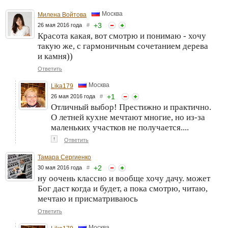
Москва
Милена Войтова
+
3
26 мая 2016 года
#
Красота какая, вот смотрю и понимаю - хочу
такую же, с гармоничным сочетанием дерева
и камня))
Ответить
Москва
Lika179
+
1
26 мая 2016 года
#
Отличный выбор! Престижно и практично.
О летней кухне мечтают многие, но из-за
маленьких участков не получается....
↑
Ответить
Тамара Сергиенко
+
2
30 мая 2016 года
#
ну оочень классно и вообще хочу дачу. может
Бог даст когда и будет, а пока смотрю, читаю,
мечтаю и присматриваюсь
Ответить
Москва