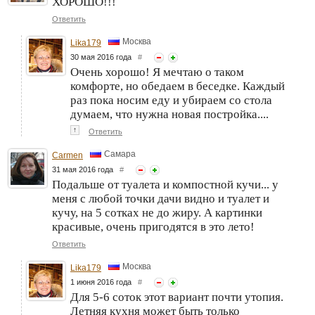
ХОРОШО!!!
Ответить
Москва
Lika179
30 мая 2016 года
#
Очень хорошо! Я мечтаю о таком
комфорте, но обедаем в беседке. Каждый
раз пока носим еду и убираем со стола
думаем, что нужна новая постройка....
↑
Ответить
Самара
Carmen
31 мая 2016 года
#
Подальше от туалета и компостной кучи... у
меня с любой точки дачи видно и туалет и
кучу, на 5 сотках не до жиру. А картинки
красивые, очень пригодятся в это лето!
Ответить
Москва
Lika179
1 июня 2016 года
#
Для 5-6 соток этот вариант почти утопия.
Летняя кухня может быть только