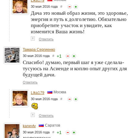
Lika179
30 мая 2016 года
#
Дача это новый образ жизни, это здоровье,
энергия и путь к долголетию. Обязательно
приобретите участок и увидите, как
изменится Ваша жизнь!
↑
Ответить
Тамара Сергиенко
+
1
30 мая 2016 года
#
Спасибо! думаю, первый шаг я уже сделала-
тусуюсь на Асиенде и коплю опыт других для
будущей дачи.
Ответить
Москва
Lika179
30 мая 2016 года
#
↑
Ответить
Саратов
kanevtv
+
1
30 мая 2016 года
#