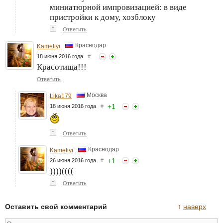
миниатюрной импровизацией: в виде
пристройки к дому, хозблоку
↑
Ответить
Краснодар
Kameliyi
18 июня 2016 года
#
Красотища!!!
Ответить
Москва
Lika179
+
1
18 июня 2016 года
#
↑
Ответить
Краснодар
Kameliyi
+
1
26 июня 2016 года
#
))))((((
↑
Ответить
Оставить свой комментарий
↑
наверх