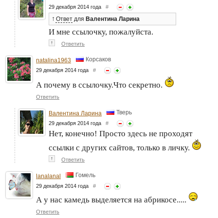
29 декабря 2014 года
#
↑
Ответ
для
Валентина Ларина
И мне ссылочку, пожалуйста.
↑
Ответить
Корсаков
natalina1963
29 декабря 2014 года
#
А почему в ссылочку.Что секретно.
Ответить
Тверь
Валентина Ларина
29 декабря 2014 года
#
Нет, конечно! Просто здесь не проходят
ссылки с других сайтов, только в личку.
↑
Ответить
Гомель
lanalanal
29 декабря 2014 года
#
А у нас камедь выделяется на абрикосе.....
Ответить