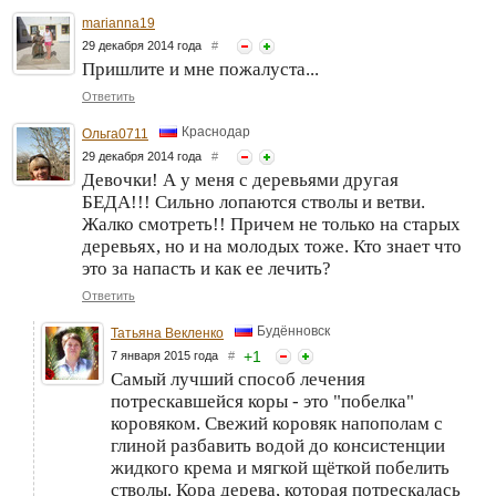
marianna19
29 декабря 2014 года
#
Пришлите и мне пожалуста...
Ответить
Краснодар
Ольга0711
29 декабря 2014 года
#
Девочки! А у меня с деревьями другая
БЕДА!!! Сильно лопаются стволы и ветви.
Жалко смотреть!! Причем не только на старых
деревьях, но и на молодых тоже. Кто знает что
это за напасть и как ее лечить?
Ответить
Будённовск
Татьяна Векленко
+
1
7 января 2015 года
#
Самый лучший способ лечения
потрескавшейся коры - это "побелка"
коровяком. Свежий коровяк напополам с
глиной разбавить водой до консистенции
жидкого крема и мягкой щёткой побелить
стволы. Кора дерева, которая потрескалась