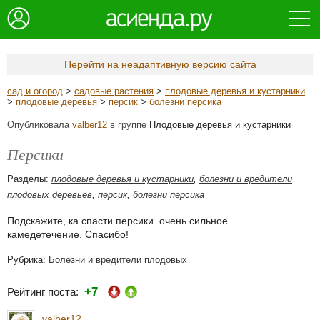
Перейти на неадаптивную версию сайта
сад и огород
>
садовые растения
>
плодовые деревья и кустарники
>
плодовые деревья
>
персик
>
болезни персика
Опубликовала
valber12
в группе
Плодовые деревья и кустарники
Персики
Разделы:
плодовые деревья и кустарники
,
болезни и вредители
плодовых деревьев
,
персик
,
болезни персика
Подскажите, ка спасти персики. очень сильное
камедетечение. Спасибо!
Рубрика:
Болезни и вредители плодовых
+7
Рейтинг поста:
valber12