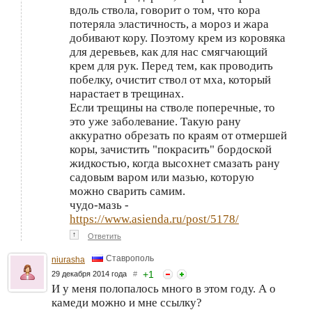
вдоль ствола, говорит о том, что кора
потеряла эластичность, а мороз и жара
добивают кору. Поэтому крем из коровяка
для деревьев, как для нас смягчающий
крем для рук. Перед тем, как проводить
побелку, очистит ствол от мха, который
нарастает в трещинах.
Если трещины на стволе поперечные, то
это уже заболевание. Такую рану
аккуратно обрезать по краям от отмершей
коры, зачистить "покрасить" бордоской
жидкостью, когда высохнет смазать рану
садовым варом или мазью, которую
можно сварить самим.
чудо-мазь -
https://www.asienda.ru/post/5178/
↑
Ответить
Ставрополь
niurasha
+
1
29 декабря 2014 года
#
И у меня полопалось много в этом году. А о
камеди можно и мне ссылку?