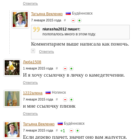
Ответить
Будённовск
Татьяна Векленко
7 января 2015 года
#
niurasha2012 пишет:
полопалось много в этом году.
Комментарием выше написала как помочь.
↑
Ответить
Люба1508
1 января 2015 года
#
И я хочу ссылочку в личку о камедетечении.
Ответить
Ногинск
1222алена
7 января 2015 года
#
и мне ссылочку плизик
Ответить
Будённовск
Татьяна Векленко
+
1
7 января 2015 года
#
Если дерево плачет, значит оно вам жалуется.