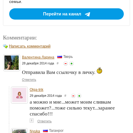
семьи.
Перейти на канал
Комментарии:
Написать комментарий
Тверь
Валентина Ларина
28 декабря 2014 года
#
Отправила Вам ссылочку в личку.
Ответить
Olga-trik
29 декабря 2014 года
#
а можно и мне...может моим сливкам
поможет?...тоже сильно текут...заранее
спасибо!!!
↑
Ответить
Таганрог
Nyuka