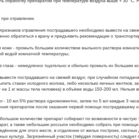
ть обработку препаратом при температуре воздуха выше + 30 °С. 
при отравлении.
признаков отравления пострадавшего необходимо вывести на свежи
енно обратиться к врачу и предъявить рекомендации о транспорти
и кожи - промыть большим количеством мыльного раствора комнат
й водой комнатной температуры;
в глаза - немедленно тщательно и обильно промыть их большим ко
 вывести пострадавшего на свежий воздух; при случайном попадани
выпить стакан холодного молока, либо несколько яичных желтков, з
 г на 1 кг массы тела человека) в объёме воды 150-200 мл. Нельзя в
л - 10 мл 5% раствора одномоментно, затем по 5 мл каждые 3 часа
ения препаратом после оказания первой помощи пострадавшему не
большом количестве препарат собирают по возможности в чистую 
рат, а также небольшие россыпи необходимо собрать при помощи 
ведённом для этого месте, в отдалении от жилых построек, скотных
ных культур. Загрязнённый участок (твёрдая поверхность) следуе