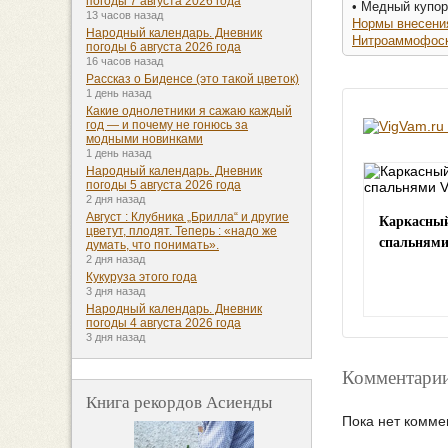
погоды 7 августа 2026 года
• Медный купо
13 часов назад
Нормы внесени
Народный календарь. Дневник
Нитроаммофос
погоды 6 августа 2026 года
16 часов назад
Рассказ о Биденсе (это такой цветок)
1 день назад
Какие однолетники я сажаю каждый
год — и почему не гонюсь за
модными новинками
1 день назад
Народный календарь. Дневник
погоды 5 августа 2026 года
2 дня назад
Каркасный
Август : Клубника „Брилла“ и другие
цветут, плодят. Теперь : «надо же
спальнями
думать, что понимать».
2 дня назад
Кукуруза этого года
3 дня назад
Народный календарь. Дневник
погоды 4 августа 2026 года
3 дня назад
Комментарии
Книга рекордов Асиенды
Пока нет комме