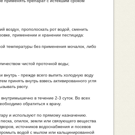
Не применять препарат с истёкшим сроком
й воздух, прополоскать рот водой, сменить
ровке, применении и хранении пестицида:
ной температуры без применения мочалок, либо
личеством чистой проточной воды;
и внутрь - прежде всего выпить холодную воду
атем принять внутрь взвесь активированного угля
ызывать рвоту.
 внутримышечно в течение 2-3 суток. Во всех
обходимо обратиться к врачу.
тару и используют по прямому назначению.
песка, опилок, земли или связующего вещества
 дворов, источников водоснабжения и посевов
т промыть водой с мылом или кальцинированной