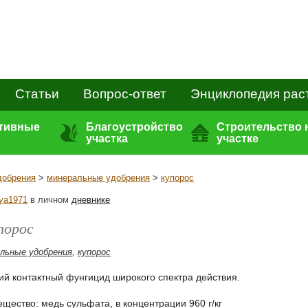
Статьи
Вопрос-ответ
Энциклопедия рас
ативные
Благоустройство
Строительство 
участка
участке
добрения
>
минеральные удобрения
>
купорос
ya1971
в личном
дневнике
порос
льные удобрения
,
купорос
 контактный фунгицид широкого спектра действия.
щество: медь сульфата, в концентрации 960 г/кг