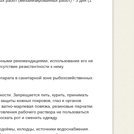
ных работ (механизированных работ) - 3 дня (1
анными рекомендациями, использование его не
сутствие резистентности к нему.
епарата в санитарной зоне рыбохозяйственных
ости. Запрещается пить, курить, принимать
защиты кожных покровов, глаз и органов
 ватно-марлевая повязка, резиновые перчатки.
товления рабочего раствора не пользоваться
скать рот и сменить одежду.
одоёмы, колодцы, источники водоснабжения.