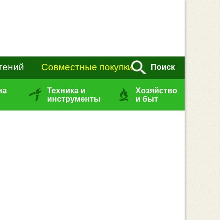
тений
Совместные покупки
Поиск
на
Техника и
Хозяйство
инструменты
и быт