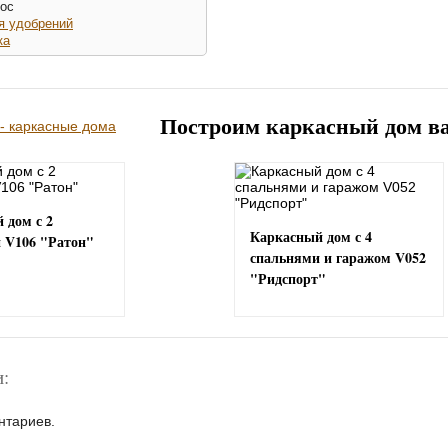
рос
я удобрений
ка
Построим каркасный дом в
 дом с 2
Каркасный дом с 4
 V106 "Ратон"
спальнями и гаражом V052
"Ридспорт"
:
нтариев.