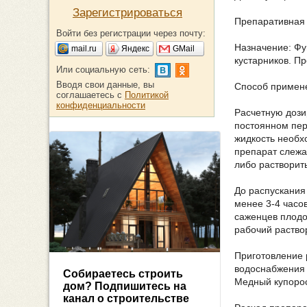
Зарегистрироваться
Препаративная
Войти без регистрации через почту:
Назначение: Фу
mail.ru
Яндекс
GMail
кустарников. П
Или социальную сеть:
Вводя свои данные, вы
Способ примен
соглашаетесь с
Политикой
конфиденциальности
Расчетную дози
постоянном пер
жидкость необх
препарат слежа
либо растворит
До распускания
менее 3-4 часо
саженцев плодо
рабочий раство
Приготовление 
водоснабжения 
Собираетесь строить
Медный купорос
дом? Подпишитесь на
канал о строительстве