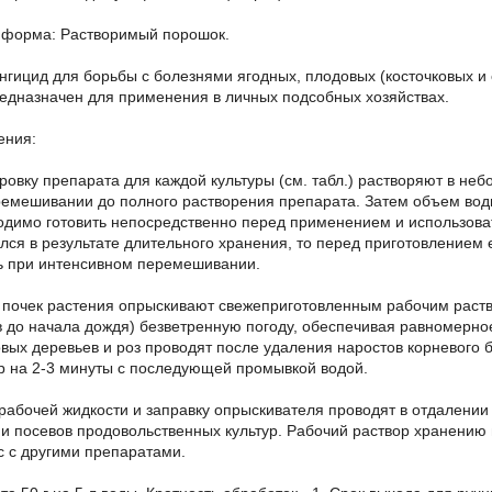
 форма: Растворимый порошок.
нгицид для борьбы с болезнями ягодных, плодовых (косточковых и 
редназначен для применения в личных подсобных хозяйствах.
ения:
ровку препарата для каждой культуры (см. табл.) растворяют в не
емешивании до полного растворения препарата. Затем объем вод
одимо готовить непосредственно перед применением и использовать
лся в результате длительного хранения, то перед приготовлением
ь при интенсивном перемешивании.
 почек растения опрыскивают свежеприготовленным рабочим раство
в до начала дождя) безветренную погоду, обеспечивая равномерн
вых деревьев и роз проводят после удаления наростов корневого 
р на 2-3 минуты с последующей промывкой водой.
рабочей жидкости и заправку опрыскивателя проводят в отдалении 
и посевов продовольственных культур. Рабочий раствор хранению
 с другими препаратами.