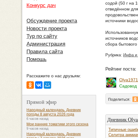
содой (50 г на
Конкурс дач
отведённом для
продовольствен
Обсуждение проекта
источники водо
Новости проекта
Использованную 
Тур по сайту
источников вод
Администрация
сбора бытового
Правила сайта
Рубрика:
Инфа и
Помощь
Рейтинг поста
Расскажите о нас друзьям:
Olya1971
Садовод 
Поделиться:
Прямой эфир
Народный календарь. Дневник
погоды 8 августа 2026 года
Дневник Oly
6 часов назад
Мои ранние томатики этого сезона
9 часов назад
Типичные ошиб
Народный календарь. Дневник
Селитра аммиа