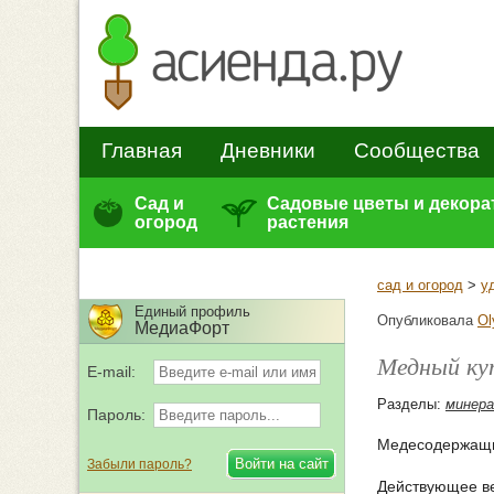
Главная
Дневники
Сообщества
Сад и
Садовые цветы и декор
огород
растения
сад и огород
>
у
Единый профиль
Опубликовала
Ol
МедиаФорт
Медный ку
E-mail:
Разделы:
минера
Пароль:
Медесодержащий
Забыли пароль?
Действующее ве