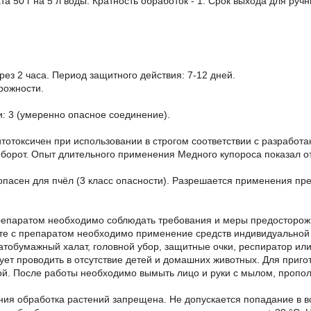
а 50 г на 5 л воды. Кратность обработок - 1. Срок выхода для руч
ез 2 часа. Период защитного действия: 7-12 дней.
рожности.
и: 3 (умеренно опасное соединение).
тотоксичен при использовании в строгом соответствии с разработ
оборот. Опыт длительного применения Медного купороса показал от
пасен для пчёл (3 класс опасности). Разрешается применения пр
репаратом необходимо соблюдать требования и меры предосторожн
те с препаратом необходимо применение средств индивидуальной 
атобумажный халат, головной убор, защитные очки, респиратор или
ует проводить в отсутствие детей и домашних животных. Для приго
й. После работы необходимо вымыть лицо и руки с мылом, прополо
ния обработка растений запрещена. Не допускается попадание в в