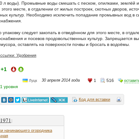
 10 л воды). Промывные воды смешать с песком, опилками, землёй 
 этого месте, в отдалении от жилых построек, скотных дворов, ист
ных культур. Необходимо исключить попадание промывных вод в с
снабжения.
упаковку следует закопать в отведённом для этого месте, в отдал
оснабжения и посевов продовольственных культур. Запрещается вы
 мусора, оставлять на поверхности почвы и бросать в водоёмы.
 ссылки: Удобрения
+1
:
30 апреля 2014 года
1
516
оставит
Луцк
1 уровня
Код для вставки
a1971
:
ки начинающего огородника
чная