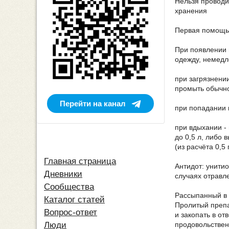
Нельзя проводи
хранения
Первая помощь 
При появлении 
одежду, немедл
при загрязнени
промыть обычно
Перейти на канал
при попадании 
при вдыхании -
до 0,5 л, либо 
(из расчёта 0,5
Главная страница
Антидот: унитио
Дневники
случаях отравл
Сообщества
Рассыпанный в 
Каталог статей
Пролитый препа
Вопрос-ответ
и закопать в от
продовольствен
Люди