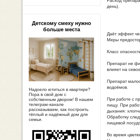
Расход препарат
день).
Детскому смеху нужно
больше места
Даёт эффект чер
Меры предосто
Класс опасност
Препарат не фи
влияет на сево
Препарат малоо
водоёмов.
Надоело ютиться в квартире?
Пора в свой дом с
При работе с п
собственным двором! В нашем
телеграм-канале
пищу. При рабо
рассказываем, как построить
дыхания: хлопч
тёплый и надёжный дом для
Обработку след
семьи.
пищевой посудо
Во время цвете